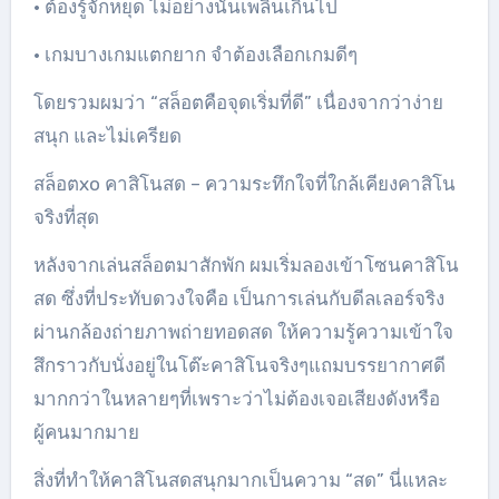
• ต้องรู้จักหยุด ไม่อย่างนั้นเพลินเกินไป
• เกมบางเกมแตกยาก จำต้องเลือกเกมดีๆ
โดยรวมผมว่า “สล็อตคือจุดเริ่มที่ดี” เนื่องจากว่าง่าย
สนุก และไม่เครียด
สล็อตxo คาสิโนสด – ความระทึกใจที่ใกล้เคียงคาสิโน
จริงที่สุด
หลังจากเล่นสล็อตมาสักพัก ผมเริ่มลองเข้าโซนคาสิโน
สด ซึ่งที่ประทับดวงใจคือ เป็นการเล่นกับดีลเลอร์จริง
ผ่านกล้องถ่ายภาพถ่ายทอดสด ให้ความรู้ความเข้าใจ
สึกราวกับนั่งอยู่ในโต๊ะคาสิโนจริงๆแถมบรรยากาศดี
มากกว่าในหลายๆที่เพราะว่าไม่ต้องเจอเสียงดังหรือ
ผู้คนมากมาย
สิ่งที่ทำให้คาสิโนสดสนุกมากเป็นความ “สด” นี่แหละ