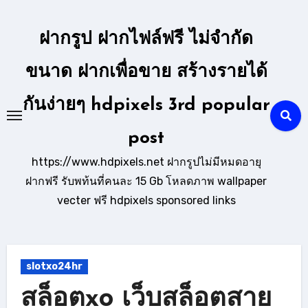
Skip
to
ฝากรูป ฝากไฟล์ฟรี ไม่จำกัด
content
ขนาด ฝากเพื่อขาย สร้างรายได้
กันง่ายๆ hdpixels 3rd popular
post
https://www.hdpixels.net ฝากรูปไม่มีหมดอายุ
ฝากฟรี รับพท้นที่คนละ 15 Gb โหลดภาพ wallpaper
vecter ฟรี hdpixels sponsored links
slotxo24hr
สล็อตxo เว็บสล็อตสาย