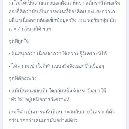
ผมไม่ได้เป็นสายแทงบอลตั้งแต่ทีแรก แม้กระนั้นพอเริ่ม
ลองก็คิดว่ามันเป็นการพนันที่ต้องคิดเยอะแยะกว่าเก
มอื่นๆเนื่องจากต้องเช็กข้อมูลจริง เช่น ฟอร์มกลุ่ม นัก
เตะ ตัวเจ็บ สถิติ ฯลฯ
จุดที่ถูกใจ
• ลุ้นสนุกกว่า เนื่องจากว่าใช้ความรู้วิเคราะห์ได้
• ได้ความเข้าใจกีฬาแบบจริงจังเยอะขึ้นเรื่อยๆ
จุดที่ต้องระวัง
• แม้เป็นคนชอบทีมใดกลุ่มหนึ่ง ต้องระวังอย่าให้
“หัวใจ” อยู่เหนือการวิเคราะห์
เกมกีฬาเป็นการพนันที่เหมาะสมกับสายวิเคราะห์ตัว
จริงมากกว่าเล่นเอามันอย่างเดียว