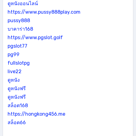
ดูหนังออนไลน์
https://www.pussy888play.com
pussy888
บาคาร่า168
https://www.pgslot.golf
pgslot77
pg99
fullslotpg
live22
ดูหนัง
ดูหนังฟรี
ดูหนังฟรี
สล็อต168
https://hongkong456.me
สล็อต66