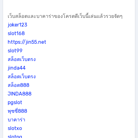
เว็บสล็อตและบาคาร่าของโครตดีเว็บนี้เล่นแล้วรวยจัดๆ
joker123
slot168
https://jin55.net
slot99
สล็อตเว็บตรง
jinda44
สล็อตเว็บตรง
สล็อต888
JINDA888
pgslot
พุซซี่888
บาคาร่า
slotxo
slotpg