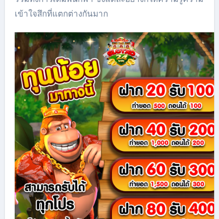
เข้าใจสึกที่แตกต่างกันมาก