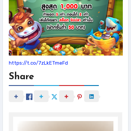
https://t.co/7zLkETmeFd
Share