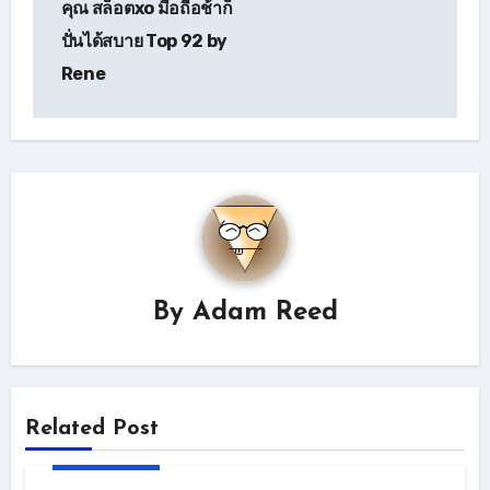
คุณ สล็อตxo มือถือช้าก็
ปั่นได้สบาย Top 92 by
Rene
By
Adam Reed
Related Post
slotxo24hr