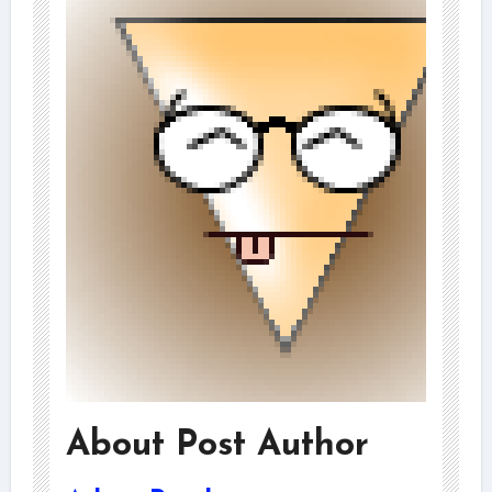
About Post Author