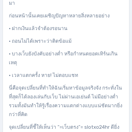
มา
ก่อนหน้านั้นเคยเผชิญปัญหาหลายสิ่งหลายอย่าง
• ฝากเงินแล้วจำต้องรอนาน
• ถอนไม่ได้เพราะว่าติดข้อแม้
• บางเว็บยังบังคับอย่างต่ำ หรือกำหนดยอดเทิร์นเกิน
เหตุ
• เวลาแตกครั้ง หาย! ไม่ตอบแชท
นี่คือจุดเปลี่ยนที่ทำให้ฉันเริ่มหาข้อมูลจริงจัง กระทั่งใน
ที่สุดก็ได้ลองเล่นกับเว็บ ไม่ผ่านเอเย่นต์ ไม่มีอย่างต่ำ
รวมทั้งมันทำให้รู้เรื่องความแตกต่างแบบแน่ชัดมากยิ่ง
กว่าที่คิด
จุดเปลี่ยนที่ชี้ให้เห็นว่า “=เว็บตรง”= slotxo24hr ดียิ่ง