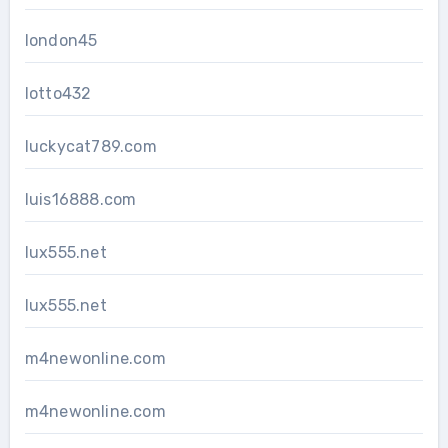
london45
lotto432
luckycat789.com
luis16888.com
lux555.net
lux555.net
m4newonline.com
m4newonline.com