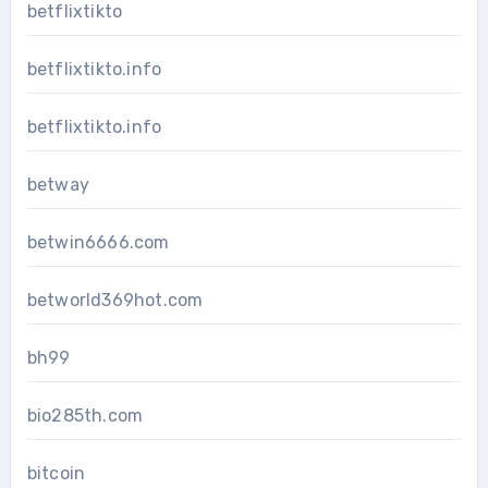
betflixtikto
betflixtikto.info
betflixtikto.info
betway
betwin6666.com
betworld369hot.com
bh99
bio285th.com
bitcoin