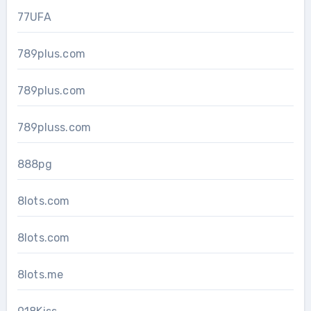
77UFA
789plus.com
789plus.com
789pluss.com
888pg
8lots.com
8lots.com
8lots.me