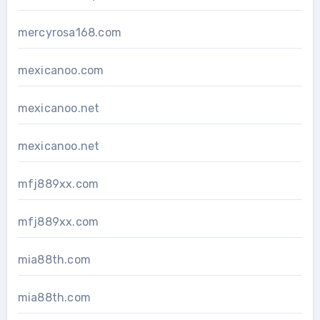
mercyrosa168.com
mexicanoo.com
mexicanoo.net
mexicanoo.net
mfj889xx.com
mfj889xx.com
mia88th.com
mia88th.com