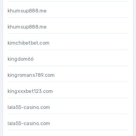
khumsup888.me
khumsup888.me
kimchibetbet.com
kingdom66
kingromans789.com
kingxxxbet123.com
lala55-casino.com
lala55-casino.com