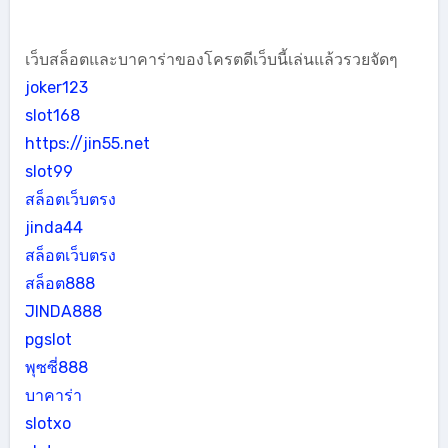
เว็บสล็อตและบาคาร่าของโครตดีเว็บนี้เล่นแล้วรวยจัดๆ
joker123
slot168
https://jin55.net
slot99
สล็อตเว็บตรง
jinda44
สล็อตเว็บตรง
สล็อต888
JINDA888
pgslot
พุซซี่888
บาคาร่า
slotxo