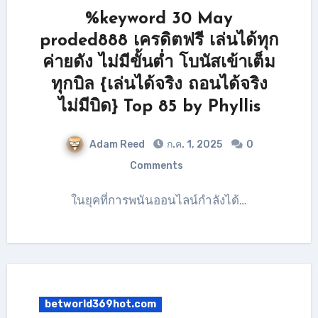
%keyword 30 May
proded888 เครดิตฟรี เล่นได้ทุก
ค่ายดัง ไม่มีขั้นต่ำ โบนัสเข้าเต็ม
ทุกบิล {เล่นได้จริง ถอนได้จริง
ไม่มีบิด} Top 85 by Phyllis
Adam Reed
ก.ค. 1, 2025
0
Comments
ในยุคที่การพนันออนไลน์กำลังได้…
betworld369hot.com