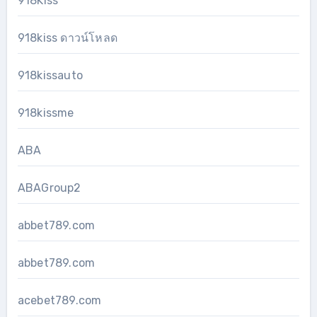
918Kiss
918kiss ดาวน์โหลด
918kissauto
918kissme
ABA
ABAGroup2
abbet789.com
abbet789.com
acebet789.com