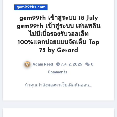
gem99ths.com
gem99th เข้าสู่ระบบ 18 July
gem99th เข้าสู่ระบบ เล่นเพลิน
ไม่มีเบื่อรองรับวอลเล็ท
100%แตกบ่อยแบบจัดเต็ม Top
75 by Gerard
Adam Reed
ก.ค. 2, 2025
0
Comments
ถ้าคุณกำลังมองหาเว็บเดิมพันออน…