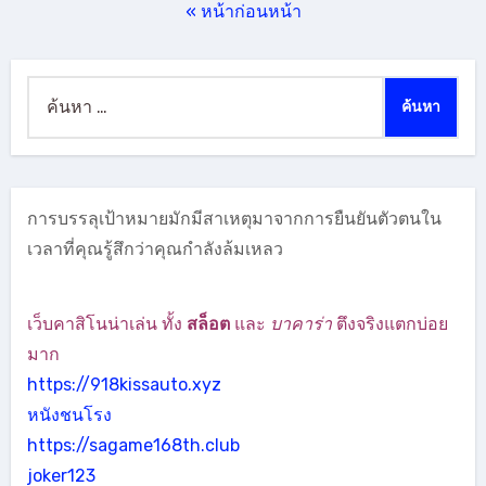
pagination
« หน้าก่อนหน้า
ค้นหา
สำหรับ:
การบรรลุเป้าหมายมักมีสาเหตุมาจากการยืนยันตัวตนใน
เวลาที่คุณรู้สึกว่าคุณกำลังล้มเหลว
เว็บคาสิโนน่าเล่น ทั้ง
สล็อต
และ
บาคาร่า
ตึงจริงแตกบ่อย
มาก
https://918kissauto.xyz
หนังชนโรง
https://sagame168th.club
joker123