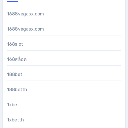
1688vegasx.com
1688vegasx.com
168slot
168สล็อต
188bet
188betth
1xbet
1xbetth