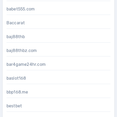
babet555.com
Baccarat
baj88thb
baj88thbz.com
bar4game24hr.com
baslot168
bbp168.me
bestbet