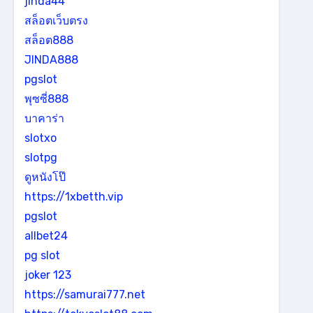
jinda44
สล็อตเว็บตรง
สล็อต888
JINDA888
pgslot
พุซซี่888
บาคาร่า
slotxo
slotpg
ดูหนังโป๊
https://1xbetth.vip
pgslot
allbet24
pg slot
joker 123
https://samurai777.net