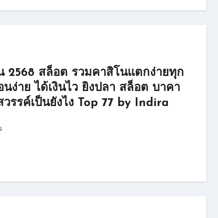
ยน 2568 สล็อต รวมคาสิโนแตกง่ายทุก
อนง่าย ได้เงินไว ยิงปลา สล็อต บาคา
สวรรค์เป็นยังไง Top 77 by Indira
s