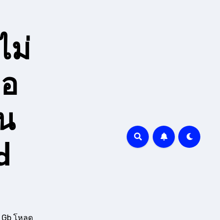
ไม่
่อ
ัน
d
5 Gb โหลด