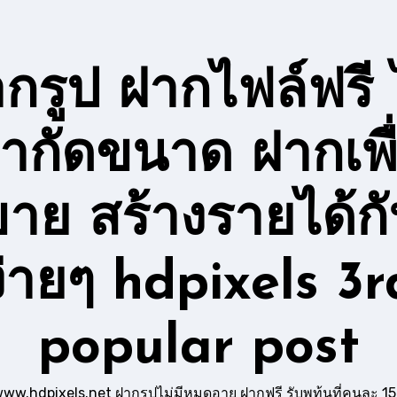
กรูป ฝากไฟล์ฟรี 
ำกัดขนาด ฝากเพื
าย สร้างรายได้ก
ง่ายๆ hdpixels 3r
popular post
www.hdpixels.net ฝากรูปไม่มีหมดอายุ ฝากฟรี รับพท้นที่คนละ 1