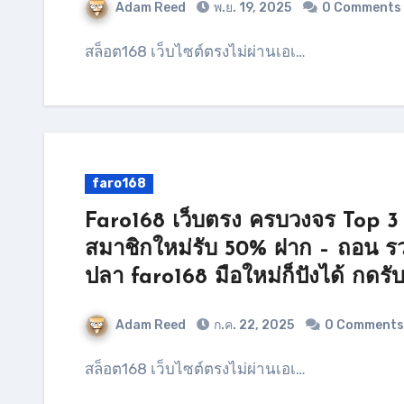
Adam Reed
พ.ย. 19, 2025
0 Comments
สล็อต168 เว็บไซต์ตรงไม่ผ่านเอเ…
faro168
Faro168 เว็บตรง ครบวงจร Top 
สมาชิกใหม่รับ 50% ฝาก – ถอน รว
ปลา faro168 มือใหม่ก็ปังได้ กดรั
Adam Reed
ก.ค. 22, 2025
0 Comments
สล็อต168 เว็บไซต์ตรงไม่ผ่านเอเ…