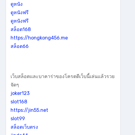
ดูหนัง
ดูหนังฟรี
ดูหนังฟรี
สล็อต168
https://hongkong456.me
สล็อต66
เว็บสล็อตและบาคาร่าของโครตดีเว็บนี้เล่นแล้วรวย
จัดๆ
joker123
slot168
https://jin55.net
slot99
สล็อตเว็บตรง