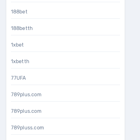
188bet
188betth
1xbet
1xbetth
77UFA
789plus.com
789plus.com
789pluss.com