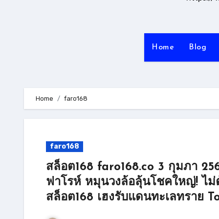
Home
Blog
Home
faro168
faro168
สล็อต168 faro168.co 3 กุมภา 2568
ฟาโรห์ หมุนวงล้อลุ้นโชคใหญ่! ไม่
สล็อต168 เฮงรับแดนทะเลทราย T