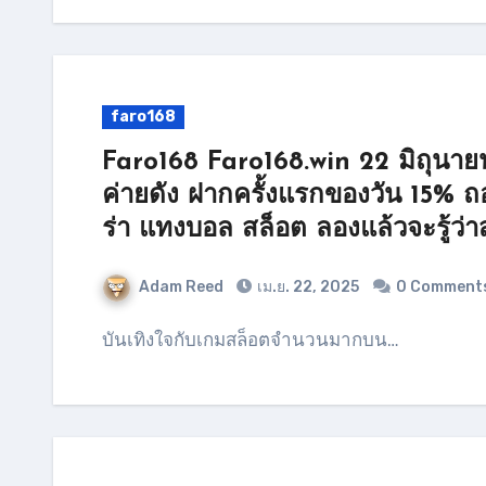
faro168
Faro168 Faro168.win 22 มิถุนา
ค่ายดัง ฝากครั้งแรกของวัน 15% ถ
ร่า แทงบอล สล็อต ลองแล้วจะรู้ว่า
Adam Reed
เม.ย. 22, 2025
0 Comment
บันเทิงใจกับเกมสล็อตจำนวนมากบน…