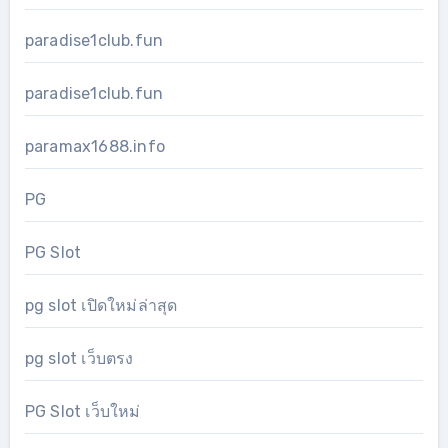
paradise1club.fun
paradise1club.fun
paramax1688.info
PG
PG Slot
pg slot เปิดใหม่ล่าสุด
pg slot เว็บตรง
PG Slot เว็บใหม่