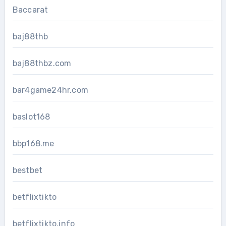
Baccarat
baj88thb
baj88thbz.com
bar4game24hr.com
baslot168
bbp168.me
bestbet
betflixtikto
betflixtikto.info