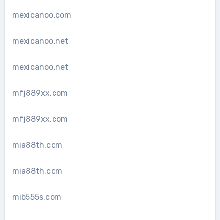
mexicanoo.com
mexicanoo.net
mexicanoo.net
mfj889xx.com
mfj889xx.com
mia88th.com
mia88th.com
mib555s.com