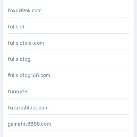
fox689ok.com
fullslot
fullsloteiei.com
fullslotpg
fullslotpg168.com
funny18
future24bet.com
gamehit8888.com