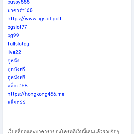
pussy888
บาคาร่า168
https://www.pgslot.golf
pgslot77
pg99
fullslotpg
live22
ดูหนัง
ดูหนังฟรี
ดูหนังฟรี
สล็อต168
https://hongkong456.me
สล็อต66
เว็บสล็อตและบาคาร่าของโครตดีเว็บนี้เล่นแล้วรวยจัดๆ