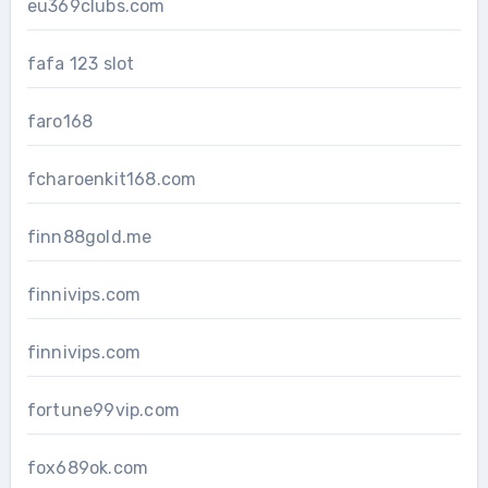
eu369clubs.com
fafa 123 slot
faro168
fcharoenkit168.com
finn88gold.me
finnivips.com
finnivips.com
fortune99vip.com
fox689ok.com