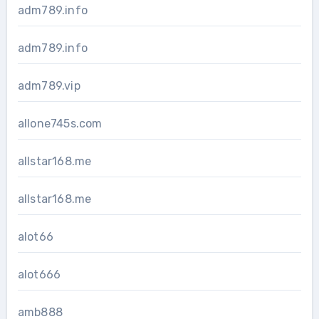
adm789.info
adm789.info
adm789.vip
allone745s.com
allstar168.me
allstar168.me
alot66
alot666
amb888