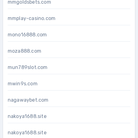
mmgoldsbets.com
mmplay-casino.com
mono16888.com
moza888.com
mun789slot.com
mwin9s.com
nagawaybet.com
nakoya1688.site
nakoya1688.site