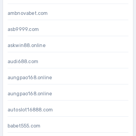
ambnovabet.com
asb9999.com
askwin88.online
audi688.com
aungpao168.online
aungpao168.online
autoslot16888.com
babet555.com