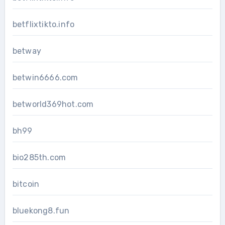
betflixtikto.info
betway
betwin6666.com
betworld369hot.com
bh99
bio285th.com
bitcoin
bluekong8.fun