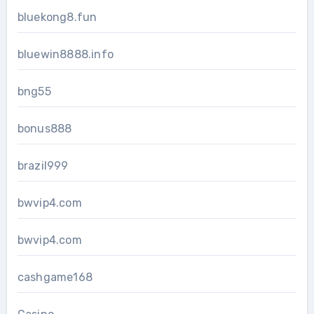
bluekong8.fun
bluewin8888.info
bng55
bonus888
brazil999
bwvip4.com
bwvip4.com
cashgame168