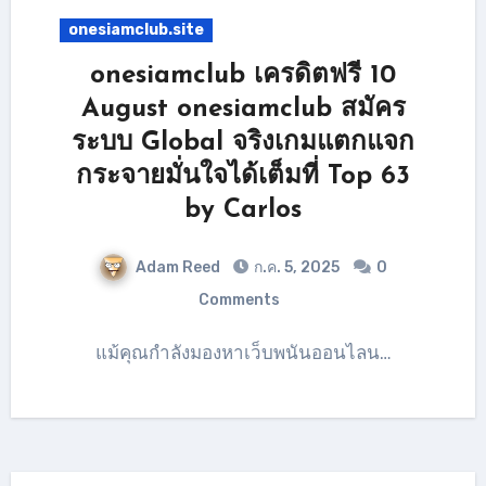
onesiamclub.site
onesiamclub เครดิตฟรี 10
August onesiamclub สมัคร
ระบบ Global จริงเกมแตกแจก
กระจายมั่นใจได้เต็มที่ Top 63
by Carlos
Adam Reed
ก.ค. 5, 2025
0
Comments
แม้คุณกำลังมองหาเว็บพนันออนไลน…