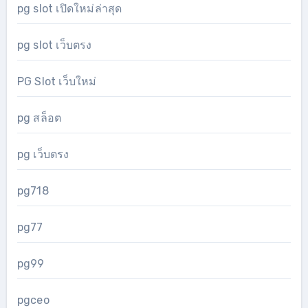
pg slot เปิดใหม่ล่าสุด
pg slot เว็บตรง
PG Slot เว็บใหม่
pg สล็อต
pg เว็บตรง
pg718
pg77
pg99
pgceo