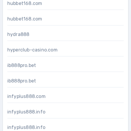
hubbet168.com
hubbet168.com
hydra888
hyperclub-casino.com
ib888pro.bet
ib888pro.bet
infyplus888.com
infyplus888.info
infyplus888.info