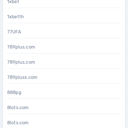
1xbet
1xbetth
77UFA
789plus.com
789plus.com
789pluss.com
888pg
8lots.com
8lots.com