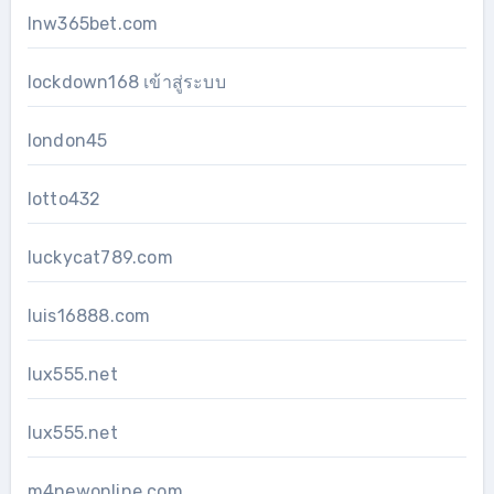
lnw365bet.com
lockdown168 เข้าสู่ระบบ
london45
lotto432
luckycat789.com
luis16888.com
lux555.net
lux555.net
m4newonline.com