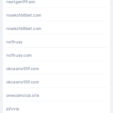
nextgen99.win
niseko168bet.com
niseko168bet.com
no1huay
no1huay.com
okcasino159.com
okcasino159.com
onesiamclub.site
p2vvip