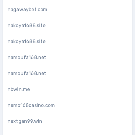
nagawaybet.com
nakoya1688.site
nakoya1688.site
namoufa168.net
namoufa168.net
nbwin.me
nemo168casino.com
nextgen99.win