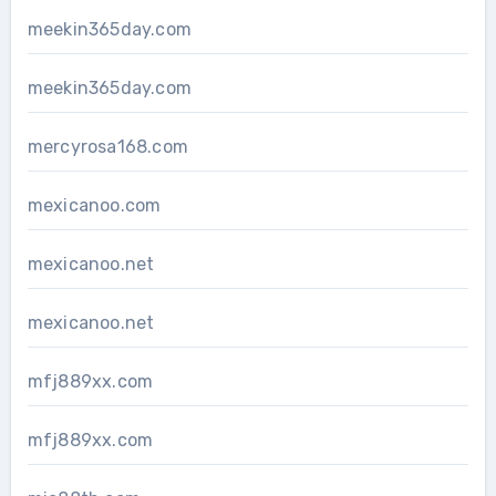
meekin365day.com
meekin365day.com
mercyrosa168.com
mexicanoo.com
mexicanoo.net
mexicanoo.net
mfj889xx.com
mfj889xx.com