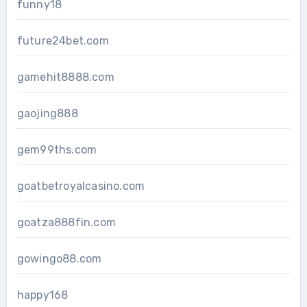
funny18
future24bet.com
gamehit8888.com
gaojing888
gem99ths.com
goatbetroyalcasino.com
goatza888fin.com
gowingo88.com
happy168