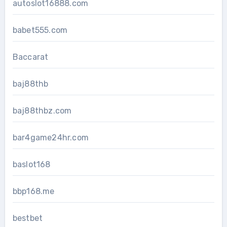
autoslot16888.com
babet555.com
Baccarat
baj88thb
baj88thbz.com
bar4game24hr.com
baslot168
bbp168.me
bestbet