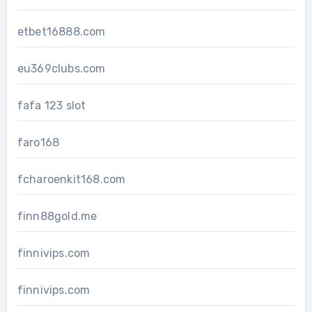
etbet16888.com
eu369clubs.com
fafa 123 slot
faro168
fcharoenkit168.com
finn88gold.me
finnivips.com
finnivips.com