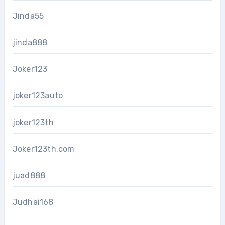
Jinda55
jinda888
Joker123
joker123auto
joker123th
Joker123th.com
juad888
Judhai168