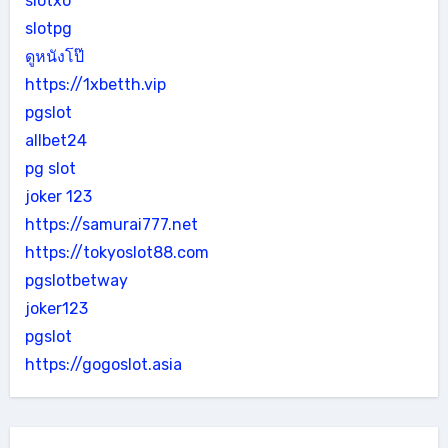
slotxo
slotpg
ดูหนังโป๊
https://1xbetth.vip
pgslot
allbet24
pg slot
joker 123
https://samurai777.net
https://tokyoslot88.com
pgslotbetway
joker123
pgslot
https://gogoslot.asia