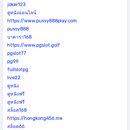
joker123
ดูหนังออนไลน์
https://www.pussy888play.com
pussy888
บาคาร่า168
https://www.pgslot.golf
pgslot77
pg99
fullslotpg
live22
ดูหนัง
ดูหนังฟรี
ดูหนังฟรี
สล็อต168
https://hongkong456.me
สล็อต66