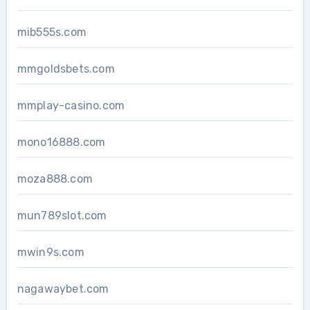
mib555s.com
mmgoldsbets.com
mmplay-casino.com
mono16888.com
moza888.com
mun789slot.com
mwin9s.com
nagawaybet.com