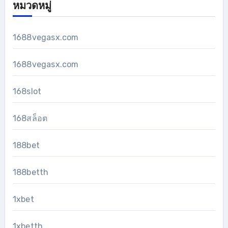
หมวดหมู่
1688vegasx.com
1688vegasx.com
168slot
168สล็อต
188bet
188betth
1xbet
1xbetth