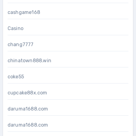
cashgame168
Casino
chang7777
chinatown888.win
coke55
cupcake88x.com
daruma1688.com
daruma1688.com