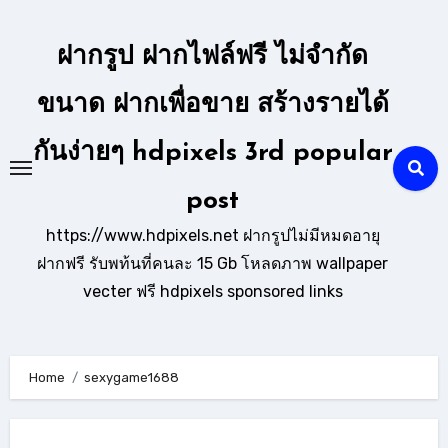
Skip
to
ฝากรูป ฝากไฟล์ฟรี ไม่จำกัด
content
ขนาด ฝากเพื่อขาย สร้างรายได้
กันง่ายๆ hdpixels 3rd popular
post
https://www.hdpixels.net ฝากรูปไม่มีหมดอายุ
ฝากฟรี รับพท้นที่คนละ 15 Gb โหลดภาพ wallpaper
vecter ฟรี hdpixels sponsored links
Home
sexygame1688