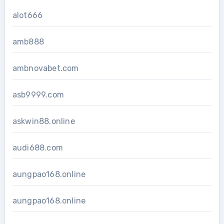
alot666
amb888
ambnovabet.com
asb9999.com
askwin88.online
audi688.com
aungpao168.online
aungpao168.online