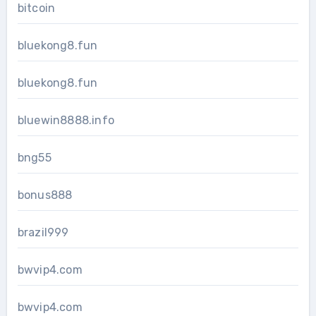
bitcoin
bluekong8.fun
bluekong8.fun
bluewin8888.info
bng55
bonus888
brazil999
bwvip4.com
bwvip4.com