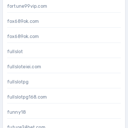
fortune99vip.com
fox689ok.com
fox689ok.com
fullslot
fullsloteiei.com
fullslotpg
fullslotpg168.com
funny18
future24bet.com