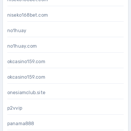
niseko168bet.com
no1huay
no1huay.com
okcasino159.com
okcasino159.com
onesiamclub.site
p2vvip
panama888