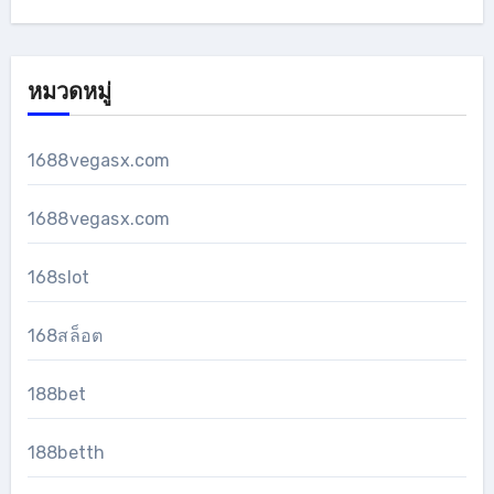
หมวดหมู่
1688vegasx.com
1688vegasx.com
168slot
168สล็อต
188bet
188betth