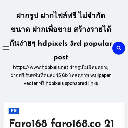
Skip
to
ฝากรูป ฝากไฟล์ฟรี ไม่จำกัด
content
ขนาด ฝากเพื่อขาย สร้างรายได้
กันง่ายๆ hdpixels 3rd popular
post
https://www.hdpixels.net ฝากรูปไม่มีหมดอายุ
ฝากฟรี รับพท้นที่คนละ 15 Gb โหลดภาพ wallpaper
vecter ฟรี hdpixels sponsored links
PG
Faro168 faro168.co 21