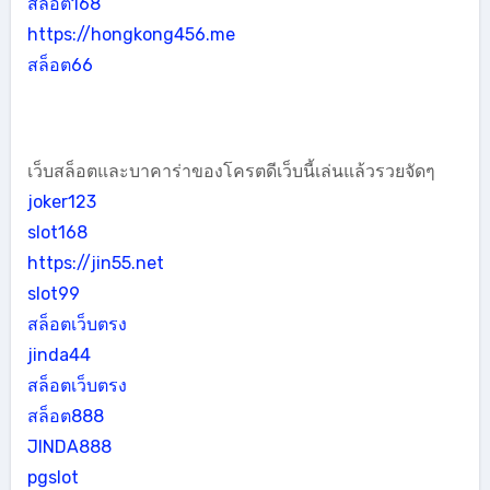
สล็อต168
https://hongkong456.me
สล็อต66
เว็บสล็อตและบาคาร่าของโครตดีเว็บนี้เล่นแล้วรวยจัดๆ
joker123
slot168
https://jin55.net
slot99
สล็อตเว็บตรง
jinda44
สล็อตเว็บตรง
สล็อต888
JINDA888
pgslot