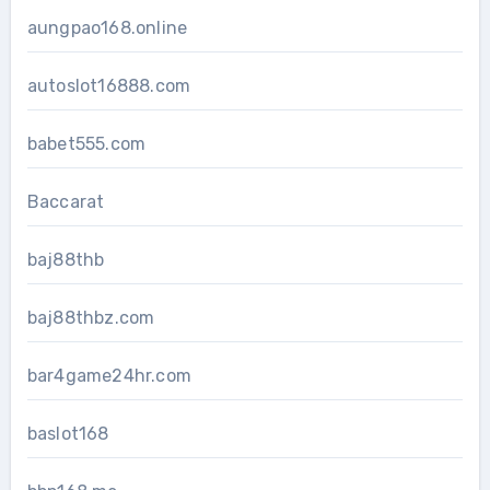
aungpao168.online
autoslot16888.com
babet555.com
Baccarat
baj88thb
baj88thbz.com
bar4game24hr.com
baslot168