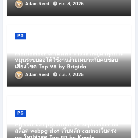
Adam Reed
พ.ย. 3, 2025
PG
thaisiambet เครดิตฟรี 20 July
thaisiambet เครดิตฟรี รางวัลใหญ่มาทุกการ
หมุนระบบออโต้ใช้งานง่ายเหมาะกับคนชอบ
เสี่ยงโชค Top 98 by Brigida
Adam Reed
ต.ค. 7, 2025
PG
Pg slot เว็บ pgslotno1 28 September 66
สล็อต webpg slot เว็บหลัก casinoเว็บตรง
pg ใหม่ล่าสุด Top 22 by Kandy