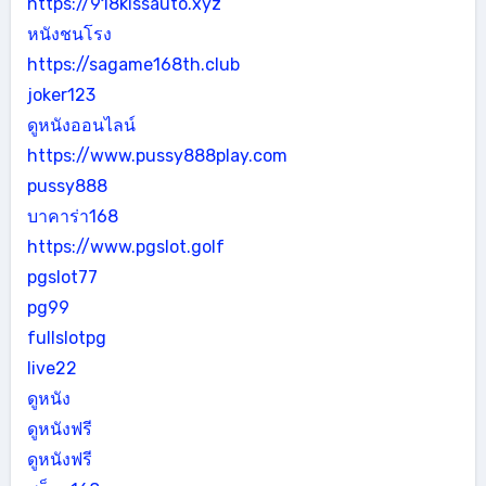
https://918kissauto.xyz
หนังชนโรง
https://sagame168th.club
joker123
ดูหนังออนไลน์
https://www.pussy888play.com
pussy888
บาคาร่า168
https://www.pgslot.golf
pgslot77
pg99
fullslotpg
live22
ดูหนัง
ดูหนังฟรี
ดูหนังฟรี