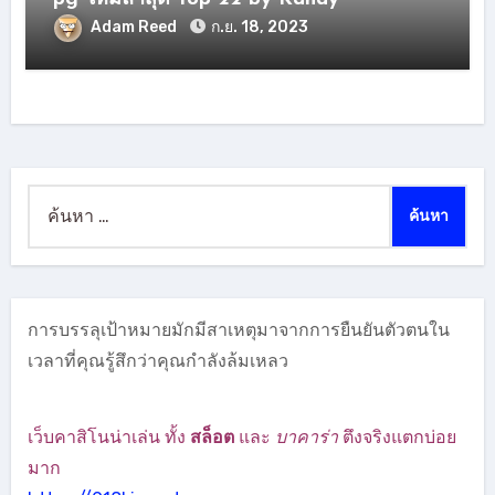
Adam Reed
ก.ย. 18, 2023
ค้นหา
สำหรับ:
การบรรลุเป้าหมายมักมีสาเหตุมาจากการยืนยันตัวตนใน
เวลาที่คุณรู้สึกว่าคุณกำลังล้มเหลว
เว็บคาสิโนน่าเล่น ทั้ง
สล็อต
และ
บาคาร่า
ตึงจริงแตกบ่อย
มาก