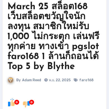
March 25 สล็อต168
เว็บสล็อตขวัญใจนัก
ลงทุน สมาชิกใหม่รับ
1,000 ไม่กระตุก เล่นฟรี
ทุกค่าย ทางเข้า pgslot
faro168 1 ล้านก็ถอนได้
Top 5 by Blythe
By
Adam Reed
พ.ย. 22, 2025
faro168
0
0