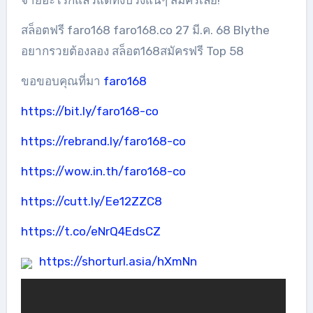
จ่ายอะไรก็แล้วแต่ทั้งปวงแน่ๆ สมัครเลย!
สล็อตฟรี faro168 faro168.co 27 มี.ค. 68 Blythe
อยากรวยต้องลอง สล็อต168สมัครฟรี Top 58
ขอขอบคุณที่มา
faro168
https://bit.ly/faro168-co
https://rebrand.ly/faro168-co
https://wow.in.th/faro168-co
https://cutt.ly/Ee12ZZC8
https://t.co/eNrQ4EdsCZ
https://shorturl.asia/hXmNn