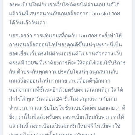
ลงทะเบียนใหม่กับเราเว็บไซต์ตรงไม่ผ่านเอเย่นต์ได้
แล้ววันนี้ สนุกสนานกับเกมสล็อตจาก faro slot 168
ได้วันแล้ววันเล่า!
บอกเลยว่า การเล่นเกมสล็อตกับ faro168 จะยิ่งทำให้
การเล่นสล็อตออนไลน์ของคุณดีขึ้นแน่ๆ เพราะนี่เป็น
ยอดเยี่ยมเว็บตรงไม่ผ่านเอเย่นต์ ไม่ผ่านตัวกลาง เว็บ
ตรงแท้ 100% ที่เราต้องการที่จะให้คุณได้ลองใช้บริการ
กัน ค้ำประกันทุกความประทับใจแน่ๆ สนุกสนานกับ
เกมสล็อตออนไลน์มากมาย เกมสล็อตดีๆอีกมาก
นอกจากเกมที่ชี้แนะอีกด้วยครับผม เล่นเกมที่ถูกใจ ได้
กำไรได้ทุกๆวันตลอด 24 ชั่วโมง สนุกสนานกับเกม
จำนวนมากและรับโปรโมชั่นแบบจัดเต็ม บอกเลยว่า ดี
ยิ่งกว่านี้ไม่มีแล้วครับผม ลงทะเบียนใหม่กับพวกเราได้
แล้ววันนี้ ลงทะเบียนเป็นสมาชิกใหม่ฟรี ไม่เสียค่าใช้