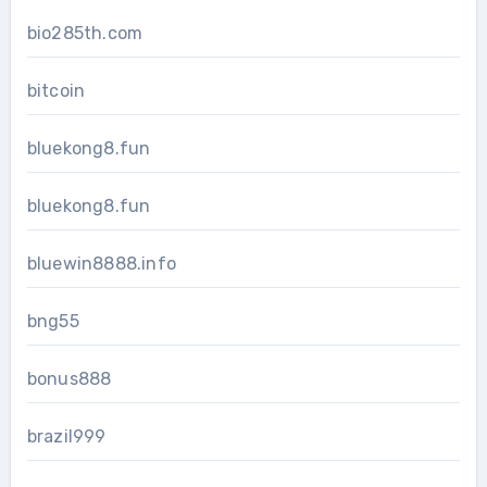
bio285th.com
bitcoin
bluekong8.fun
bluekong8.fun
bluewin8888.info
bng55
bonus888
brazil999