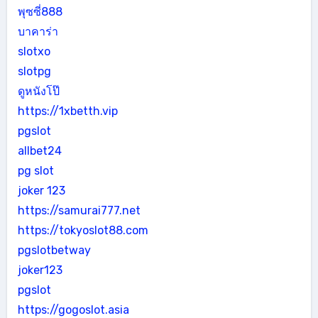
พุซซี่888
บาคาร่า
slotxo
slotpg
ดูหนังโป๊
https://1xbetth.vip
pgslot
allbet24
pg slot
joker 123
https://samurai777.net
https://tokyoslot88.com
pgslotbetway
joker123
pgslot
https://gogoslot.asia