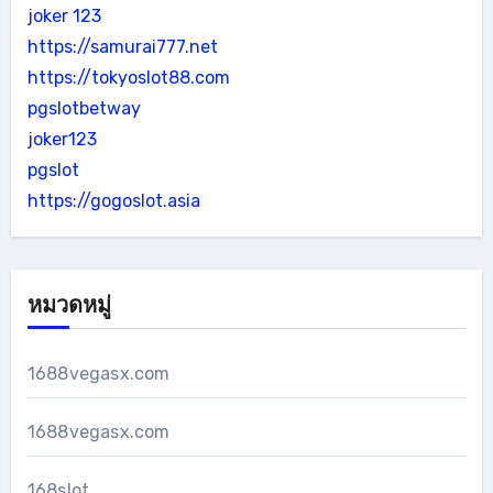
joker 123
https://samurai777.net
https://tokyoslot88.com
pgslotbetway
joker123
pgslot
https://gogoslot.asia
หมวดหมู่
1688vegasx.com
1688vegasx.com
168slot