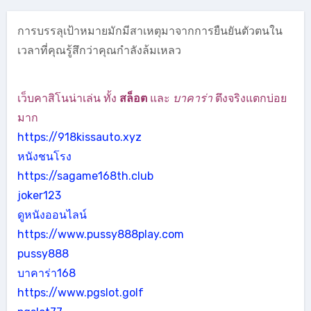
การบรรลุเป้าหมายมักมีสาเหตุมาจากการยืนยันตัวตนใน
เวลาที่คุณรู้สึกว่าคุณกำลังล้มเหลว
เว็บคาสิโนน่าเล่น ทั้ง
สล็อต
และ
บาคาร่า
ตึงจริงแตกบ่อย
มาก
https://918kissauto.xyz
หนังชนโรง
https://sagame168th.club
joker123
ดูหนังออนไลน์
https://www.pussy888play.com
pussy888
บาคาร่า168
https://www.pgslot.golf