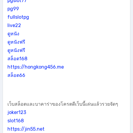
pgslot77
pg99
fullslotpg
live22
ดูหนัง
ดูหนังฟรี
ดูหนังฟรี
สล็อต168
https://hongkong456.me
สล็อต66
เว็บสล็อตและบาคาร่าของโครตดีเว็บนี้เล่นแล้วรวยจัดๆ
joker123
slot168
https://jin55.net