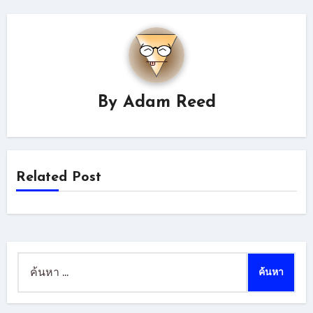
By
Adam Reed
Related Post
ค้นหา
สำหรับ: