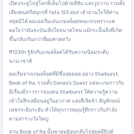
เปิดประตูไปสู่โลกที่เต็มไปด้วยสีสัน แสงวูบวาบ รวมทั้ง
เสียงดนตรีสนุกๆที่ fafa 123 slot เย้ายวนใจให้ท่าน
หยุดมิได้ ผมเองเริ่มเล่นเกมสล็อตหนแรกเพราะแค่
พอใจว่ามันจะบันเทิงใจขนาดไหน แม้กระนั้นสิ่งที่เกิด
ขึ้นกลับเกินกว่าที่ผมคาดหวัง
ff123th รู้จักกับเกมสล็อตได้รับความนิยมระดับ
นานาชาติ
ผมเริ่มจากเกมสล็อตที่มีชื่อสุดยอด อย่าง Starburst,
Book of Ra, รวมทั้ง Gonzo’s Quest แต่ละเกมราวกับ
มีเรื่องมีราวราวของตน Starburst ให้ความรู้ความ
เข้าใจสึกเสมือนอยู่ในอวกาศ แสงสีเจิดจ้า สัญลักษณ์
เพชรระยิบระยับ ทำให้ทุกการหมุนรู้สึกราวกับกำลัง
ตามล่ารางวัลใหญ่
ส่วน Book of Ra นั้นพาผมย้อนกลับไปสู่ยุคอียิปต์