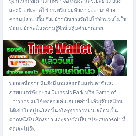
รุ้งกินน้ำเรียงกันเต็มหน้าจอ เสียงดนตรีเปลี่ยนแปลง
และมีเอฟเฟกต์ไฟกระพริบ ผมหัวเราะออกมาด้วย
ความปลาบปลื้ม ถึงแม้ว่าเงินรางวัลไม่ใช่จำนวนไม่ใช่
น้อย แม้กระนั้นความรู้สึกนั้นคุ้มค่ามากมาย
นอกเหนือจากนั้นยังมี เกมสล็อตธีมแฟนตาซีและ
ภาพยนตร์ดัง อย่าง Jurassic Park หรือ Game of
Thrones ผมได้ทดลองเล่นเกมเหล่านี้แล้วรู้สึกเสมือน
ได้เข้าไปอยู่ในโลกนั้นจริงๆทุกการหมุนเสมือนเป็น
ฉากหนึ่งในเรื่องราว และรางวัลเป็น “ประสบการณ์” ที่
คุณจะไม่ลืม