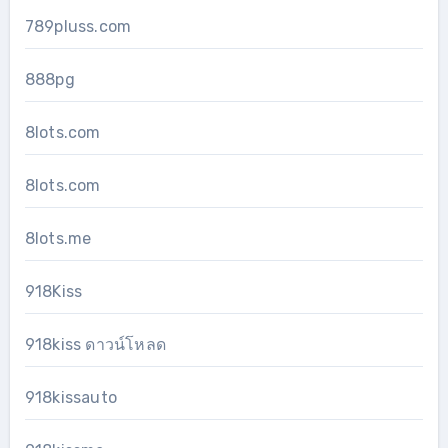
789pluss.com
888pg
8lots.com
8lots.com
8lots.me
918Kiss
918kiss ดาวน์โหลด
918kissauto