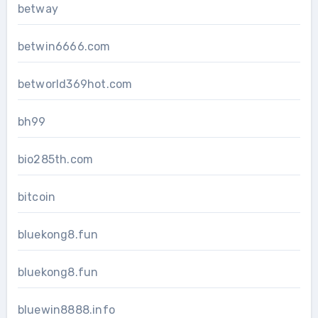
betway
betwin6666.com
betworld369hot.com
bh99
bio285th.com
bitcoin
bluekong8.fun
bluekong8.fun
bluewin8888.info