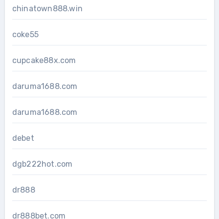
chinatown888.win
coke55
cupcake88x.com
daruma1688.com
daruma1688.com
debet
dgb222hot.com
dr888
dr888bet.com