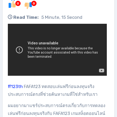
0
0
Read Time:
5 Minute, 15 Second
ff123th
FAFA123 ทดสอบเล่นฟรีก่อนลงทุนจริง
ประสบการณ์ตรงที่ช่วยค้นหาเกมที่ใช่สำหรับเรา
ผมอยากมาแชร์ประสบการณ์ตรงเกี่ยวกับการทดลอง
เล่นฟรีก่อนลงทุนจริงกับ FAFA123 เกมสล็อตออนไลน์