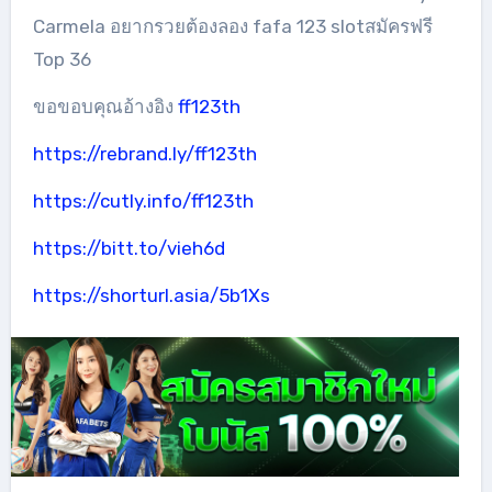
Carmela อยากรวยต้องลอง fafa 123 slotสมัครฟรี
Top 36
ขอขอบคุณอ้างอิง
ff123th
https://rebrand.ly/ff123th
https://cutly.info/ff123th
https://bitt.to/vieh6d
https://shorturl.asia/5b1Xs