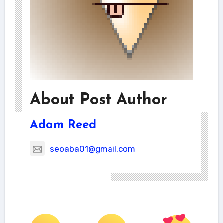
About Post Author
Adam Reed
seoaba01@gmail.com