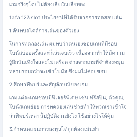
เกมจริงๆโดยไม่ต้องเสียเงินเสียทอง
fafa 123 slot ประโยชน์ที่ได้รับจากการทดสอบเล่น
1.ค้นพบสไตล์การเล่นของตัวเอง
ในการทดลองเล่น ผมพบว่าตนเองชอบเกมที่มีรอบ
โบนัสบ่อยครั้งและก็เล่นจบเร็ว เนื่องจากทำให้มีความ
รู้สึกบันเทิงใจและไม่เครียด ต่างจากเกมที่จำต้องหมุน
หลายรอบกว่าจะเข้าโบนัส ซึ่งผมไม่ค่อยชอบ
2.ศึกษาฟีพบร์และสัญลักษณ์ของเกม
เกมแต่ละเกมชอบมีฟีเจอร์พิเศษ เช่น ฟรีสปิน, ตัวคูณ,
โบนัสเกมย่อย การทดลองเล่นช่วยทำให้พวกเราเข้าใจ
ว่าฟีพบร์เหล่านี้ปฏิบัติงานยังไง ใช้อย่างไรให้คุ้ม
3.กำหนดแผนการลงทุนได้ถูกต้องแม่นยำ