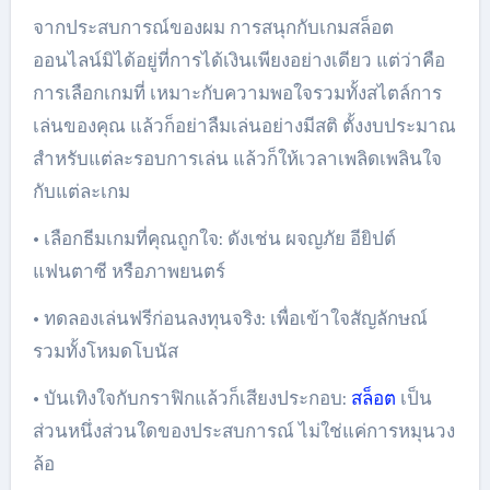
จากประสบการณ์ของผม การสนุกกับเกมสล็อต
ออนไลน์มิได้อยู่ที่การได้เงินเพียงอย่างเดียว แต่ว่าคือ
การเลือกเกมที่ เหมาะกับความพอใจรวมทั้งสไตล์การ
เล่นของคุณ แล้วก็อย่าลืมเล่นอย่างมีสติ ตั้งงบประมาณ
สำหรับแต่ละรอบการเล่น แล้วก็ให้เวลาเพลิดเพลินใจ
กับแต่ละเกม
• เลือกธีมเกมที่คุณถูกใจ: ดังเช่น ผจญภัย อียิปต์
แฟนตาซี หรือภาพยนตร์
• ทดลองเล่นฟรีก่อนลงทุนจริง: เพื่อเข้าใจสัญลักษณ์
รวมทั้งโหมดโบนัส
• บันเทิงใจกับกราฟิกแล้วก็เสียงประกอบ:
สล็อต
เป็น
ส่วนหนึ่งส่วนใดของประสบการณ์ ไม่ใช่แค่การหมุนวง
ล้อ