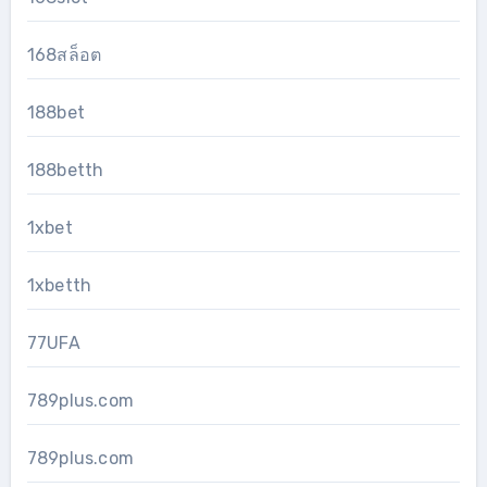
168สล็อต
188bet
188betth
1xbet
1xbetth
77UFA
789plus.com
789plus.com