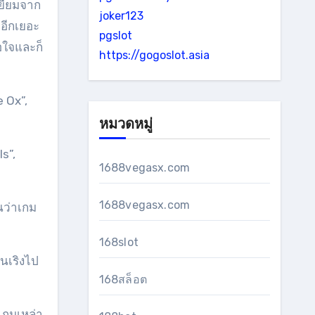
ยี่ยมจาก
joker123
อีกเยอะ
pgslot
อใจและก็
https://gogoslot.asia
e Ox”,
หมวดหมู่
s”,
1688vegasx.com
1688vegasx.com
้นว่าเกม
168slot
้นเริงไป
168สล็อต
าเกมเหล่า