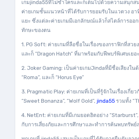
เกมjinda55ที่ไม่ซ้ำใครและก็เต็มไปด้วยความสนุกสน
ค่ายเกมชั้นแนวหน้าที่ได้รับการยอมรับในแวดวง อาท
แยะ ซึ่งแต่ละค่ายเกมมีเอกลักษณ์แล้วก็สไตล์การออ
ทักษะของตน
1. PG Soft: ค่ายเกมที่ลือชื่อในเรื่องของกราฟิกที่สวย
และก็ “Dragon Hatch” ที่มาพร้อมกับฟีพบร์พิเศษเย
2. Joker Gaming: เป็นค่ายเกมJindaที่มีชื่อเสียงในด
“Roma”, และก็ “Horus Eye”
3. Pragmatic Play: ค่ายเกมที่เป็นที่รู้จักในเรื่องเก
“Sweet Bonanza”, “Wolf Gold”,
jinda55
รวมทั้ง “
4. NetEnt: ค่ายเกมที่มีเกมยอดฮิตอย่าง “Starburst”, 
กับการเสี่ยงภัยและการศึกษาและทำการค้นพบทรัพย์ส
ทุกเกมที่ jinda55 เสนอเป็นเกมที่ได้รับการยืนยันจากค