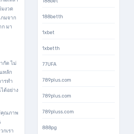
188bet
ข้มงวด
188betth
มเกมจาก
มาก มา
1xbet
1xbetth
ำกัด ไม่
77UFA
็นหลัก
789plus.com
ีการทำ
ได้อย่าง
789plus.com
789pluss.com
มีคุณภาพ
น
888pg
พวกเรา