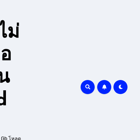
ไม่
่อ
ัน
d
5 Gb โหลด