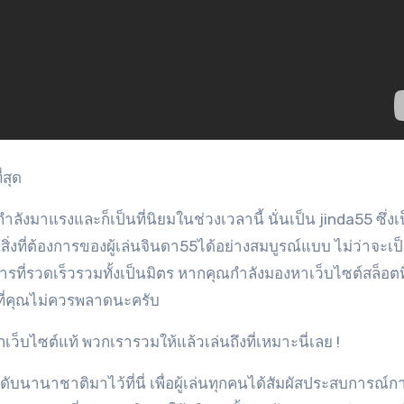
่สุด
่กำลังมาแรงและก็เป็นที่นิยมในช่วงเวลานี้ นั่นเป็น jinda55 ซึ่งเ
่งที่ต้องการของผู้เล่นจินดา55ได้อย่างสมบูรณ์แบบ ไม่ว่าจะเ
การที่รวดเร็วรวมทั้งเป็นมิตร หากคุณกำลังมองหาเว็บไซต์สล็อตที
อกที่คุณไม่ควรพลาดนะครับ
็บไซต์แท้ พวกเรารวมให้แล้วเล่นถึงที่เหมาะนี่เลย !
บนานาชาติมาไว้ที่นี่ เพื่อผู้เล่นทุกคนได้สัมผัสประสบการณ์ก