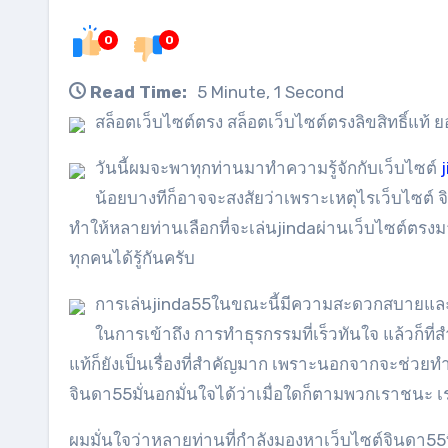
0
0
Read Time:
5 Minute, 1 Second
สล็อตเว็บไซต์ตรง สล็อตเว็บไซต์ตรงลิขสิทธิ์แท้
วันนี้ผมจะพาทุกท่านมาทำความรู้จักกับเว็บไซต์
น้อยบางทีก็อาจจะสงสัยว่าเพราะเหตุไรเว็บไซต์ จ
ทำให้หลายท่านเลือกที่จะเล่นjindaผ่านเว็บไซต์ตรงม
ทุกคนได้รู้กันครับ
การเล่นjinda55ในขณะนี้มีความสะดวกสบายและนาน
ในการเข้าถึง การทำธุรกรรมที่เร็วทันใจ แล้วก็ที่ส
แท้ก็ยังเป็นเรื่องที่สำคัญมาก เพราะนอกจากจะช่วยท
จินดา55มั่นอกมั่นใจได้ว่าเมื่อใดก็ตามพวกเราชนะ เ
ผมมั่นใจว่าหลายท่านที่กำลังมองหาเว็บไซต์จินดา55ที