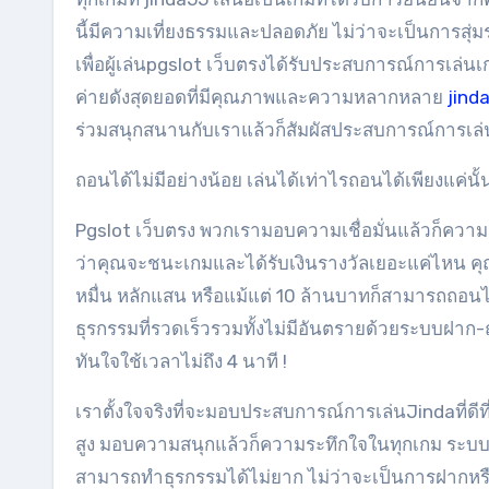
นี้มีความเที่ยงธรรมและปลอดภัย ไม่ว่าจะเป็นการสุ่
เพื่อผู้เล่นpgslot เว็บตรงได้รับประสบการณ์การเล่น
ค่ายดังสุดยอดที่มีคุณภาพและความหลากหลาย
jind
ร่วมสนุกสนานกับเราแล้วก็สัมผัสประสบการณ์การเล่นส
ถอนได้ไม่มีอย่างน้อย เล่นได้เท่าไรถอนได้เพียงแค่นั้น
Pgslot เว็บตรง พวกเรามอบความเชื่อมั่นแล้วก็ความส
ว่าคุณจะชนะเกมและได้รับเงินรางวัลเยอะแค่ไหน คุณก
หมื่น หลักแสน หรือแม้แต่ 10 ล้านบาทก็สามารถถอนไ
ธุรกรรมที่รวดเร็วรวมทั้งไม่มีอันตรายด้วยระบบฝา
ทันใจใช้เวลาไม่ถึง 4 นาที !
เราตั้งใจจริงที่จะมอบประสบการณ์การเล่นJindaที่ดีท
สูง มอบความสนุกแล้วก็ความระทึกใจในทุกเกม ระบบก
สามารถทำธุรกรรมได้ไม่ยาก ไม่ว่าจะเป็นการฝากหรือ