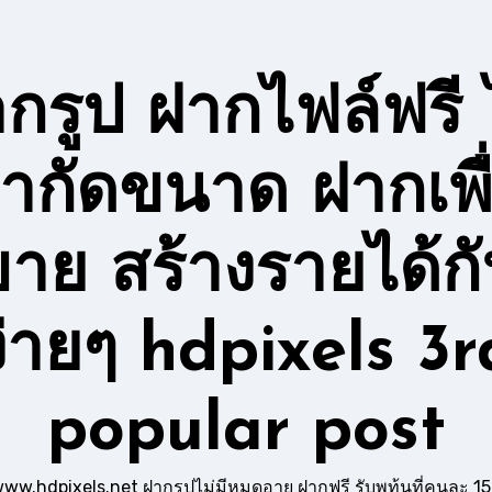
กรูป ฝากไฟล์ฟรี 
ำกัดขนาด ฝากเพื
าย สร้างรายได้ก
ง่ายๆ hdpixels 3r
popular post
www.hdpixels.net ฝากรูปไม่มีหมดอายุ ฝากฟรี รับพท้นที่คนละ 1