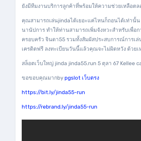
ยังมีทีมงานบริการลูกค้าที่พร้อมให้ความช่วยเหลือตลอ
คุณสามารถเล่นjindaได้เยอะแค่ไหนก็ถอนได้เท่านั้น ไ
นานัปการ ทำให้ท่านสามารถเพิ่มจังหวะสำหรับเพื่อการ
ครอบครัว จินดา55 รวมทั้งสัมผัสประสบการณ์การเล่น
เครดิตฟรี ลงทะเบียนวันนี้แล้วคุณจะไม่ผิดหวัง ด้วยเ
สล็อตเว็บใหญ่ jinda jinda55.run 5 ตุลา 67 Kellee cas
ขอขอบคุณมากby
pgslot เว็บตรง
https://bit.ly/jinda55-run
https://rebrand.ly/jinda55-run