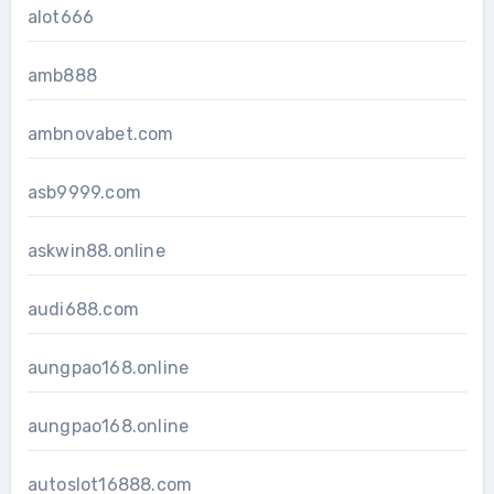
alot666
amb888
ambnovabet.com
asb9999.com
askwin88.online
audi688.com
aungpao168.online
aungpao168.online
autoslot16888.com