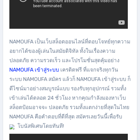
NAMOUFA เป็นเว็บสล็อตออนไลน์ที่ตอบโจทย์ทุกความ
อยากได้ของผู้เล่นในสมัยดิจิทัล ทั้งในเรื่องความ
ปลอดภัย ความรวดเร็ว และโปรโมชั่นสุดคุ้มอย่าง
NAMOUFA เข้าสู่ระบบ
เครดิตฟรี ที่แจกจริงทุกวัน
ระบบ NAMOUFA สมัคร แล้วก็ NAMOUFA เข้าสู่ระบบ ก็
ดีไซน์มาอย่างสมบูรณ์แบบ รองรับทุกอุปกรณ์ รวมทั้ง
เข้าเล่นได้ตลอด 24 ชั่วโมง หากคุณกำลังมองหาเว็บ
สล็อตป้อมอาจจะ ปลอดภัย รวมทั้งแตกง่ายที่สุดในไทย
NAMOUFA คือคำตอบที่ดีที่สุด สมัครเลยวันนี้เพื่อรับ
โบนัสพิเศษโดยทันที!