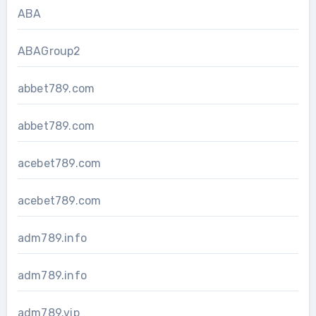
ABA
ABAGroup2
abbet789.com
abbet789.com
acebet789.com
acebet789.com
adm789.info
adm789.info
adm789.vip