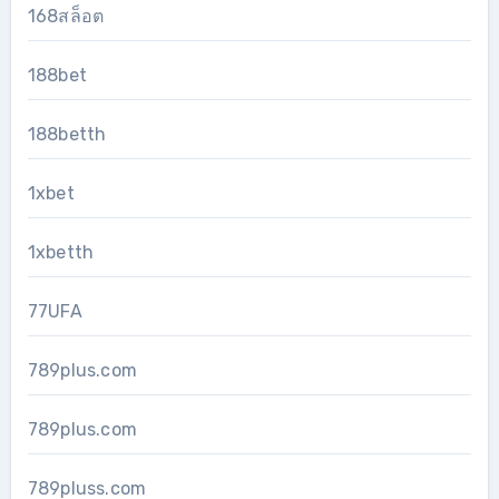
168สล็อต
188bet
188betth
1xbet
1xbetth
77UFA
789plus.com
789plus.com
789pluss.com