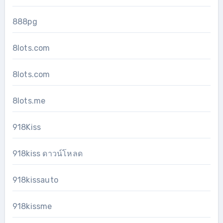
888pg
8lots.com
8lots.com
8lots.me
918Kiss
918kiss ดาวน์โหลด
918kissauto
918kissme