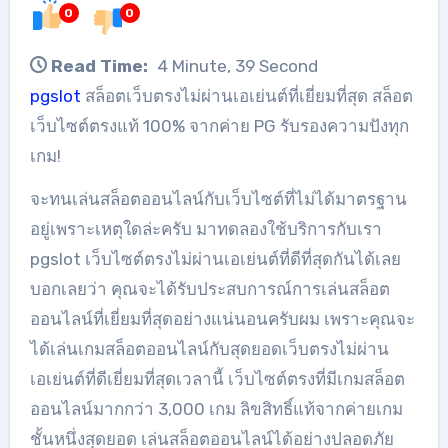
0
0
Read Time:
4 Minute, 39 Second
pgslot
สล็อตเว็บตรงไม่ผ่านเอเย่นต์ที่เยี่ยมที่สุด สล็อต
เว็บไซต์ตรงแท้ 100% จากค่าย PG รับรองความปังทุก
เกม!
จะทนเล่นสล็อตออนไลน์กับเว็บไซต์ที่ไม่ได้มาตรฐาน
อยู่เพราะเหตุใดล่ะครับ มาทดลองใช้บริการกับเรา
pgslot เว็บไซต์ตรงไม่ผ่านเอเย่นต์ที่ดีที่สุดกันได้เลย
บอกเลยว่า คุณจะได้รับประสบการณ์การเล่นสล็อต
ออนไลน์ที่เยี่ยมที่สุดอย่างแน่นอนครับผม เพราะคุณจะ
ได้เล่นเกมสล็อตออนไลน์กับสุดยอดเว็บตรงไม่ผ่าน
เอเย่นต์ที่ดีเยี่ยมที่สุดเวลานี้ เว็บไซต์ตรงที่มีเกมสล็อต
ออนไลน์มากกว่า 3,000 เกม ลิขสิทธิ์แท้จากค่ายเกม
ชั้นหนึ่งสุดยอด เล่นสล็อตออนไลน์ได้อย่างปลอดภัย