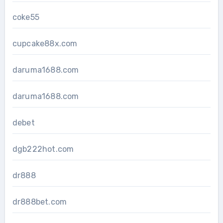
coke55
cupcake88x.com
daruma1688.com
daruma1688.com
debet
dgb222hot.com
dr888
dr888bet.com