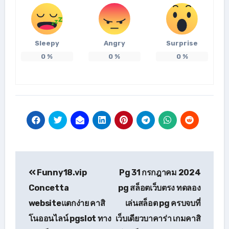
Sleepy
Angry
Surprise
0
%
0
%
0
%
แนะแนว
Funny18.vip
Pg 31 กรกฎาคม 2024
เรื่อง
Concetta
pg สล็อตเว็บตรง ทดลอง
websiteแตกง่าย คาสิ
เล่นสล็อต pg ครบจบที่
โนออนไลน์ pgslot ทาง
เว็บเดียวบาคาร่า เกมคาสิ