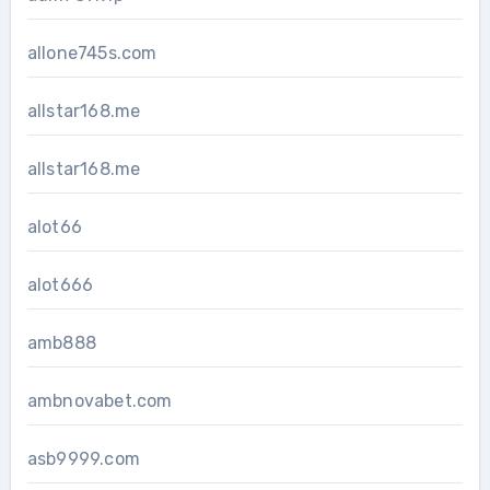
allone745s.com
allstar168.me
allstar168.me
alot66
alot666
amb888
ambnovabet.com
asb9999.com