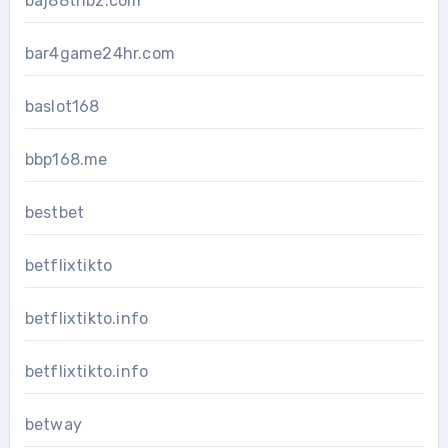
baj88thbz.com
bar4game24hr.com
baslot168
bbp168.me
bestbet
betflixtikto
betflixtikto.info
betflixtikto.info
betway