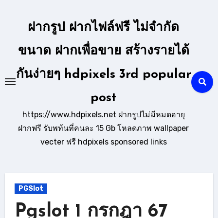
Skip
to
ฝากรูป ฝากไฟล์ฟรี ไม่จำกัด
content
ขนาด ฝากเพื่อขาย สร้างรายได้
กันง่ายๆ hdpixels 3rd popular
post
https://www.hdpixels.net ฝากรูปไม่มีหมดอายุ
ฝากฟรี รับพท้นที่คนละ 15 Gb โหลดภาพ wallpaper
vecter ฟรี hdpixels sponsored links
PGSlot
Pgslot 1 กรกฎา 67