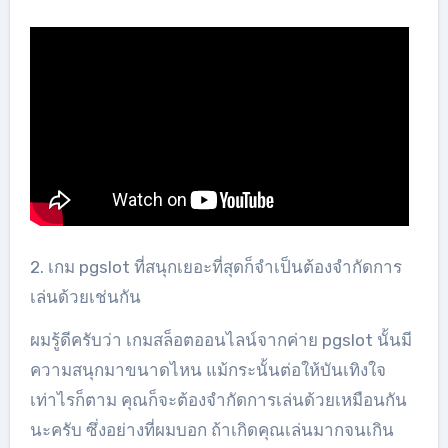
2. เกม pgslot ที่สนุกเยอะที่สุดก็จำเป็นต้องจำกัดการ
เล่นด้วยเช่นกัน
ผมรู้ดีครับว่า เกมสล็อตออนไลน์จากค่าย pgslot นั้นมี
ความสนุกมาขนาดไหน แม้กระนั้นต่อให้บันเทิงใจ
เท่าไรก็ตาม คุณก็จะต้องจำกัดการเล่นด้วยเหมือนกัน
นะครับ ซึ่งอย่างที่ผมบอก ถ้าเกิดคุณเล่นมากจนเกิน