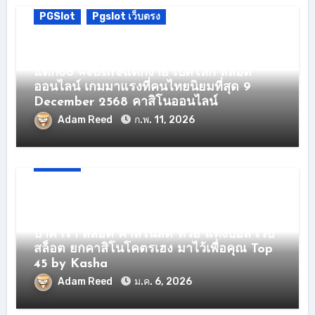
PGSlot
Pgslot เว็บตรง
เว็บใหญ่ สล็อต66 ทดลองเล่น Top 34 by
Leah ปั่นแตก66 puntaek66.shop ปั่น
แตก66 websiteแตกง่าย เปิดโลก สล็อต
ออนไลน์ เกมมาแรงที่คนไทยนิยมที่สุด 9
December 2568 คาสิโนออนไลน์
Adam Reed
ก.พ. 11, 2026
PGSlot
ซีเกมส์68 s68hub.org 2 ม.ค. 68 pgslot
แตกโหดกว่าทุกเว็บ มันส์กว่าทุกค่าย เช็คอิน
ทุกวันรับ 100 เว็บเดียวที่สายพรีเมียมเลือกใช้
บาคาร่า สล็อต คาสิโนสด หวย แทงบอล เว็บ
สล็อต ยกคาสิโนโคตรเฮง มาไว้เพื่อคุณ Top
45 by Kasha
Adam Reed
ม.ค. 6, 2026