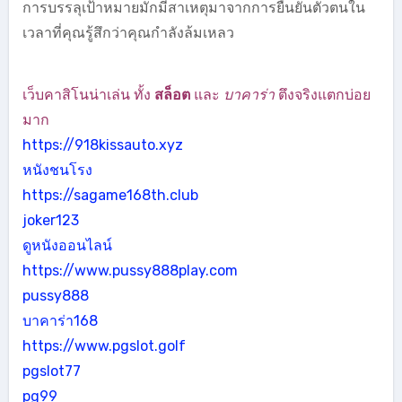
การบรรลุเป้าหมายมักมีสาเหตุมาจากการยืนยันตัวตนใน
เวลาที่คุณรู้สึกว่าคุณกำลังล้มเหลว
เว็บคาสิโนน่าเล่น ทั้ง
สล็อต
และ
บาคาร่า
ตึงจริงแตกบ่อย
มาก
https://918kissauto.xyz
หนังชนโรง
https://sagame168th.club
joker123
ดูหนังออนไลน์
https://www.pussy888play.com
pussy888
บาคาร่า168
https://www.pgslot.golf
pgslot77
pg99