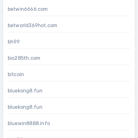
betwin6666.com
betworld369hot.com
bh99
bio285th.com
bitcoin
bluekong8.fun
bluekong8.fun
bluewin8888.info