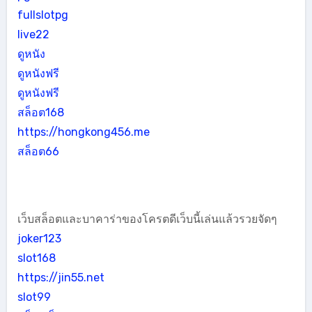
fullslotpg
live22
ดูหนัง
ดูหนังฟรี
ดูหนังฟรี
สล็อต168
https://hongkong456.me
สล็อต66
เว็บสล็อตและบาคาร่าของโครตดีเว็บนี้เล่นแล้วรวยจัดๆ
joker123
slot168
https://jin55.net
slot99