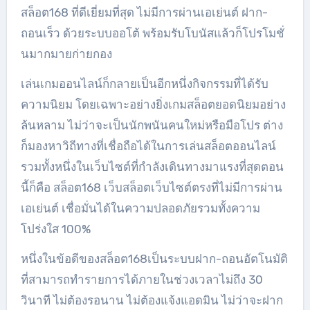
สล็อต168 ที่ดีเยี่ยมที่สุด ไม่มีการผ่านเอเย่นต์ ฝาก-
ถอนเร็ว ด้วยระบบออโต้ พร้อมรับโบนัสแล้วก็โปรโมชั่
นมากมายก่ายกอง
เล่นเกมออนไลน์ก็กลายเป็นอีกหนึ่งกิจกรรมที่ได้รับ
ความนิยม โดยเฉพาะอย่างยิ่งเกมสล็อตยอดนิยมอย่าง
ล้นหลาม ไม่ว่าจะเป็นนักพนันคนใหม่หรือมือโปร ต่าง
ก็มองหาวิถีทางที่เชื่อถือได้ในการเล่นสล็อตออนไลน์
รวมทั้งหนึ่งในเว็บไซต์ที่กำลังเดินทางมาแรงที่สุดตอน
นี้ก็คือ สล็อต168 เว็บสล็อตเว็บไซต์ตรงที่ไม่มีการผ่าน
เอเย่นต์ เชื่อมั่นได้ในความปลอดภัยรวมทั้งความ
โปร่งใส 100%
หนึ่งในข้อดีของสล็อต168เป็นระบบฝาก-ถอนอัตโนมัติ
ที่สามารถทำรายการได้ภายในช่วงเวลาไม่ถึง 30
วินาที ไม่ต้องรอนาน ไม่ต้องแจ้งแอดมิน ไม่ว่าจะฝาก