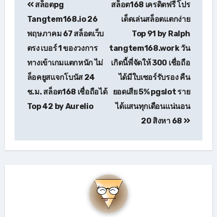
สล็อตpg
สล็อต168 เครดิตฟรี โปร
เรื่อง
Tangtem168.io 26
เด็ดเล่นสล็อตแตกง่าย
พฤษภาคม 67 สล็อตเว็บ
Top 91 by Ralph
ตรง เบอร์ 1 ของวงการ
tangtem168.work วัน
ทางเข้าเกมแตกหนัก ไม่
เกิดนี้พี่จัดให้ 300 เชื่อถือ
ล็อคยูสแจกโบนัส 24
ได้มีใบเซอร์รับรอง คืน
ช.ม. สล็อต168 เชื่อถือได้
ยอดเสีย 5% pgslot ราย
Top 42 by Aurelio
ได้แสนทุกเดือนแน่นอน
20 สิงหา 68