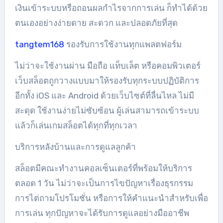
เงินเข้าระบบหรือถอนผลกำไรจากการเล่น ก็ทำได้ด้วย
ตนเองอย่างง่ายดาย สะดวก และปลอดภัยที่สุด
tangtem168
รองรับการใช้งานทุกแพลตฟอร์ม
ไม่ว่าจะใช้งานผ่าน มือถือ แท็บเล็ต หรือคอมพิวเตอร์
เว็บสล็อตถูกวางแบบมาให้รองรับทุกระบบปฏิบัติการ
อีกทั้ง iOS และ Android ด้วยเว็บไซต์ที่ลื่นไหล ไม่มี
สะดุด ใช้งานง่ายไม่ซับซ้อน ผู้เล่นสามารถเข้าระบบ
แล้วก็เล่นเกมสล็อตได้ทุกที่ทุกเวลา
บริการหลังบ้านและการดูแลลูกค้า
สล็อตมีคณะทำงานคอลเซ็นเตอร์ที่พร้อมให้บริการ
ตลอด 1 วัน ไม่ว่าจะเป็นการไขปัญหาเรื่องธุรกรรม
การไต่ถามโปรโมชั่น หรือการให้คำแนะนำสำหรับเพื่อ
การเล่น ทุกปัญหาจะได้รับการดูแลอย่างมืออาชีพ