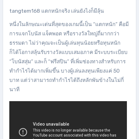
tangtem168 แตกหนักจริง เล่นยังไงก็มีลุ้น
หนึ่งในลักษณะเด่นที่สุดของเกมนี้เป็น “แตกหนัก” คือมี
การแจกโบนัส แจ็คพอต หรือรางวัลใหญ่ถี่มากกว่า
ธรรมดา ไม่ว่าคุณจะเป็นผู้เล่นทุนน้อยหรือทุนหนัก
ก็ได้โอกาสลุ้นรับรางวัลแบบเสมอภาค มีระบบระเบียบ
“โบนัสสุ่ม” และก็ “ฟรีสปิน” ที่เพิ่มช่องทางสำหรับการ
ทำกำไรได้มากเพิ่มขึ้น บางผู้เล่นลงทุนเพียงแค่ 50
บาท แต่ว่าสามารถทำกำไรได้ถึงหลักพันข้างในไม่กี่
นาที