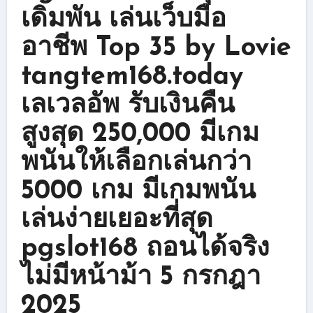
เดิมพัน เล่นเว็บมือ
อาชีพ Top 35 by Lovie
tangtem168.today
เลเวลอัพ รับเงินคืน
สูงสุด 250,000 มีเกม
พนันให้เลือกเล่นกว่า
5000 เกม มีเกมพนัน
เล่นง่ายเยอะที่สุด
pgslot168 ถอนได้จริง
ไม่มีหน้าม้า 5 กรกฎา
2025