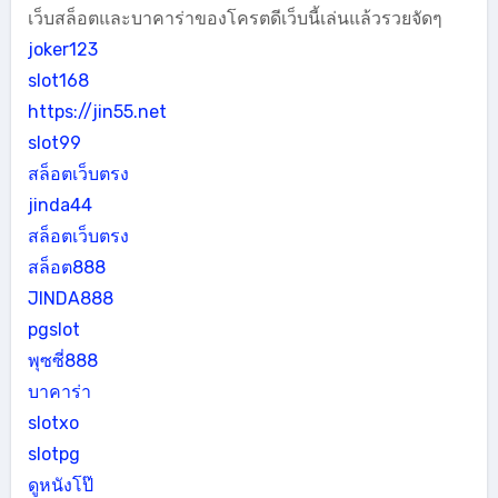
เว็บสล็อตและบาคาร่าของโครตดีเว็บนี้เล่นแล้วรวยจัดๆ
joker123
slot168
https://jin55.net
slot99
สล็อตเว็บตรง
jinda44
สล็อตเว็บตรง
สล็อต888
JINDA888
pgslot
พุซซี่888
บาคาร่า
slotxo
slotpg
ดูหนังโป๊