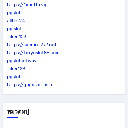
https://1xbetth.vip
pgslot
allbet24
pg slot
joker 123
https://samurai777.net
https://tokyoslot88.com
pgslotbetway
joker123
pgslot
https://gogoslot.asia
หมวดหมู่