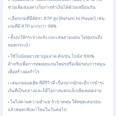
ช่วยเพิ่มช่องทางในการทำเงินได้ด้วยเหมือนกัน:
• เลือกเกมที่มีอัตรา RTP สูง (Return to Player) เช่น
เกมที่มี RTP มากกว่า 98%
• ตั้งงบให้กระจ่างแจ้ง และเล่นตามแผน ไม่ทุ่มจนถึง
หมดกระเป๋า
• ใช้โบนัสอย่างชาญฉลาด ดังเช่น โบนัส 100%
สำหรับเพื่อการทดสอบเกมใหม่ๆหรือเพิ่มรอบการหมุน
เพื่อสร้างผลกำไร
• เล่นเกมยอดฮิต ที่มีรีวิวดี เนื่องจากมักจะมีการชำระ
เงินที่เป็นกลางและก็มีโอกาสแตกแจ็กเพียงพอตง่าย
• ไม่ไล่ตามความย่ำแย่ ถ้าขาดทุน ให้หยุดเล่นก่อน
แล้วค่อยกลับมาใหม่ในวันต่อไป