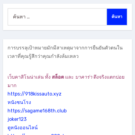
ค้นหา
สำหรับ:
การบรรลุเป้าหมายมักมีสาเหตุมาจากการยืนยันตัวตนใน
เวลาที่คุณรู้สึกว่าคุณกำลังล้มเหลว
เว็บคาสิโนน่าเล่น ทั้ง
สล็อต
และ
บาคาร่า
ตึงจริงแตกบ่อย
มาก
https://918kissauto.xyz
หนังชนโรง
https://sagame168th.club
joker123
ดูหนังออนไลน์