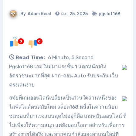
By
Adam Reed
มิ.ย. 25, 2025
pgslot168
0
0
Read Time:
6 Minute, 5 Second
Pgslot168 เกมใหม่มาแรงชั้น 1 แตกหนักจริง
อัตราชนะมากที่สุด ฝาก-ถอน Auto รับประกัน เว็บ
ตรงเล่นง่าย
สมัยที่เกมออนไลน์เปลี่ยนเป็นส่วนใดส่วนหนึ่งของ
ไลฟ์สไตล์คนสมัยใหม่ สล็อต168 หนึ่งในความนิยม
ชมชอบที่มาแรงแบบฉุดไม่อยู่ก็คือ เกมพนันออนไลน์ ที่
ไม่เพียงให้ความสนุก แต่ยังมอบโอกาสสำหรับเพื่อการ
สร้างรายได้จริง และหากคุณกำลังมองหาเกมใหม่ที่