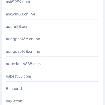
asb9999.com
askwin88.online
audi688.com
aungpao168.online
aungpao168.online
autoslot16888.com
babet555.com
Baccarat
baj88thb