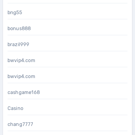
bng55
bonus888
brazil999
bwvip4.com
bwvip4.com
cashgame168
Casino
chang7777