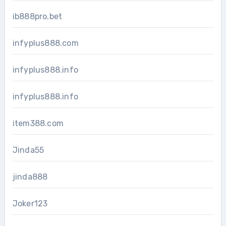
ib888pro.bet
infyplus888.com
infyplus888.info
infyplus888.info
item388.com
Jinda55
jinda888
Joker123