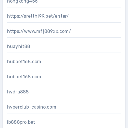
hongkong456
https://sretthi99.bet/enter/
https://www.mfj889xx.com/
huayhit88
hubbet168.com
hubbet168.com
hydra888
hyperclub-casino.com
ib888pro.bet