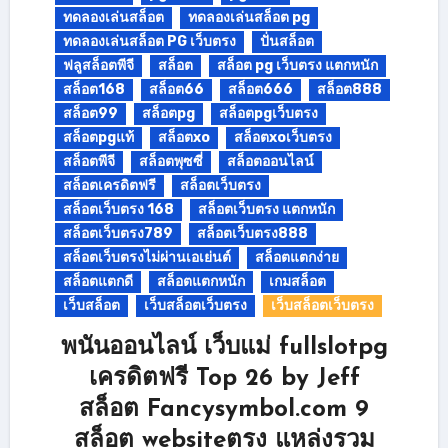
ทดลองเล่นสล็อต
ทดลองเล่นสล็อต pg
ทดลองเล่นสล็อต PG เว็บตรง
ปั่นสล็อต
ฟลูสล็อตพีจี
สล็อต
สล็อต pg เว็บตรง แตกหนัก
สล็อต168
สล็อต66
สล็อต666
สล็อต888
สล็อต99
สล็อตpg
สล็อตpgเว็บตรง
สล็อตpgแท้
สล็อตxo
สล็อตxoเว็บตรง
สล็อตพีจี
สล็อตพุซซี่
สล็อตออนไลน์
สล็อตเครดิตฟรี
สล็อตเว็บตรง
สล็อตเว็บตรง 168
สล็อตเว็บตรง แตกหนัก
สล็อตเว็บตรง789
สล็อตเว็บตรง888
สล็อตเว็บตรงไม่ผ่านเอเย่นต์
สล็อตแตกง่าย
สล็อตแตกดี
สล็อตแตกหนัก
เกมสล็อต
เว็บสล็อต
เว็บสล็อตเว็บตรง
เว็บสล็อตเว็บตรง
พนันออนไลน์ เว็บแม่ fullslotpg
เครดิตฟรี Top 26 by Jeff
สล็อต Fancysymbol.com 9
สล็อต websiteตรง แหล่งรวม