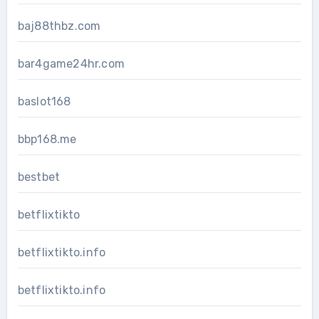
baj88thbz.com
bar4game24hr.com
baslot168
bbp168.me
bestbet
betflixtikto
betflixtikto.info
betflixtikto.info