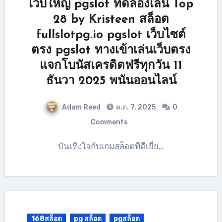
เว็บใหญ่ pgslot ทดลองเล่น Top
28 by Kristeen สล็อต
fullslotpg.io pgslot เว็บไซต์
ตรง pgslot ทางเข้าเล่นเว็บตรง
แจกโบนัสเครดิตฟรีทุกวัน 11
ธันวา 2025 พนันออนไลน์
Adam Reed
ต.ค. 7, 2025
0
Comments
บันเทิงใจกับเกมสล็อตที่ดีเยี่ย…
168สล็อต
pg สล็อต
pgสล็อต