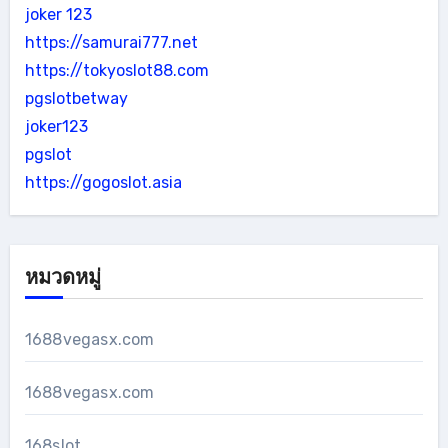
joker 123
https://samurai777.net
https://tokyoslot88.com
pgslotbetway
joker123
pgslot
https://gogoslot.asia
หมวดหมู่
1688vegasx.com
1688vegasx.com
168slot