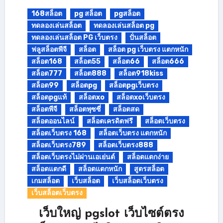
168สล็อต
pg สล็อต
pgสล็อต
ทดลองเล่นสล็อต
ทดลองเล่นสล็อต pg
ทดลองเล่นสล็อต PG เว็บตรง
ปั่นสล็อต
ฟลูสล็อตพีจี
สล็อต
สล็อต pg เว็บตรง แตกหนัก
สล็อต168
สล็อต55
สล็อต66
สล็อต666
สล็อต777
สล็อต888
สล็อต918kiss
สล็อต99
สล็อตpg
สล็อตpgเว็บตรง
สล็อตpgแท้
สล็อตxo
สล็อตxoเว็บตรง
สล็อตพีจี
สล็อตพุซซี่
สล็อตสด
สล็อตออนไลน์
สล็อตเครดิตฟรี
สล็อตเว็บตรง
สล็อตเว็บตรง 168
สล็อตเว็บตรง แตกหนัก
สล็อตเว็บตรง789
สล็อตเว็บตรง888
สล็อตเว็บตรงไม่ผ่านเอเย่นต์
สล็อตแตกง่าย
สล็อตแตกดี
สล็อตแตกหนัก
สูตรสล็อต
เกมสล็อต
เว็บสล็อต
เว็บสล็อตเว็บตรง
เว็บสล็อตเว็บตรง
เว็บใหญ่ pgslot เว็บไซต์ตรง