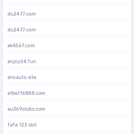
du2477.com
du2477.com
ek4567.com
enjoy24.fun
erisauto.site
etbet16888.com
eu369clubs.com
fafa 123 slot