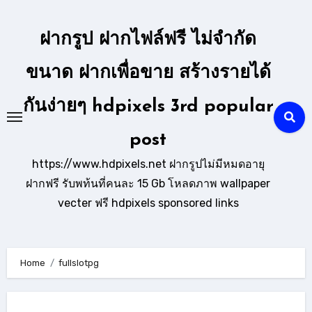
Skip
to
ฝากรูป ฝากไฟล์ฟรี ไม่จำกัด
content
ขนาด ฝากเพื่อขาย สร้างรายได้
กันง่ายๆ hdpixels 3rd popular
post
https://www.hdpixels.net ฝากรูปไม่มีหมดอายุ
ฝากฟรี รับพท้นที่คนละ 15 Gb โหลดภาพ wallpaper
vecter ฟรี hdpixels sponsored links
Home
fullslotpg