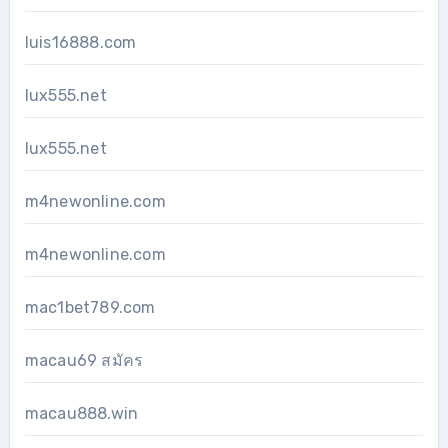
luis16888.com
lux555.net
lux555.net
m4newonline.com
m4newonline.com
mac1bet789.com
macau69 สมัคร
macau888.win