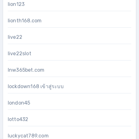
lion123
lionth168.com
live22
live22slot
lnw365bet.com
lockdown168 เข้าสู่ระบบ
london45
lotto432
luckycat789.com