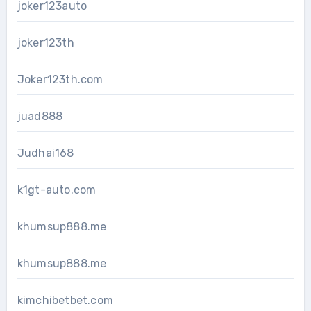
joker123auto
joker123th
Joker123th.com
juad888
Judhai168
k1gt-auto.com
khumsup888.me
khumsup888.me
kimchibetbet.com