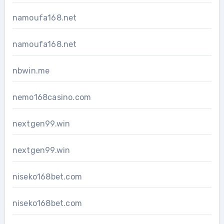
namoufa168.net
namoufa168.net
nbwin.me
nemo168casino.com
nextgen99.win
nextgen99.win
niseko168bet.com
niseko168bet.com