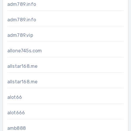
adm789.info
adm789.info
adm789.vip
allone745s.com
allstar168.me
allstar168.me
alot66
alot666
amb888