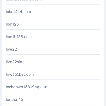
lcbet444.com
lion123
lionth168.com
live22
live22slot
lnw365bet.com
lockdown168 เข้าสู่ระบบ
london45