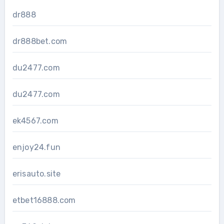
dr888
dr888bet.com
du2477.com
du2477.com
ek4567.com
enjoy24.fun
erisauto.site
etbet16888.com