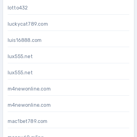
lotto432
luckycat789.com
luis16888.com
lux555.net
lux555.net
m4newonline.com
m4newonline.com
mac1bet789.com