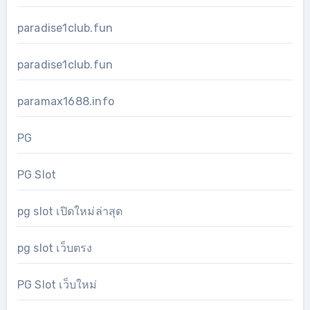
paradise1club.fun
paradise1club.fun
paramax1688.info
PG
PG Slot
pg slot เปิดใหม่ล่าสุด
pg slot เว็บตรง
PG Slot เว็บใหม่