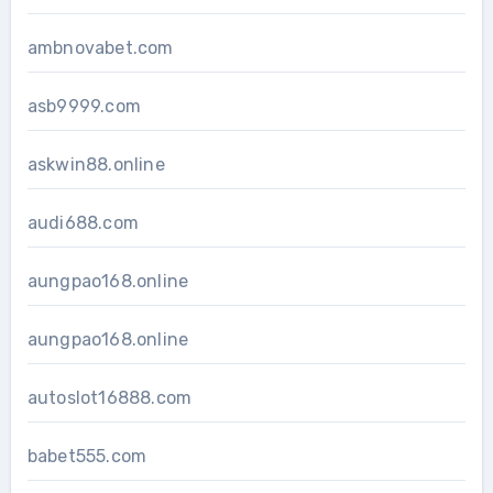
ambnovabet.com
asb9999.com
askwin88.online
audi688.com
aungpao168.online
aungpao168.online
autoslot16888.com
babet555.com