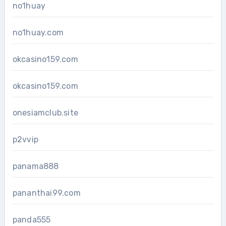
no1huay
no1huay.com
okcasino159.com
okcasino159.com
onesiamclub.site
p2vvip
panama888
pananthai99.com
panda555