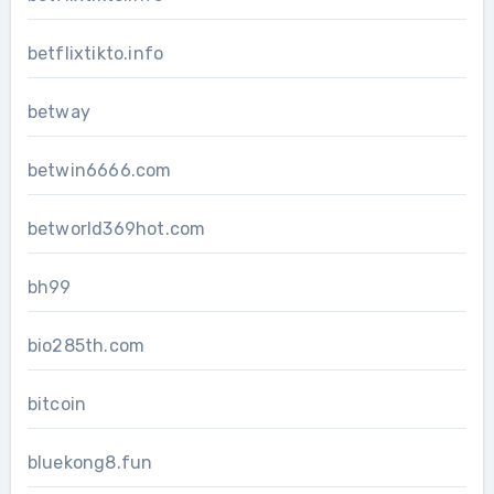
betflixtikto.info
betway
betwin6666.com
betworld369hot.com
bh99
bio285th.com
bitcoin
bluekong8.fun