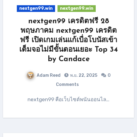
nextgen99.win
nextgen99.win
nextgen99 เครดิตฟรี 28
พฤษภาคม nextgen99 เครดิต
ฟรี เปิดเกมเล่นแก้เบื่อโบนัสเข้า
เต็มจอไม่มีขั้นตอนเยอะ Top 34
by Candace
Adam Reed
พ.ย. 22, 2025
0
Comments
nextgen99 คือเว็บไซต์พนันออนไล…