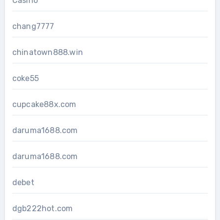
Casino
chang7777
chinatown888.win
coke55
cupcake88x.com
daruma1688.com
daruma1688.com
debet
dgb222hot.com