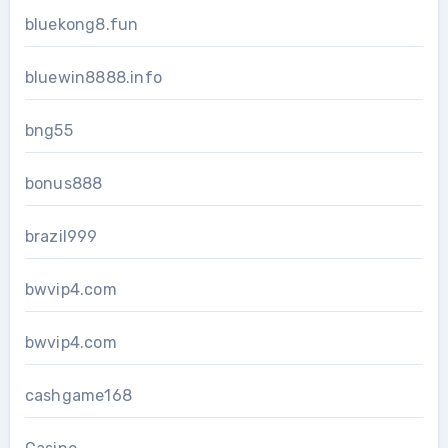
bluekong8.fun
bluewin8888.info
bng55
bonus888
brazil999
bwvip4.com
bwvip4.com
cashgame168