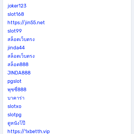
joker123
slot168
https://jin55.net
slot99
สล็อตเว็บตรง
jinda44
สล็อตเว็บตรง
สล็อต888
JINDA888
pgslot
พุซซี่888
บาคาร่า
slotxo
slotpg
ดูหนังโป๊
https://1xbetth.vip