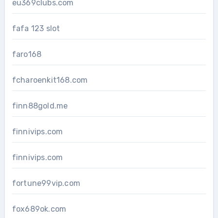
eu369clubs.com
fafa 123 slot
faro168
fcharoenkit168.com
finn88gold.me
finnivips.com
finnivips.com
fortune99vip.com
fox689ok.com