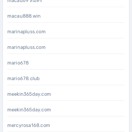
macau69 สมัคร
macau888.win
marinapluss.com
marinapluss.com
mario678
mario678.club
meekin365day.com
meekin365day.com
mercyrosa168.com