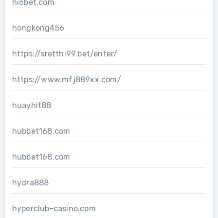
hi6bet.com
hongkong456
https://sretthi99.bet/enter/
https://www.mfj889xx.com/
huayhit88
hubbet168.com
hubbet168.com
hydra888
hyperclub-casino.com