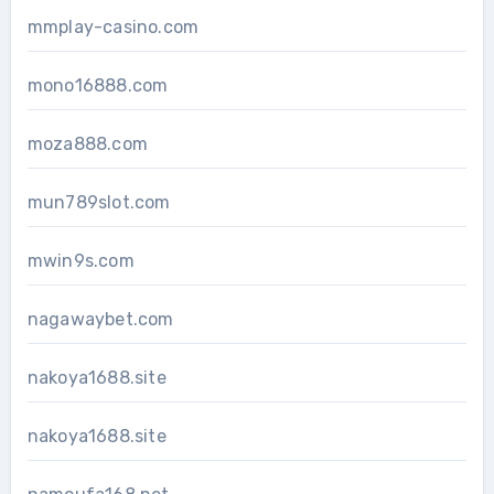
mmplay-casino.com
mono16888.com
moza888.com
mun789slot.com
mwin9s.com
nagawaybet.com
nakoya1688.site
nakoya1688.site