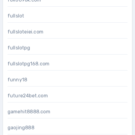
fullslot
fullsloteiei.com
fullslotpg
fullslotpg168.com
funny18
future24bet.com
gamehit8888.com
gaojing888