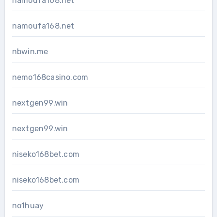
namoufa168.net
namoufa168.net
nbwin.me
nemo168casino.com
nextgen99.win
nextgen99.win
niseko168bet.com
niseko168bet.com
no1huay