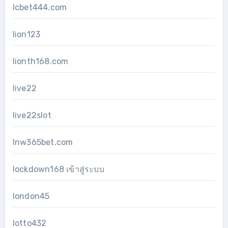
lcbet444.com
lion123
lionth168.com
live22
live22slot
lnw365bet.com
lockdown168 เข้าสู่ระบบ
london45
lotto432