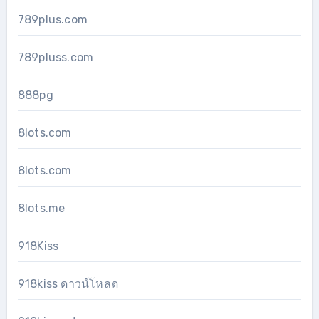
789plus.com
789pluss.com
888pg
8lots.com
8lots.com
8lots.me
918Kiss
918kiss ดาวน์โหลด