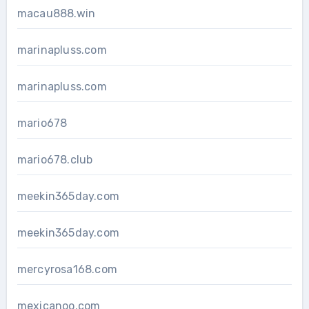
macau888.win
marinapluss.com
marinapluss.com
mario678
mario678.club
meekin365day.com
meekin365day.com
mercyrosa168.com
mexicanoo.com