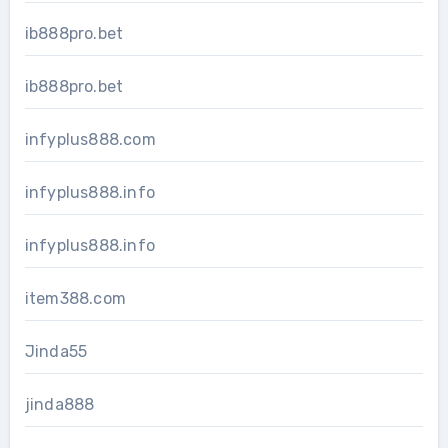
ib888pro.bet
ib888pro.bet
infyplus888.com
infyplus888.info
infyplus888.info
item388.com
Jinda55
jinda888