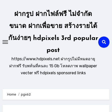
Skip
to
ฝากรูป ฝากไฟล์ฟรี ไม่จำกัด
content
ขนาด ฝากเพื่อขาย สร้างรายได้
กันง่ายๆ hdpixels 3rd popular
post
https://www.hdpixels.net ฝากรูปไม่มีหมดอายุ
ฝากฟรี รับพท้นที่คนละ 15 Gb โหลดภาพ wallpaper
vecter ฟรี hdpixels sponsored links
Home
pgx62