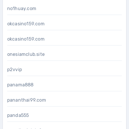
no1huay.com
okcasino159.com
okcasino159.com
onesiamclub.site
p2vvip
panama888
pananthai99.com
panda555