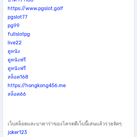
https://www.pgslot.golf
pgslot77
pg99
fullslotpg
live22
ดูหนัง
ดูหนังฟรี
ดูหนังฟรี
สล็อต168
https://hongkong456.me
สล็อต66
เว็บสล็อตและบาคาร่าของโครตดีเว็บนี้เล่นแล้วรวยจัดๆ
joker123