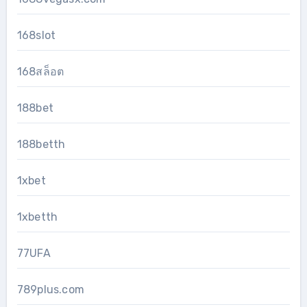
168slot
168สล็อต
188bet
188betth
1xbet
1xbetth
77UFA
789plus.com