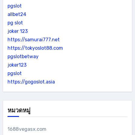
pgslot
allbet24
pg slot
joker 123
https://samurai777.net
https://tokyoslot88.com
pgslotbetway
joker123
pgslot
https://gogoslot.asia
หมวดหมู่
1688vegasx.com