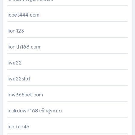
lcbet444.com
lion123
lionth168.com
live22
live22slot
lnw365bet.com
lockdown168 เข้าสู่ระบบ
london45