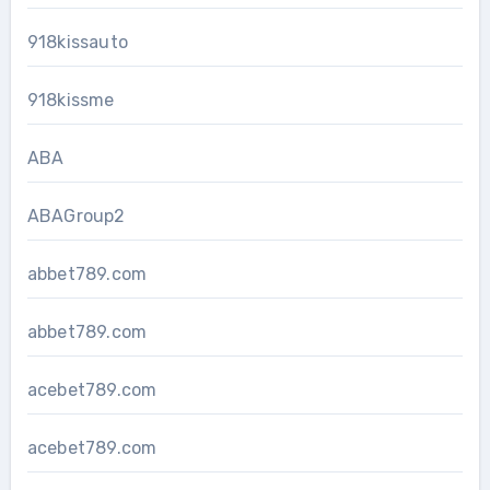
918kissauto
918kissme
ABA
ABAGroup2
abbet789.com
abbet789.com
acebet789.com
acebet789.com