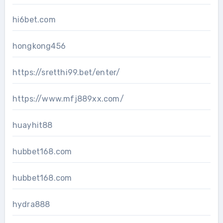
hi6bet.com
hongkong456
https://sretthi99.bet/enter/
https://www.mfj889xx.com/
huayhit88
hubbet168.com
hubbet168.com
hydra888