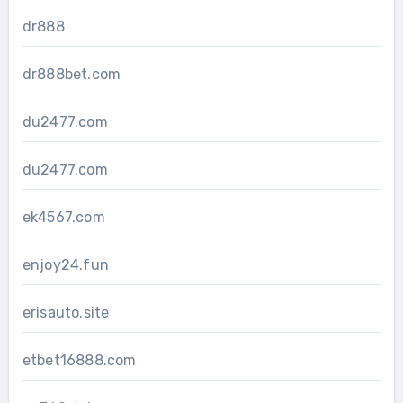
dr888
dr888bet.com
du2477.com
du2477.com
ek4567.com
enjoy24.fun
erisauto.site
etbet16888.com