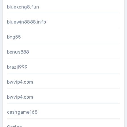
bluekong8.fun
bluewin8888.info
bng55
bonus888
brazil999
bwvip4.com
bwvip4.com
cashgame168