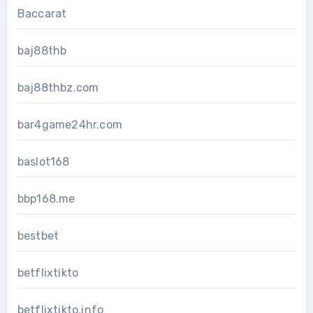
Baccarat
baj88thb
baj88thbz.com
bar4game24hr.com
baslot168
bbp168.me
bestbet
betflixtikto
betflixtikto.info