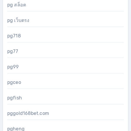
pg สล็อต
pg เว็บตรง
pg718
pg77
pg99
pgceo
pgfish
pggold168bet.com
pgheng