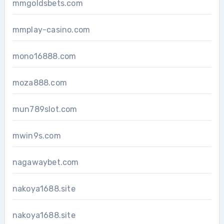
mmgoldsbets.com
mmplay-casino.com
mono16888.com
moza888.com
mun789slot.com
mwin9s.com
nagawaybet.com
nakoya1688.site
nakoya1688.site