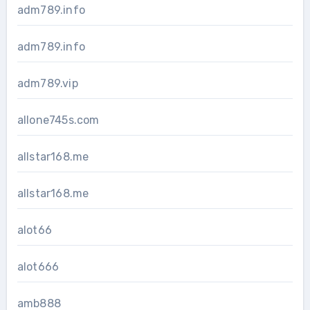
adm789.info
adm789.info
adm789.vip
allone745s.com
allstar168.me
allstar168.me
alot66
alot666
amb888