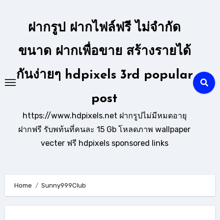
Skip
to
ฝากรูป ฝากไฟล์ฟรี ไม่จำกัด
content
ขนาด ฝากเพื่อขาย สร้างรายได้
กันง่ายๆ hdpixels 3rd popular
post
https://www.hdpixels.net ฝากรูปไม่มีหมดอายุ
ฝากฟรี รับพท้นที่คนละ 15 Gb โหลดภาพ wallpaper
vecter ฟรี hdpixels sponsored links
Home
Sunny999Club