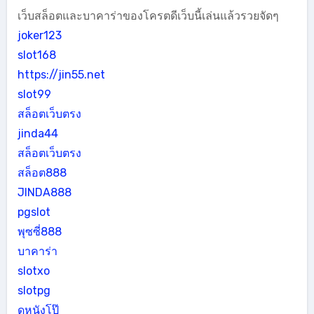
เว็บสล็อตและบาคาร่าของโครตดีเว็บนี้เล่นแล้วรวยจัดๆ
joker123
slot168
https://jin55.net
slot99
สล็อตเว็บตรง
jinda44
สล็อตเว็บตรง
สล็อต888
JINDA888
pgslot
พุซซี่888
บาคาร่า
slotxo
slotpg
ดูหนังโป๊