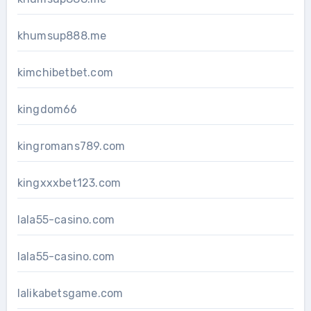
khumsup888.me
kimchibetbet.com
kingdom66
kingromans789.com
kingxxxbet123.com
lala55-casino.com
lala55-casino.com
lalikabetsgame.com