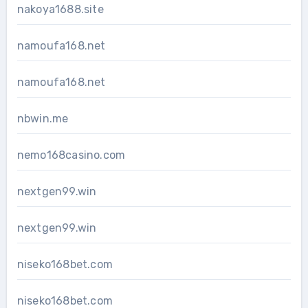
nakoya1688.site
namoufa168.net
namoufa168.net
nbwin.me
nemo168casino.com
nextgen99.win
nextgen99.win
niseko168bet.com
niseko168bet.com