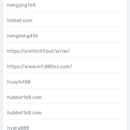
hengjing168
hi6bet.com
hongkong456
https://sretthi99.bet/enter/
https://www.mfj889xx.com/
huayhit88
hubbet168.com
hubbet168.com
hydra888