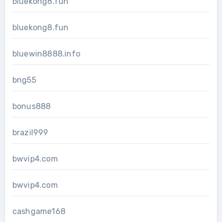
bluekong8.fun
bluekong8.fun
bluewin8888.info
bng55
bonus888
brazil999
bwvip4.com
bwvip4.com
cashgame168