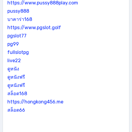
https://www.pussy888play.com
pussy888
บาคาร่า168
https://www.pgslot.golf
pgslot77
pg99
fullslotpg
live22
ดูหนัง
ดูหนังฟรี
ดูหนังฟรี
สล็อต168
https://hongkong456.me
สล็อต66