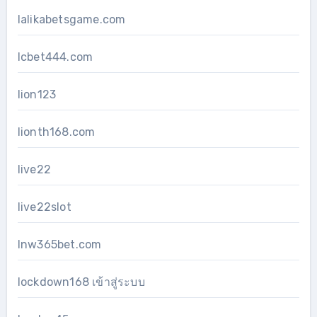
lalikabetsgame.com
lcbet444.com
lion123
lionth168.com
live22
live22slot
lnw365bet.com
lockdown168 เข้าสู่ระบบ