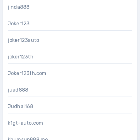
jinda888
Joker123
joker123auto
joker123th
Joker123th.com
juad888
Judhai168
k1gt-auto.com
khumsup888.me