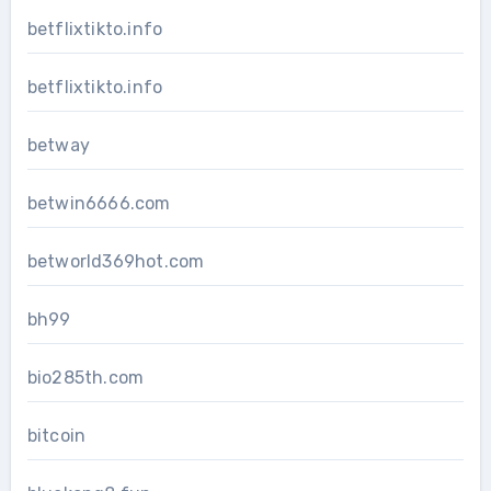
betflixtikto.info
betflixtikto.info
betway
betwin6666.com
betworld369hot.com
bh99
bio285th.com
bitcoin