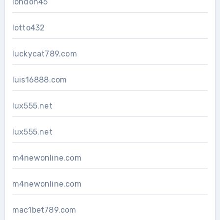
london45
lotto432
luckycat789.com
luis16888.com
lux555.net
lux555.net
m4newonline.com
m4newonline.com
mac1bet789.com