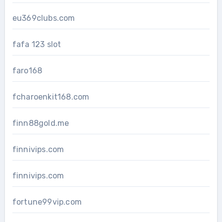
eu369clubs.com
fafa 123 slot
faro168
fcharoenkit168.com
finn88gold.me
finnivips.com
finnivips.com
fortune99vip.com