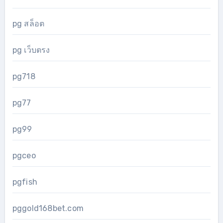
pg สล็อต
pg เว็บตรง
pg718
pg77
pg99
pgceo
pgfish
pggold168bet.com