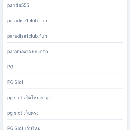
panda555
paradise1club.fun
paradise1club.fun
paramax1688.info
PG
PG Slot
pg slot เปิดใหม่ล่าสุด
pg slot เว็บตรง
PG Slot เว็บใหม่