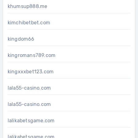
khumsup888.me
kimchibetbet.com
kingdom66
kingromans789.com
kingxxxbet123.com
lala55-casino.com
lala55-casino.com
lalikabetsgame.com
lalikabetsgame.com