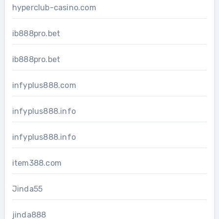
hyperclub-casino.com
ib888pro.bet
ib888pro.bet
infyplus888.com
infyplus888.info
infyplus888.info
item388.com
Jinda55
jinda888