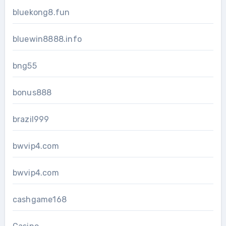
bluekong8.fun
bluewin8888.info
bng55
bonus888
brazil999
bwvip4.com
bwvip4.com
cashgame168