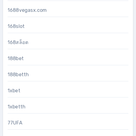
1688vegasx.com
168slot
168สล็อต
188bet
188betth
1xbet
1xbetth
77UFA