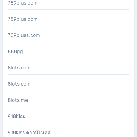
789plus.com
789plus.com
789pluss.com
888pg
8lots.com
8lots.com
8lots.me
918Kiss
918kiss ดาวน์โหลด