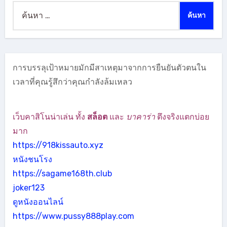
ค้นหา
สำหรับ:
การบรรลุเป้าหมายมักมีสาเหตุมาจากการยืนยันตัวตนใน
เวลาที่คุณรู้สึกว่าคุณกำลังล้มเหลว
เว็บคาสิโนน่าเล่น ทั้ง
สล็อต
และ
บาคาร่า
ตึงจริงแตกบ่อย
มาก
https://918kissauto.xyz
หนังชนโรง
https://sagame168th.club
joker123
ดูหนังออนไลน์
https://www.pussy888play.com