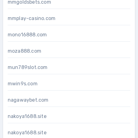
mmgoldsbets.com
mmplay-casino.com
mono16888.com
moza888.com
mun789slot.com
mwin9s.com
nagawaybet.com
nakoya1688.site
nakoya1688.site