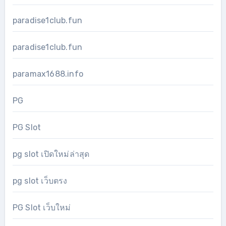
paradise1club.fun
paradise1club.fun
paramax1688.info
PG
PG Slot
pg slot เปิดใหม่ล่าสุด
pg slot เว็บตรง
PG Slot เว็บใหม่