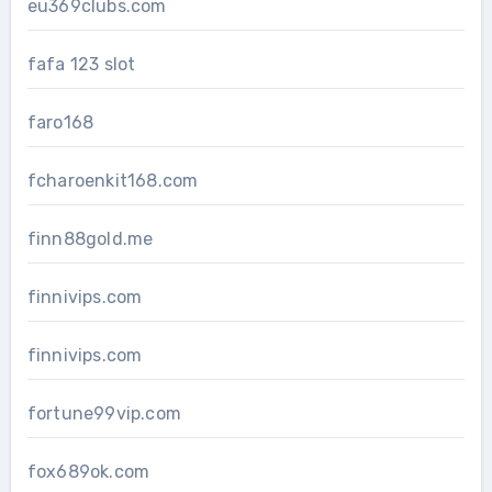
eu369clubs.com
fafa 123 slot
faro168
fcharoenkit168.com
finn88gold.me
finnivips.com
finnivips.com
fortune99vip.com
fox689ok.com