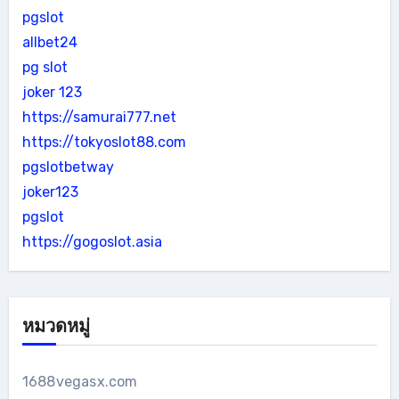
pgslot
allbet24
pg slot
joker 123
https://samurai777.net
https://tokyoslot88.com
pgslotbetway
joker123
pgslot
https://gogoslot.asia
หมวดหมู่
1688vegasx.com