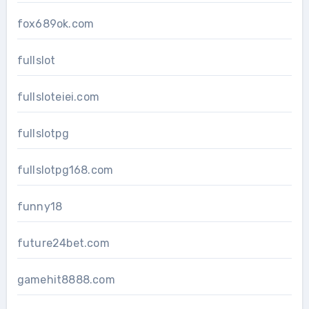
fox689ok.com
fullslot
fullsloteiei.com
fullslotpg
fullslotpg168.com
funny18
future24bet.com
gamehit8888.com