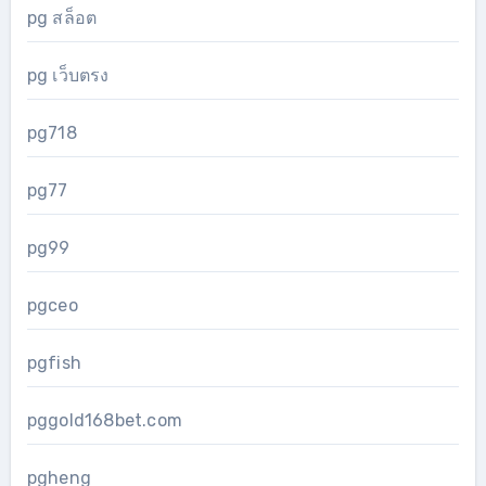
pg สล็อต
pg เว็บตรง
pg718
pg77
pg99
pgceo
pgfish
pggold168bet.com
pgheng