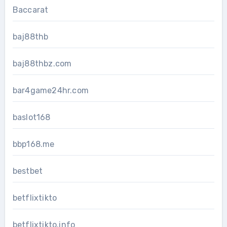
Baccarat
baj88thb
baj88thbz.com
bar4game24hr.com
baslot168
bbp168.me
bestbet
betflixtikto
betflixtikto.info