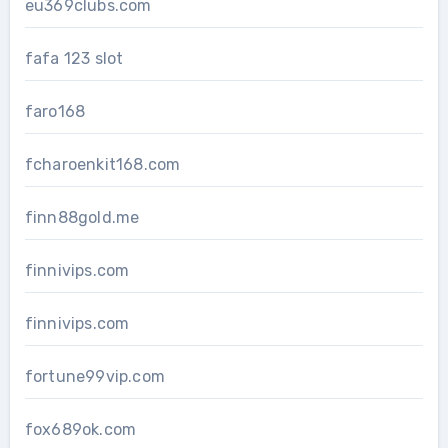
eu369clubs.com
fafa 123 slot
faro168
fcharoenkit168.com
finn88gold.me
finnivips.com
finnivips.com
fortune99vip.com
fox689ok.com