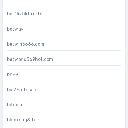
betflixtikto.info
betway
betwin6666.com
betworld369hot.com
bh99
bio285th.com
bitcoin
bluekong8.fun