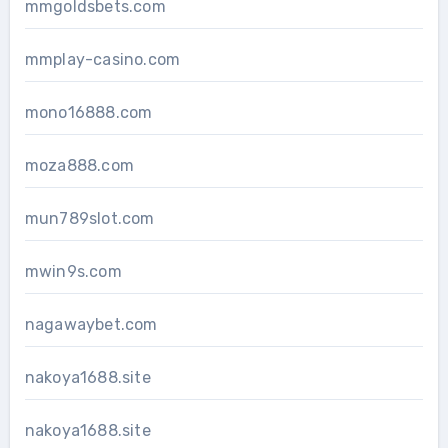
mmgoldsbets.com
mmplay-casino.com
mono16888.com
moza888.com
mun789slot.com
mwin9s.com
nagawaybet.com
nakoya1688.site
nakoya1688.site