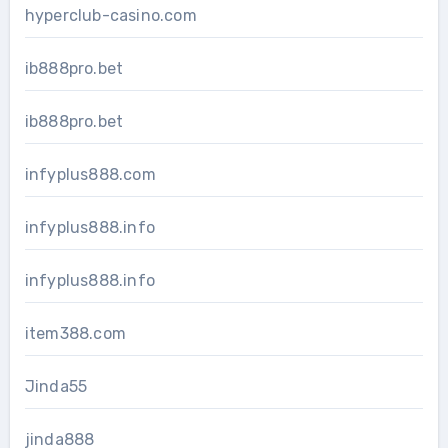
hyperclub-casino.com
ib888pro.bet
ib888pro.bet
infyplus888.com
infyplus888.info
infyplus888.info
item388.com
Jinda55
jinda888