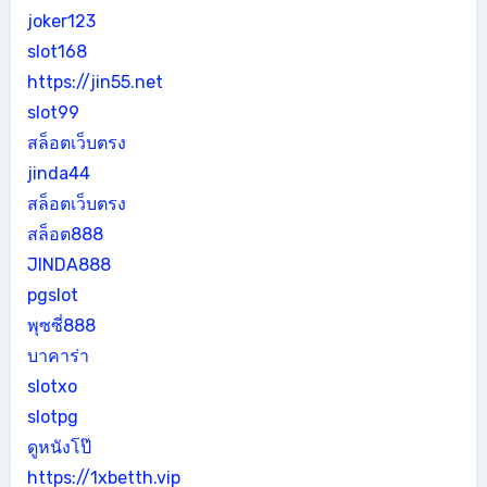
joker123
slot168
https://jin55.net
slot99
สล็อตเว็บตรง
jinda44
สล็อตเว็บตรง
สล็อต888
JINDA888
pgslot
พุซซี่888
บาคาร่า
slotxo
slotpg
ดูหนังโป๊
https://1xbetth.vip