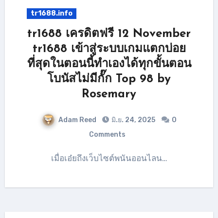
tr1688.info
tr1688 เครดิตฟรี 12 November
tr1688 เข้าสู่ระบบเกมแตกบ่อย
ที่สุดในตอนนี้ทำเองได้ทุกขั้นตอน
โบนัสไม่มีกั๊ก Top 98 by
Rosemary
Adam Reed
มิ.ย. 24, 2025
0
Comments
เมื่อเอ๋ยถึงเว็บไซต์พนันออนไลน…