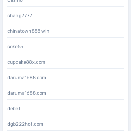
Casino
chang7777
chinatown888.win
coke55
cupcake88x.com
daruma1688.com
daruma1688.com
debet
dgb222hot.com