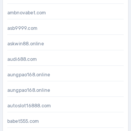
ambnovabet.com
asb9999.com
askwin88.online
audi688.com
aungpao168.online
aungpao168.online
autoslot16888.com
babet555.com