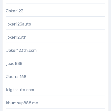
Joker123
joker123auto
joker123th
Joker123th.com
juad888
Judhai168
k1gt-auto.com
khumsup888.me