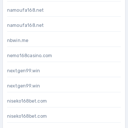
namoufa168.net
namoufa168.net
nbwin.me
nemo168casino.com
nextgen99.win
nextgen99.win
niseko168bet.com
niseko168bet.com