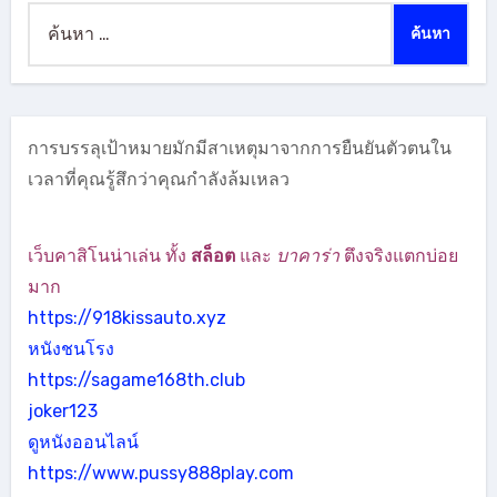
ค้นหา
สำหรับ:
การบรรลุเป้าหมายมักมีสาเหตุมาจากการยืนยันตัวตนใน
เวลาที่คุณรู้สึกว่าคุณกำลังล้มเหลว
เว็บคาสิโนน่าเล่น ทั้ง
สล็อต
และ
บาคาร่า
ตึงจริงแตกบ่อย
มาก
https://918kissauto.xyz
หนังชนโรง
https://sagame168th.club
joker123
ดูหนังออนไลน์
https://www.pussy888play.com