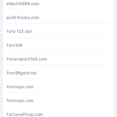
etbet16888.com
eu369clubs.com
fafa 123 slot
faro168
fcharoenkit168.com
finn88gold.me
finnivips.com
finnivips.com
fortune99vip.com