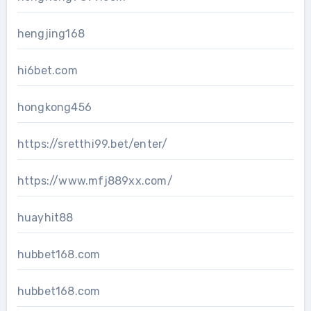
hengjing168
hi6bet.com
hongkong456
https://sretthi99.bet/enter/
https://www.mfj889xx.com/
huayhit88
hubbet168.com
hubbet168.com