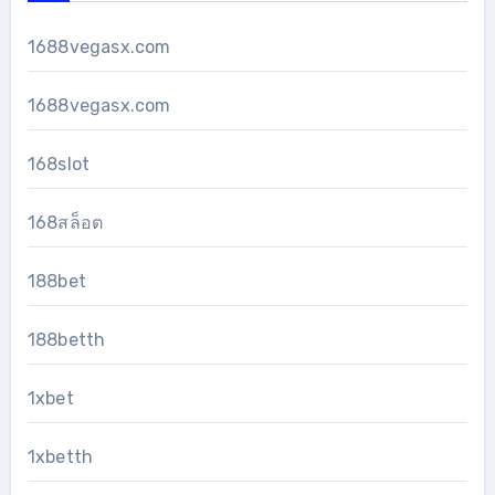
1688vegasx.com
1688vegasx.com
168slot
168สล็อต
188bet
188betth
1xbet
1xbetth