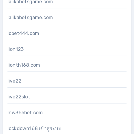
lalikabetsgame.com
lalikabetsgame.com
lcbet444.com
lion123
lionth168.com
live22
live22slot
lnw365bet.com
lockdown168 เข้าสู่ระบบ