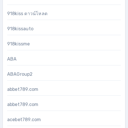
918kiss ดาวน์โหลด
918kissauto
918kissme
ABA
ABAGroup2
abbet789.com
abbet789.com
acebet789.com