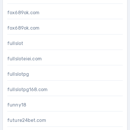
fox689ok.com
fox689ok.com
fullslot
fullsloteiei.com
fullslotpg
fullslotpg168.com
funny18
future24bet.com