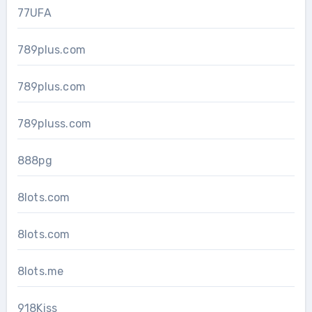
77UFA
789plus.com
789plus.com
789pluss.com
888pg
8lots.com
8lots.com
8lots.me
918Kiss