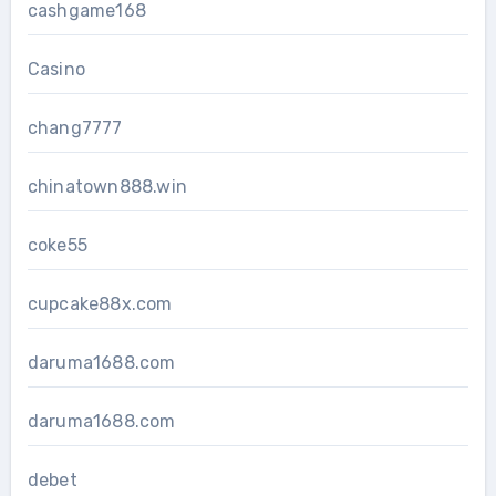
cashgame168
Casino
chang7777
chinatown888.win
coke55
cupcake88x.com
daruma1688.com
daruma1688.com
debet