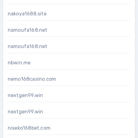
nakoya1688.site
namoufa168.net
namoufa168.net
nbwin.me
nemo168casino.com
nextgen99.win
nextgen99.win
niseko168bet.com