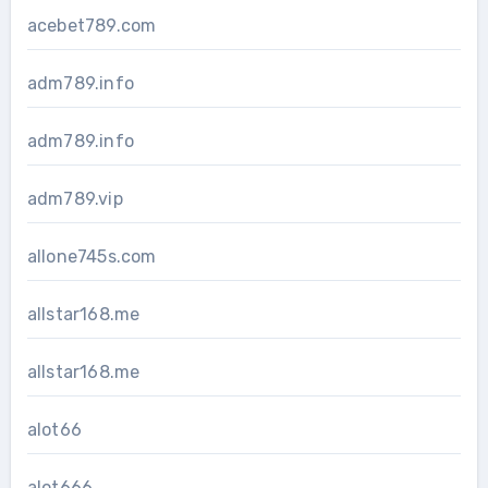
acebet789.com
adm789.info
adm789.info
adm789.vip
allone745s.com
allstar168.me
allstar168.me
alot66
alot666