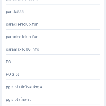
panda555
paradise1club.fun
paradise1club.fun
paramax1688.info
PG
PG Slot
pg slot เปิดใหม่ล่าสุด
pg slot เว็บตรง