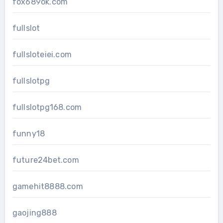
fox689ok.com
fullslot
fullsloteiei.com
fullslotpg
fullslotpg168.com
funny18
future24bet.com
gamehit8888.com
gaojing888