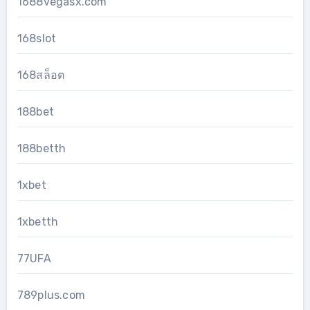
1688vegasx.com
168slot
168สล็อต
188bet
188betth
1xbet
1xbetth
77UFA
789plus.com