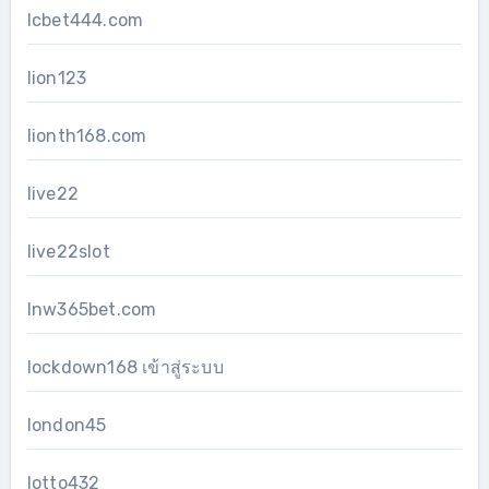
lcbet444.com
lion123
lionth168.com
live22
live22slot
lnw365bet.com
lockdown168 เข้าสู่ระบบ
london45
lotto432