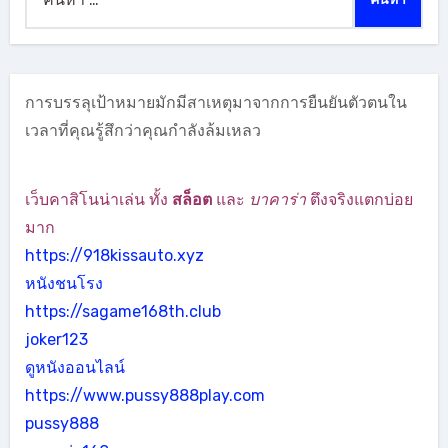
สำหรับ:
การบรรลุเป้าหมายมักมีสาเหตุมาจากการยืนยันตัวตนใน
เวลาที่คุณรู้สึกว่าคุณกำลังล้มเหลว
เว็บคาสิโนน่าเล่น ทั้ง
สล็อต
และ
บาคาร่า
ตึงจริงแตกบ่อย
มาก
https://918kissauto.xyz
หนังชนโรง
https://sagame168th.club
joker123
ดูหนังออนไลน์
https://www.pussy888play.com
pussy888