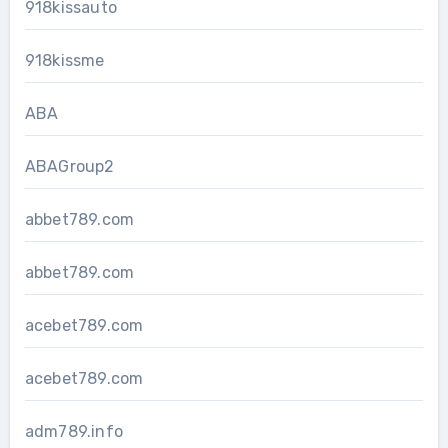
918kissauto
918kissme
ABA
ABAGroup2
abbet789.com
abbet789.com
acebet789.com
acebet789.com
adm789.info