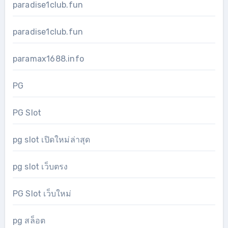
paradise1club.fun
paradise1club.fun
paramax1688.info
PG
PG Slot
pg slot เปิดใหม่ล่าสุด
pg slot เว็บตรง
PG Slot เว็บใหม่
pg สล็อต