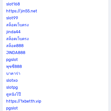
slot168
https://jin55.net
slot99
สล็อตเว็บตรง
jinda44
สล็อตเว็บตรง
สล็อต888
JINDA888
pgslot
พุซซี่888
บาคาร่า
slotxo
slotpg
ดูหนังโป๊
https://1xbetth.vip
pgslot