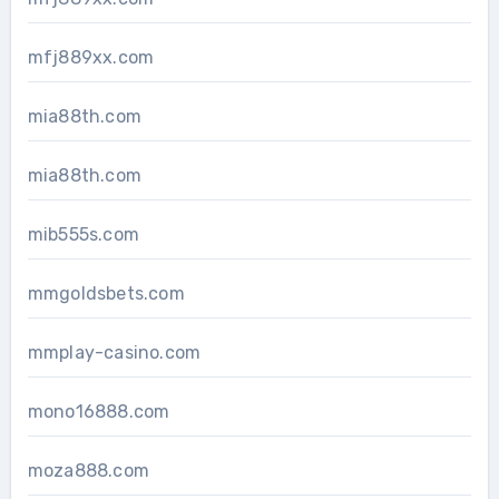
mfj889xx.com
mia88th.com
mia88th.com
mib555s.com
mmgoldsbets.com
mmplay-casino.com
mono16888.com
moza888.com