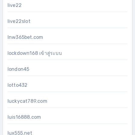
live22
live22slot
lnw365bet.com
lockdown168 เข้าสู่ระบบ
london45
lotto432
luckycat789.com
luis16888.com
lux555.net