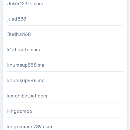
Joker123th.com
juad888
Judhai168
k1gt-auto.com
khumsup888.me
khumsup888.me
kimchibetbet.com
kingdom66
kingromans789.com