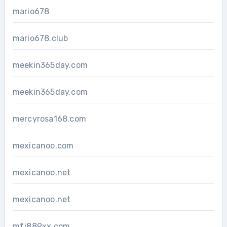
mario678
mario678.club
meekin365day.com
meekin365day.com
mercyrosa168.com
mexicanoo.com
mexicanoo.net
mexicanoo.net
mfj889xx.com