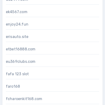
ek4567.com
enjoy24.fun
erisauto.site
etbet16888.com
eu369clubs.com
fafa 123 slot
faro168
fcharoenkit168.com