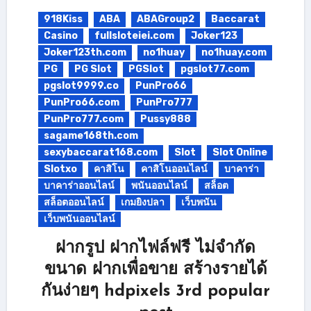
918Kiss
ABA
ABAGroup2
Baccarat
Casino
fullsloteiei.com
Joker123
Joker123th.com
no1huay
no1huay.com
PG
PG Slot
PGSlot
pgslot77.com
pgslot9999.co
PunPro66
PunPro66.com
PunPro777
PunPro777.com
Pussy888
sagame168th.com
sexybaccarat168.com
Slot
Slot Online
Slotxo
คาสิโน
คาสิโนออนไลน์
บาคาร่า
บาคาร่าออนไลน์
พนันออนไลน์
สล็อต
สล็อตออนไลน์
เกมยิงปลา
เว็บพนัน
เว็บพนันออนไลน์
ฝากรูป ฝากไฟล์ฟรี ไม่จำกัด
ขนาด ฝากเพื่อขาย สร้างรายได้
กันง่ายๆ hdpixels 3rd popular