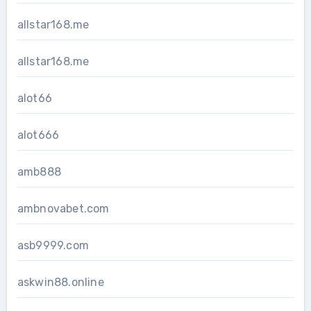
allstar168.me
allstar168.me
alot66
alot666
amb888
ambnovabet.com
asb9999.com
askwin88.online