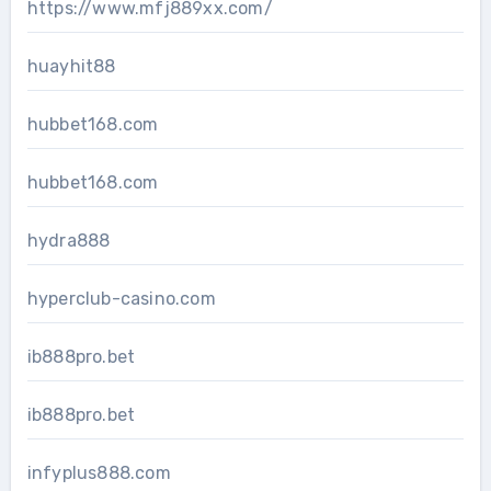
https://www.mfj889xx.com/
huayhit88
hubbet168.com
hubbet168.com
hydra888
hyperclub-casino.com
ib888pro.bet
ib888pro.bet
infyplus888.com