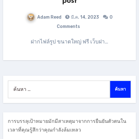
post
Adam Reed
มี.ค. 14, 2023
0
Comments
ฝากไฟล์รูป ขนาดใหญ่ ฟรี เว็บฝา…
ค้นหา
สำหรับ:
การบรรลุเป้าหมายมักมีสาเหตุมาจากการยืนยันตัวตนใน
เวลาที่คุณรู้สึกว่าคุณกำลังล้มเหลว