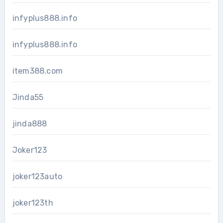
infyplus888.info
infyplus888.info
item388.com
Jinda55
jinda888
Joker123
joker123auto
joker123th