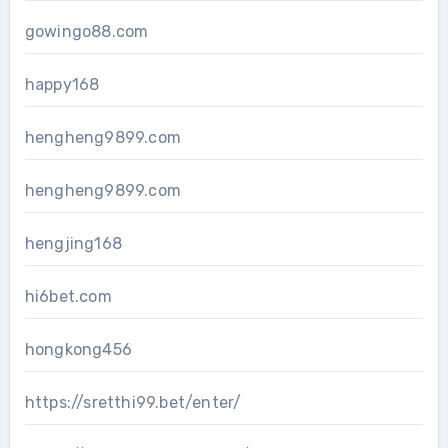
gowingo88.com
happy168
hengheng9899.com
hengheng9899.com
hengjing168
hi6bet.com
hongkong456
https://sretthi99.bet/enter/