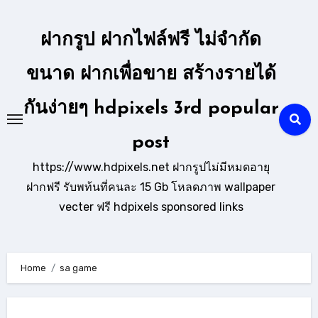
Skip
to
ฝากรูป ฝากไฟล์ฟรี ไม่จำกัด
content
ขนาด ฝากเพื่อขาย สร้างรายได้
กันง่ายๆ hdpixels 3rd popular
post
https://www.hdpixels.net ฝากรูปไม่มีหมดอายุ
ฝากฟรี รับพท้นที่คนละ 15 Gb โหลดภาพ wallpaper
vecter ฟรี hdpixels sponsored links
Home
sa game