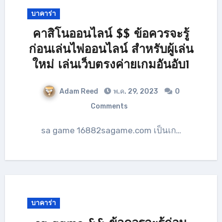
บาคาร่า
คาสิโนออนไลน์ $$ ข้อควรจะรู้
ก่อนเล่นไพ่ออนไลน์ สำหรับผู้เล่น
ใหม่ เล่นเว็บตรงค่ายเกมอันอับ1
Adam Reed
พ.ค. 29, 2023
0
Comments
sa game 16882sagame.com เป็นเก…
บาคาร่า