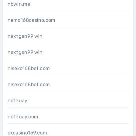
nbwin.me
nemo168casino.com
nextgen99.win
nextgen99.win
niseko168bet.com
niseko168bet.com
no1huay
no1huay.com
okcasino159.com