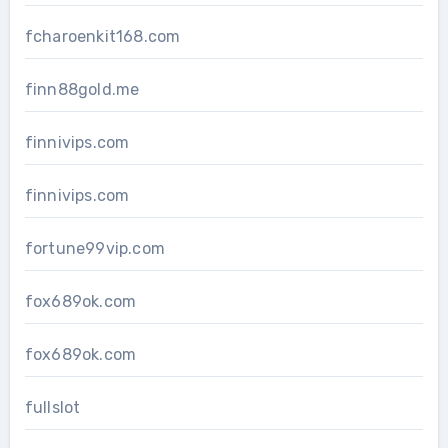
fcharoenkit168.com
finn88gold.me
finnivips.com
finnivips.com
fortune99vip.com
fox689ok.com
fox689ok.com
fullslot