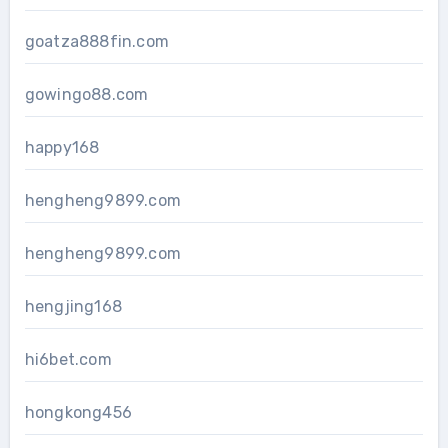
goatza888fin.com
gowingo88.com
happy168
hengheng9899.com
hengheng9899.com
hengjing168
hi6bet.com
hongkong456