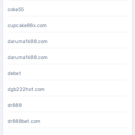
coke55
cupcake88x.com
daruma1688.com
daruma1688.com
debet
dgb222hot.com
dr888
dr888bet.com