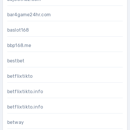
bar4game24hr.com
baslot168
bbp168.me
bestbet
betflixtikto
betflixtikto.info
betflixtikto.info
betway