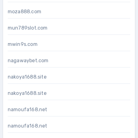
moza888.com
mun789slot.com
mwin9s.com
nagawaybet.com
nakoya1688.site
nakoya1688.site
namoufa168.net
namoufa168.net