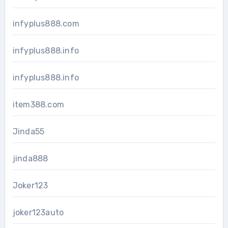
infyplus888.com
infyplus888.info
infyplus888.info
item388.com
Jinda55
jinda888
Joker123
joker123auto