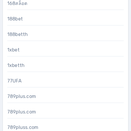
168สล็อต
188bet
188betth
1xbet
1xbetth
77UFA
789plus.com
789plus.com
789pluss.com