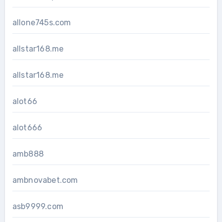
allone745s.com
allstar168.me
allstar168.me
alot66
alot666
amb888
ambnovabet.com
asb9999.com