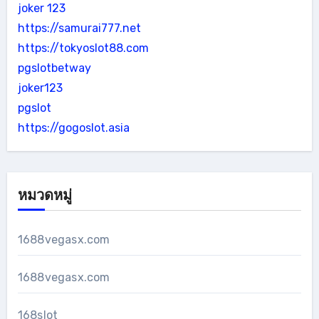
joker 123
https://samurai777.net
https://tokyoslot88.com
pgslotbetway
joker123
pgslot
https://gogoslot.asia
หมวดหมู่
1688vegasx.com
1688vegasx.com
168slot