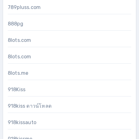
789pluss.com
888pg
8lots.com
8lots.com
8lots.me
918Kiss
918kiss ดาวน์โหลด
918kissauto
918kissme