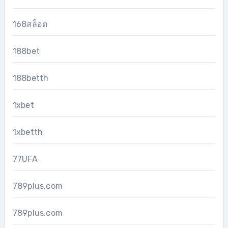
168สล็อต
188bet
188betth
1xbet
1xbetth
77UFA
789plus.com
789plus.com