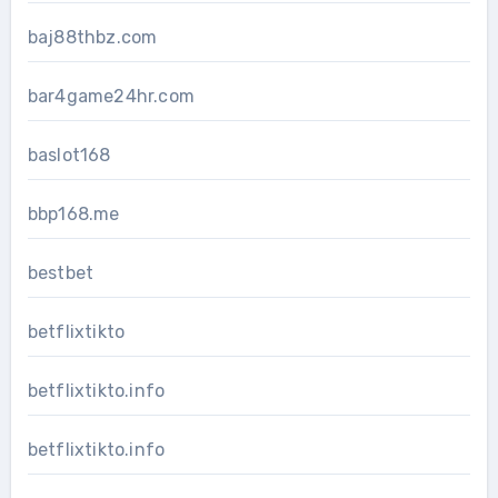
baj88thbz.com
bar4game24hr.com
baslot168
bbp168.me
bestbet
betflixtikto
betflixtikto.info
betflixtikto.info