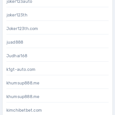
joker123auto
joker123th
Joker123th.com
juad888
Judhai168
k1gt-auto.com
khumsup888.me
khumsup888.me
kimchibetbet.com