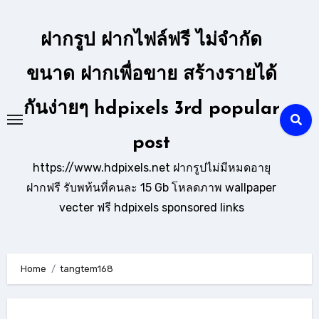
Skip
to
ฝากรูป ฝากไฟล์ฟรี ไม่จำกัด
content
ขนาด ฝากเพื่อขาย สร้างรายได้
กันง่ายๆ hdpixels 3rd popular
post
https://www.hdpixels.net ฝากรูปไม่มีหมดอายุ
ฝากฟรี รับพท้นที่คนละ 15 Gb โหลดภาพ wallpaper
vecter ฟรี hdpixels sponsored links
Home
tangtem168