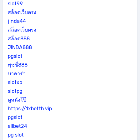
slot99
สล็อตเว็บตรง
jinda44
สล็อตเว็บตรง
สล็อต888
JINDA888
pgslot
พุซซี่888
บาคาร่า
slotxo
slotpg
ดูหนังโป๊
https://1xbetth.vip
pgslot
allbet24
pg slot