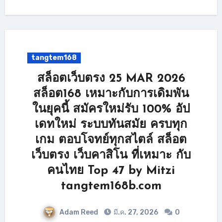
tangtem168
สล็อตเว็บตรง 25 MAR 2026
สล็อต168 เหมาะกับการเดิมพัน
ในยุคนี้ สมัครใหม่รับ 100% อัป
เดทใหม่ ระบบทันสมัย ครบทุก
เกม ตอบโจทย์ทุกสไตล์ สล็อต
เว็บตรง เว็บคาสิโน ที่เหมาะ กับ
คนไทย Top 47 by Mitzi
tangtem168b.com
Adam Reed
มี.ค. 27, 2026
0