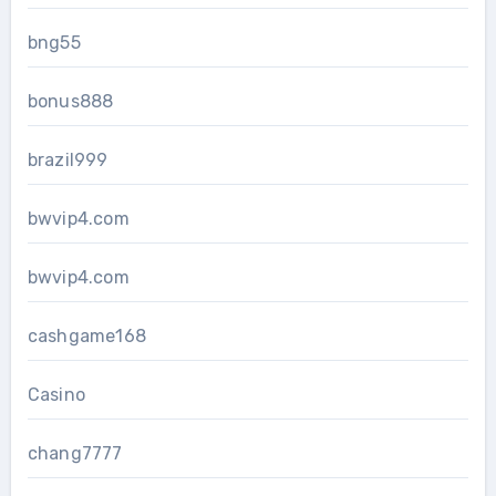
bng55
bonus888
brazil999
bwvip4.com
bwvip4.com
cashgame168
Casino
chang7777