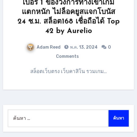
เบอร์ 1 ของวงการทางเข้าเกม
แตกหนัก ไม่ล็อคยูสแจกโบนัส
24 ช.ม. สล็อต168 เชื่อถือได้ Top
42 by Aurelio
Adam Reed
พ.ค. 13, 2024
0
Comments
สล็อตเว็บตรง เว็บคาสิโน รวมเกม…
ค้นหา
สำหรับ: