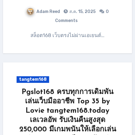
Adam Reed
ส.ค. 15, 2025
0
Comments
สล็อต168 เว็บตรงไม่ผ่านเอเยนต์…
tangtem168
Pgslot168 ครบทุกการเดิมพัน
เล่นเว็บมืออาชีพ Top 35 by
Lovie tangtem168.today
เลเวลอัพ รับเงินคืนสูงสุด
250,000 มีเกมพนันให้เลือกเล่น