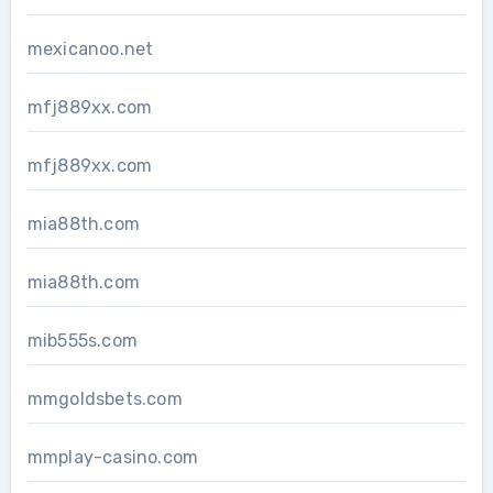
mexicanoo.net
mfj889xx.com
mfj889xx.com
mia88th.com
mia88th.com
mib555s.com
mmgoldsbets.com
mmplay-casino.com