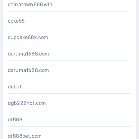
chinatown888.win
coke55
cupcake88x.com
daruma1688.com
daruma1688.com
debet
dgb222hot.com
dr888
dr888bet.com