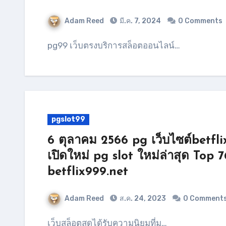
Adam Reed
มี.ค. 7, 2024
0 Comments
pg99 เว็บตรงบริการสล็อตออนไลน์…
pgslot99
6 ตุลาคม 2566 pg เว็บไซต์betflix
เปิดใหม่ pg slot ใหม่ล่าสุด Top
betflix999.net
Adam Reed
ส.ค. 24, 2023
0 Comment
เว็บสล็อตสุดได้รับความนิยมที่ม…