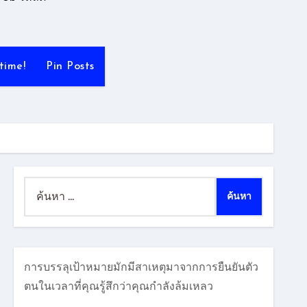
time!
Pin Posts
ค้นหา
สำหรับ:
การบรรลุเป้าหมายมักมีสาเหตุมาจากการยืนยันตัว
ตนในเวลาที่คุณรู้สึกว่าคุณกำลังล้มเหลว