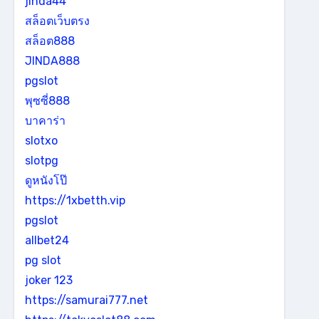
jinda44
สล็อตเว็บตรง
สล็อต888
JINDA888
pgslot
พุซซี่888
บาคาร่า
slotxo
slotpg
ดูหนังโป๊
https://1xbetth.vip
pgslot
allbet24
pg slot
joker 123
https://samurai777.net