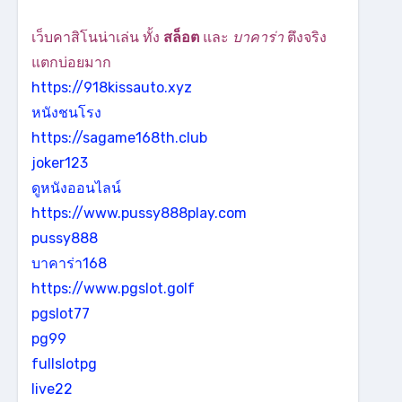
เว็บคาสิโนน่าเล่น ทั้ง
สล็อต
และ
บาคาร่า
ตึงจริง
แตกบ่อยมาก
https://918kissauto.xyz
หนังชนโรง
https://sagame168th.club
joker123
ดูหนังออนไลน์
https://www.pussy888play.com
pussy888
บาคาร่า168
https://www.pgslot.golf
pgslot77
pg99
fullslotpg
live22