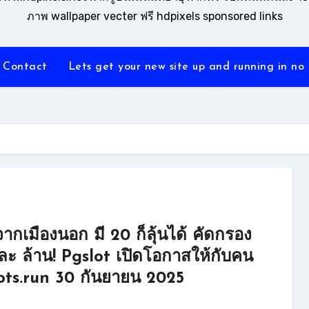
ภาพ wallpaper vecter ฟรี hdpixels sponsored links
Contact
Lets get your new site up and running in no 
กเมืองนอก มี 20 ก็ลุ้นได้ คัดกรอง
ละ ล้าน! Pgslot เปิดโอกาสให้กับคน
ots.run 30 กันยายน 2025