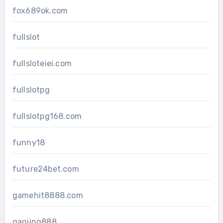
fox689ok.com
fullslot
fullsloteiei.com
fullslotpg
fullslotpg168.com
funny18
future24bet.com
gamehit8888.com
gaojing888