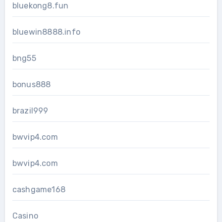
bluekong8.fun
bluewin8888.info
bng55
bonus888
brazil999
bwvip4.com
bwvip4.com
cashgame168
Casino