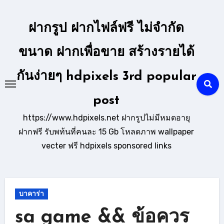
Skip
to
ฝากรูป ฝากไฟล์ฟรี ไม่จำกัด
content
ขนาด ฝากเพื่อขาย สร้างรายได้
กันง่ายๆ hdpixels 3rd popular
post
https://www.hdpixels.net ฝากรูปไม่มีหมดอายุ
ฝากฟรี รับพท้นที่คนละ 15 Gb โหลดภาพ wallpaper
vecter ฟรี hdpixels sponsored links
บาคาร่า
sa game && ข้อควร