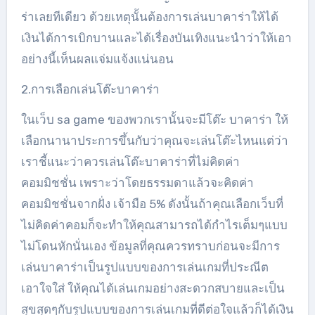
ร่าเลยทีเดียว ด้วยเหตุนั้นต้องการเล่นบาคาร่าให้ได้
เงินได้การเบิกบานและได้เรื่องบันเทิงแนะนำว่าให้เอา
อย่างนี้เห็นผลแจ่มแจ้งแน่นอน
2.การเลือกเล่นโต๊ะบาคาร่า
ในเว็บ sa game ของพวกเรานั้นจะมีโต๊ะ บาคาร่า ให้
เลือกนานาประการขึ้นกับว่าคุณจะเล่นโต๊ะไหนแต่ว่า
เราชี้แนะว่าควรเล่นโต๊ะบาคาร่าที่ไม่คิดค่า
คอมมิชชั่น เพราะว่าโดยธรรมดาแล้วจะคิดค่า
คอมมิชชั่นจากฝั่ง เจ้ามือ 5% ดังนั้นถ้าคุณเลือกเว็บที่
ไม่คิดค่าคอมก็จะทำให้คุณสามารถได้กำไรเต็มๆแบบ
ไม่โดนหักนั่นเอง ข้อมูลที่คุณควรทราบก่อนจะมีการ
เล่นบาคาร่าเป็นรูปแบบของการเล่นเกมที่ประณีต
เอาใจใส่ ให้คุณได้เล่นเกมอย่างสะดวกสบายและเป็น
สุขสุดๆกับรูปแบบของการเล่นเกมที่ดีต่อใจแล้วก็ได้เงิน