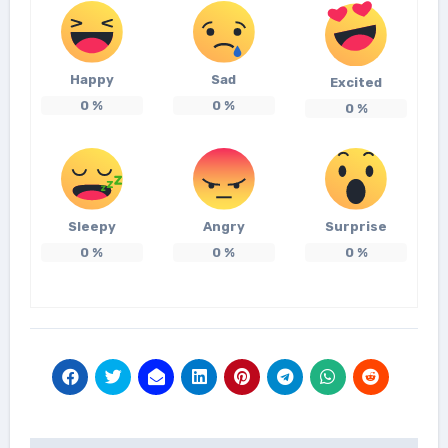
Happy
Sad
Excited
0
%
0
%
0
%
Sleepy
Angry
Surprise
0
%
0
%
0
%