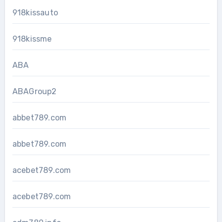
918kissauto
918kissme
ABA
ABAGroup2
abbet789.com
abbet789.com
acebet789.com
acebet789.com