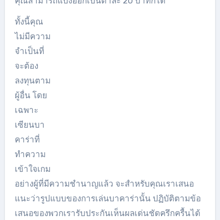
คุณสามารถแบ่งออกเป็นตาละ 20 บาทก็ได้
ทั้งนี้คุณ
ไม่มีความ
จำเป็นที่
จะต้อง
ลงทุนตาม
ผู้อื่น โดย
เฉพาะ
เซียนบา
คาร่าที่
ทำความ
เข้าใจเกม
อย่างผู้ที่มีความชำนาญแล้ว จะสำหรับคุณเราเสนอ
แนะว่ารูปแบบของการเล่นบาคาร่านั้น ปฏิบัติตามข้อ
เสนอของพวกเรารับประกันเห็นผลเด่นชัดครึกครื้นได้