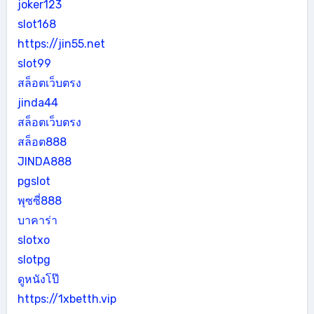
joker123
slot168
https://jin55.net
slot99
สล็อตเว็บตรง
jinda44
สล็อตเว็บตรง
สล็อต888
JINDA888
pgslot
พุซซี่888
บาคาร่า
slotxo
slotpg
ดูหนังโป๊
https://1xbetth.vip