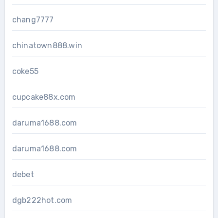
chang7777
chinatown888.win
coke55
cupcake88x.com
daruma1688.com
daruma1688.com
debet
dgb222hot.com