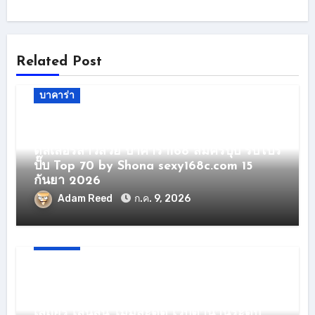
Related Post
บาคาร่า
Sexy168 คู่มือเลือกเว็บไพ่ที่ควรรู้ วันเกิดรับ
500 ระบบเสถียร อัปเดตล่าสุด บาคาร่าสด
ดีลเลอร์สาวสวย บาคาร่า168 สมัครปุ๊บ รับโปร
ปั๊บ Top 70 by Shona sexy168c.com 15
กันยา 2026
Adam Reed
ก.ค. 9, 2026
บาคาร่า
Sexy168vip บาคาร่าออนไลน์ โต๊ะสด ภาพ
ชัด ลุ้นมันทุกวินาที Top 17 by Clarita
Sexyauto168a.com ทุกยอดฝาก 10% ระบบ
เสถียร เล่นลื่น ไม่มีสะดุด เว็บตำนานระดับ