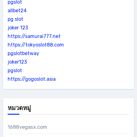
pgslot
allbet24
pg slot
joker 123
https://samurai777.net
https://tokyoslot88.com
pgslotbetway
joker123
pgslot
https://gogoslot.asia
หมวดหมู่
1688vegasx.com