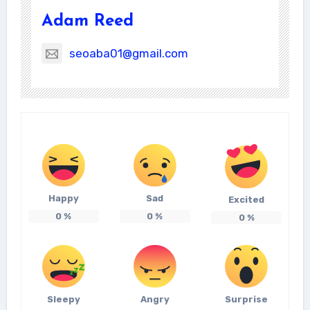
Adam Reed
seoaba01@gmail.com
Happy
Sad
Excited
0
%
0
%
0
%
Sleepy
Angry
Surprise