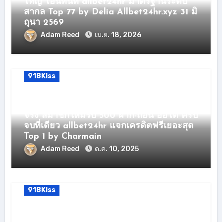
ใหญ่ โอนทันที allbet24hr มาตรฐานระดับ
สากล Top 77 by Delia Allbet24hr.xyz 31 มิ
ถุนา 2569
Adam Reed
เม.ย. 18, 2026
918Kiss
918kiss allbet24hr.fun 4 ตุลาคม 68
allbet24hr ยิงปลาแตกง่าย ปลอดภัย ถอนได้
จริง สมาชิกใหม่รับ 500 ฝาก-ถอน ออโต้ ครบ
จบที่เดียว allbet24hr แจกเครดิตฟรีเยอะสุด
Top 1 by Charmain
Adam Reed
ต.ค. 10, 2025
918Kiss
918kiss 9 August 25 918kiss ยิ่งชวนเพื่อน
เท่าไหร่ ยิ่งรวยเท่านั้น สมาชิกใหม่รับ 500