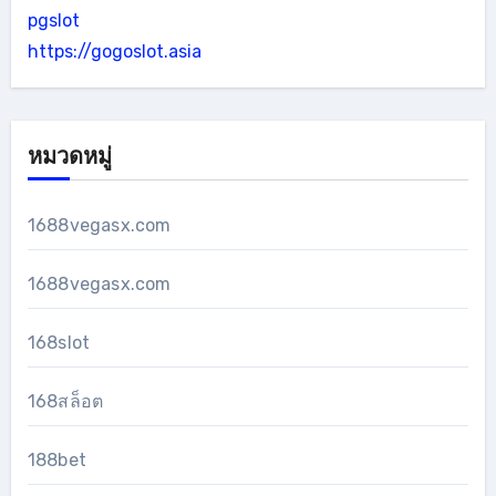
pgslot
https://gogoslot.asia
หมวดหมู่
1688vegasx.com
1688vegasx.com
168slot
168สล็อต
188bet