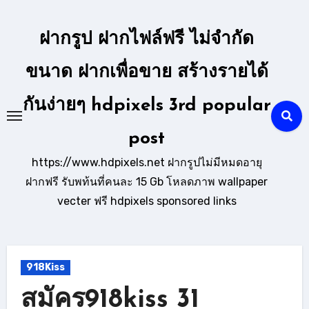
Skip
to
ฝากรูป ฝากไฟล์ฟรี ไม่จำกัด
content
ขนาด ฝากเพื่อขาย สร้างรายได้
กันง่ายๆ hdpixels 3rd popular
post
https://www.hdpixels.net ฝากรูปไม่มีหมดอายุ
ฝากฟรี รับพท้นที่คนละ 15 Gb โหลดภาพ wallpaper
vecter ฟรี hdpixels sponsored links
918Kiss
สมัคร918kiss 31