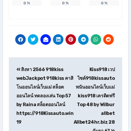
0
%
0
%
0
%
แนะแนว
สิงหา 2566 918kiss
Kiss918 เวป
เรื่อง
webJackpot 918kiss คาสิ
ไซต์918kissauto
โนออนไลน์เว็บแม่ สล็อต
พนันออนไลน์เว็บแม่
ออนไลน์ ทดลองเล่น Top 57
kiss918 เครดิตฟรี
by Raina สล็อตออนไลน์
Top 48 by Wilbur
https://918Kissauto.win
allbet
19
Allbet24hr.biz 28
กันยา 67