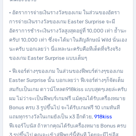
• อัตราการจ่ายเงินรางวัลของเกม ในส่วนของอัตรา
การจ่ายเงินรางวัลของเกม Easter Surprise จะมี
อัตราการชำระเงินรางวัลสูงสุดอยู่ที่ 10,000 เท่า ย้ำนะ
ครับ! 10,000 เท่า ซึ่งจะได้มาในสัญลักษณ์ Wild นั่นเอง
นะครับ บอกเลยว่า นี่แหละนะครับคือทีเด็ดที่จริงจริง
ของเกม Easter Surprise แบบเต็มๆ
• ฟีเจอร์ต่างๆของเกม ในส่วนของฟีพบร์ต่างๆของเกม
Easter Surprise นั้น บอกเลยว่า ฟีเจอร์ต่างๆก็จัดเต็ม
สมกับเป็นเกม ดาวน์โหลด918kiss แบบสุดๆเลยล่ะครับ
ผม ไม่ว่าจะเป็นฟีพบร์เกมฟรี แม้คุณได้รับเครื่องหมาย
Bonus ครบ 3 รูปขึ้นไป จะได้รับเกมฟรี 10 เกมทันที
แถมทุกรางวัลในเกมยังเป็น x3 อีกด้วย,
918kiss
ฟีเจอร์โบนัส ถ้าหากคุณได้รับเครื่องหมาย Bonus ครบ
3 รูปขึ้นไป คุณจะเข้าสู่ฟีพบร์นี้ทันที โดยจะมีไข่อีส