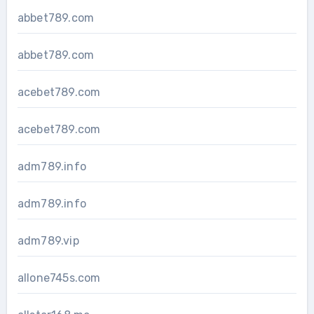
abbet789.com
abbet789.com
acebet789.com
acebet789.com
adm789.info
adm789.info
adm789.vip
allone745s.com