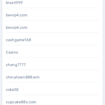
brazil999
bwvip4.com
bwvip4.com
cashgame168
Casino
chang7777
chinatown888.win
coke55
cupcake88x.com