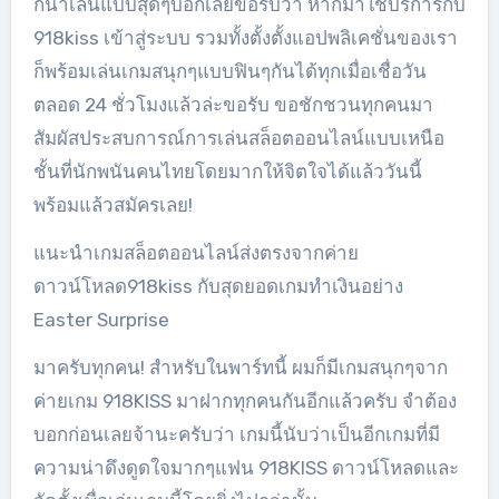
ก็น่าเล่นแบบสุดๆบอกเลยขอรับว่า หากมาใช้บริการกับ
918kiss เข้าสู่ระบบ รวมทั้งตั้งตั้งแอปพลิเคชั่นของเรา
ก็พร้อมเล่นเกมสนุกๆแบบฟินๆกันได้ทุกเมื่อเชื่อวัน
ตลอด 24 ชั่วโมงแล้วล่ะขอรับ ขอชักชวนทุกคนมา
สัมผัสประสบการณ์การเล่นสล็อตออนไลน์แบบเหนือ
ชั้นที่นักพนันคนไทยโดยมากให้จิตใจได้แล้ววันนี้
พร้อมแล้วสมัครเลย!
แนะนำเกมสล็อตออนไลน์ส่งตรงจากค่าย
ดาวน์โหลด918kiss กับสุดยอดเกมทำเงินอย่าง
Easter Surprise
มาครับทุกคน! สำหรับในพาร์ทนี้ ผมก็มีเกมสนุกๆจาก
ค่ายเกม 918KISS มาฝากทุกคนกันอีกแล้วครับ จำต้อง
บอกก่อนเลยจ้านะครับว่า เกมนี้นับว่าเป็นอีกเกมที่มี
ความน่าดึงดูดใจมากๆแฟน 918KISS ดาวน์โหลดและ