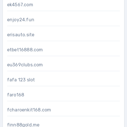
ek4567.com
enjoy24.fun
erisauto.site
etbet16888.com
eu369clubs.com
fafa 123 slot
faro168
fcharoenkit168.com
finn88gold.me