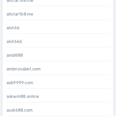
allstar168.me
allstar168.me
alot66
alot666
amb888
ambnovabet.com
asb9999.com
askwin88.online
audi688.com