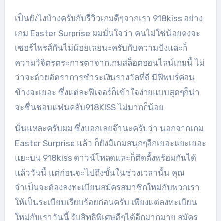
เป็นยังไงบ้างครับกับรีวิวเกมดีๆจากเรา 918kiss อย่าง
เกม Easter Surprise ผมมั่นใจว่า คนไม่ใช่น้อยคงจะ
เซอร์ไพรส์กันไม่น้อยเลยนะครับกับความปังและก็
ความวิจิตรตระการตาจากเกมสล็อตออนไลน์เกมนี้ ไม่
ว่าจะด้วยอัตราการชำระเงินรางวัลที่ดี มีฟีพบร์ค่อน
ข้างจะเยอะ ซึ่งแต่ละฟีเจอร์ก็เข้าใจง่ายแบบสุดๆก็น่า
จะชื่นชอบแฟนคลับ918KISS ไม่มากก็น้อย
นั่นแหละครับผม ซึ่งบอกเลยจ๊านะครับว่า นอกจากเกม
Easter Surprise แล้ว ก็ยังมีเกมสนุกๆอีกเยอะแยะเยอะ
แยะบน 918kiss ดาวน์โหลดและก็ติดตั้งพร้อมกันได้
แล้ววันนี้ แต่ก่อนจะไปถึงขั้นในช่วงเวลานั้น คุณ
จำเป็นจะต้องลงทะเบียนสมัครสมาชิกใหม่กับพวกเรา
ให้เป็นระเบียบเรียบร้อยก่อนครับ เพียงแต่ลงทะเบียน
ใหม่กับเราวันนี้ รับสิทธิพิเศษดีๆได้อีกมากมาย สมัคร