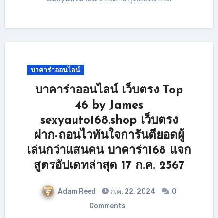
บาคาร่าออนไลน์
บาคาร่าออนไลน์ เว็บตรง Top
46 by James
sexyauto168.shop เว็บตรง
ฝาก-ถอนไวทันใจการันตียอดผู้
เล่นกว่าแสนคน บาคาร่า168 แจก
สูตรอัปเดทล่าสุด 17 ก.ค. 2567
Adam Reed
ก.ค. 22, 2024
0
Comments