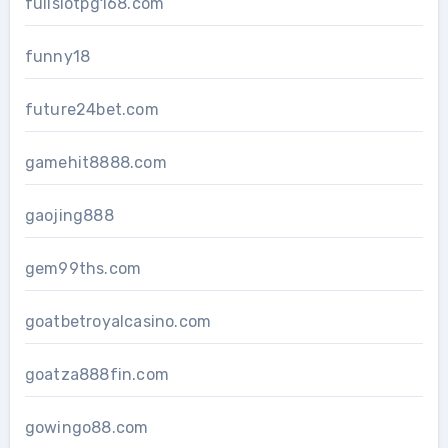
fullslotpg168.com
funny18
future24bet.com
gamehit8888.com
gaojing888
gem99ths.com
goatbetroyalcasino.com
goatza888fin.com
gowingo88.com