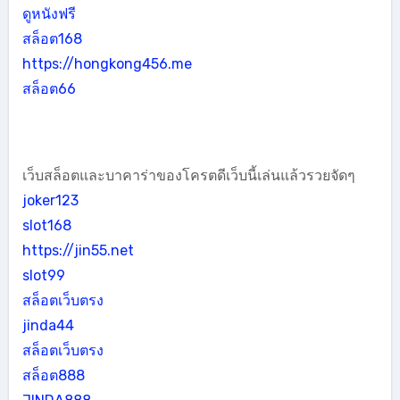
ดูหนังฟรี
สล็อต168
https://hongkong456.me
สล็อต66
เว็บสล็อตและบาคาร่าของโครตดีเว็บนี้เล่นแล้วรวยจัดๆ
joker123
slot168
https://jin55.net
slot99
สล็อตเว็บตรง
jinda44
สล็อตเว็บตรง
สล็อต888