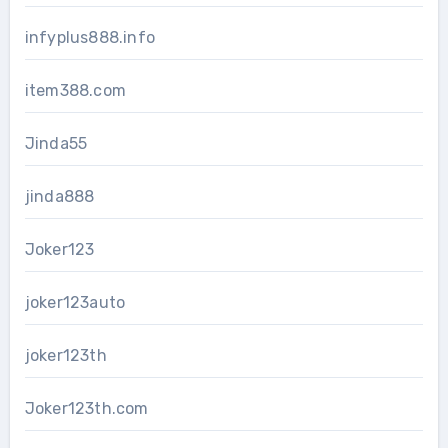
infyplus888.info
item388.com
Jinda55
jinda888
Joker123
joker123auto
joker123th
Joker123th.com