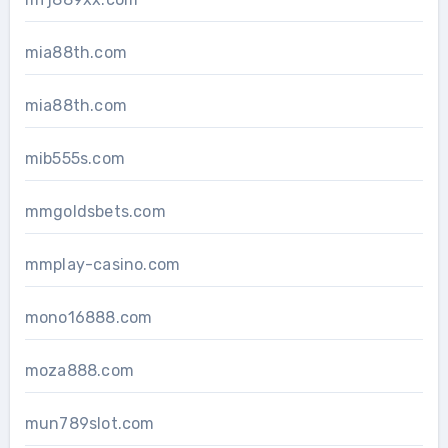
mia88th.com
mia88th.com
mib555s.com
mmgoldsbets.com
mmplay-casino.com
mono16888.com
moza888.com
mun789slot.com