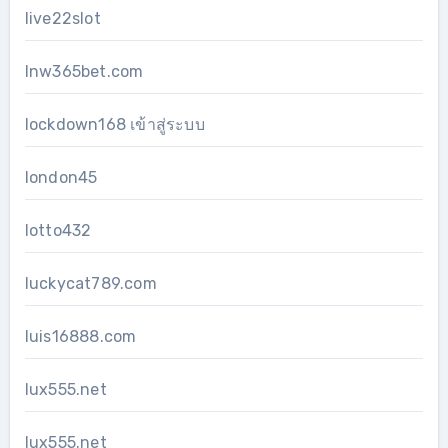
live22slot
lnw365bet.com
lockdown168 เข้าสู่ระบบ
london45
lotto432
luckycat789.com
luis16888.com
lux555.net
lux555.net