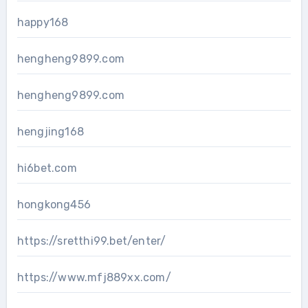
happy168
hengheng9899.com
hengheng9899.com
hengjing168
hi6bet.com
hongkong456
https://sretthi99.bet/enter/
https://www.mfj889xx.com/