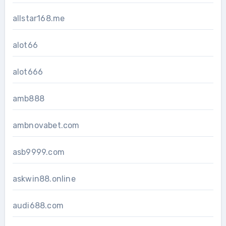
allstar168.me
alot66
alot666
amb888
ambnovabet.com
asb9999.com
askwin88.online
audi688.com