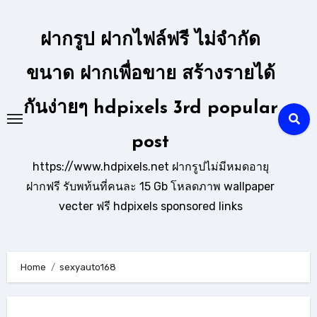
Skip
to
ฝากรูป ฝากไฟล์ฟรี ไม่จำกัด
content
ขนาด ฝากเพื่อขาย สร้างรายได้
กันง่ายๆ hdpixels 3rd popular
post
https://www.hdpixels.net ฝากรูปไม่มีหมดอายุ
ฝากฟรี รับพท้นที่คนละ 15 Gb โหลดภาพ wallpaper
vecter ฟรี hdpixels sponsored links
Home
sexyauto168