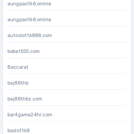
aungpao168.online
aungpao168.online
autoslot16888.com
babet555.com
Baccarat
baj88thb
baj88thbz.com
bar4game24hr.com
baslot168