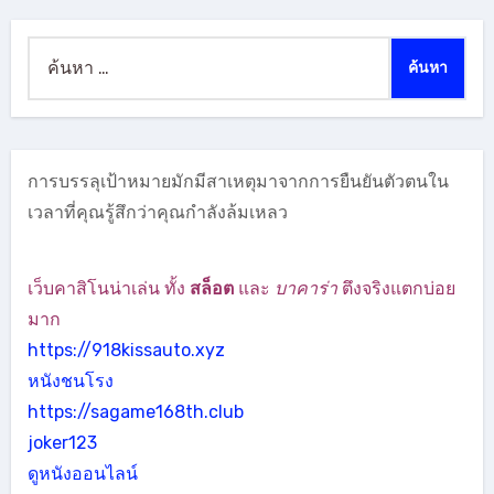
ค้นหา
สำหรับ:
การบรรลุเป้าหมายมักมีสาเหตุมาจากการยืนยันตัวตนใน
เวลาที่คุณรู้สึกว่าคุณกำลังล้มเหลว
เว็บคาสิโนน่าเล่น ทั้ง
สล็อต
และ
บาคาร่า
ตึงจริงแตกบ่อย
มาก
https://918kissauto.xyz
หนังชนโรง
https://sagame168th.club
joker123
ดูหนังออนไลน์