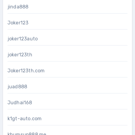
jinda888
Joker123
joker123auto
joker123th
Joker123th.com
juad888
Judhai168
k1gt-auto.com
khumsup888.me