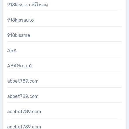
918kiss ดาวน์โหลด
918kissauto
918kissme
ABA
ABAGroup2
abbet789.com
abbet789.com
acebet789.com
acebet789.com