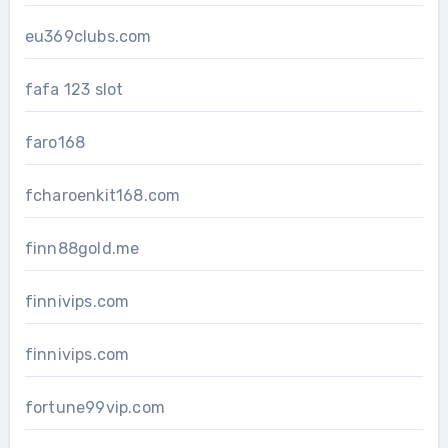
eu369clubs.com
fafa 123 slot
faro168
fcharoenkit168.com
finn88gold.me
finnivips.com
finnivips.com
fortune99vip.com