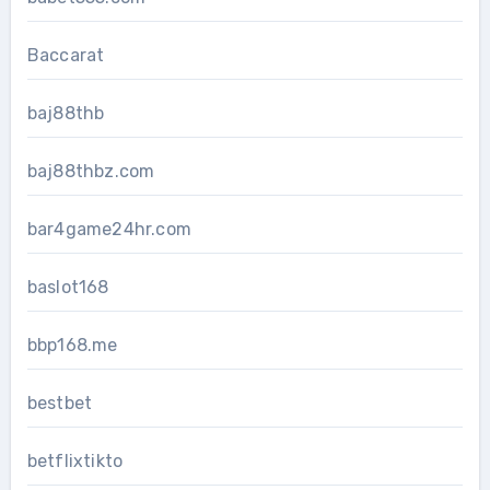
Baccarat
baj88thb
baj88thbz.com
bar4game24hr.com
baslot168
bbp168.me
bestbet
betflixtikto