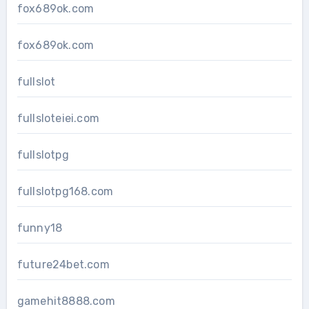
fox689ok.com
fox689ok.com
fullslot
fullsloteiei.com
fullslotpg
fullslotpg168.com
funny18
future24bet.com
gamehit8888.com