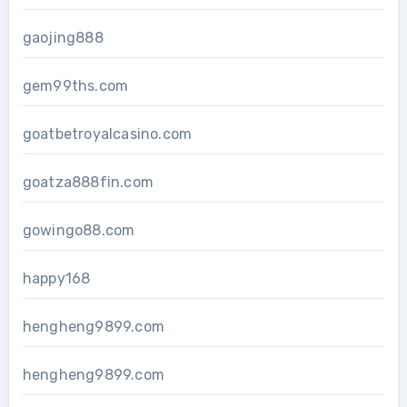
gaojing888
gem99ths.com
goatbetroyalcasino.com
goatza888fin.com
gowingo88.com
happy168
hengheng9899.com
hengheng9899.com