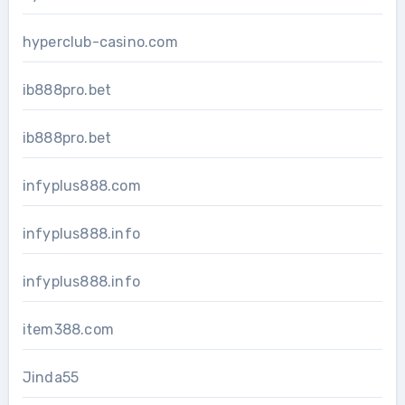
hyperclub-casino.com
ib888pro.bet
ib888pro.bet
infyplus888.com
infyplus888.info
infyplus888.info
item388.com
Jinda55