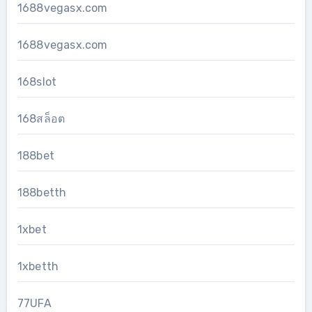
1688vegasx.com
1688vegasx.com
168slot
168สล็อต
188bet
188betth
1xbet
1xbetth
77UFA