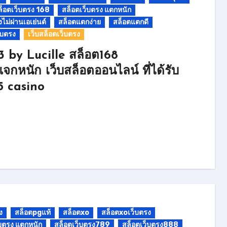
ล็อตเว็บตรง 168
สล็อตเว็บตรง แตกหนัก
ไม่ผ่านเอเย่นต์
สล็อตแตกง่าย
สล็อตแตกดี
็บตรง
เว็บสล็อตเว็บตรง
93 by Lucille สล็อต168
จกหนัก เว็บสล็อตออนไลน์ ที่ได้รับ
5 casino
ง
สล็อตpgแท้
สล็อตxo
สล็อตxoเว็บตรง
็บตรง แตกหนัก
สล็อตเว็บตรง789
สล็อตเว็บตรง888