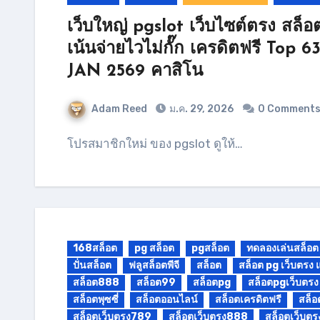
เว็บใหญ่ pgslot เว็บไซต์ตรง สล็
เน้นจ่ายไวไม่กั๊ก เครดิตฟรี Top
JAN 2569 คาสิโน
Adam Reed
ม.ค. 29, 2026
0 Comment
โปรสมาชิกใหม่ ของ pgslot ดูให้…
168สล็อต
pg สล็อต
pgสล็อต
ทดลองเล่นสล็อต
ปั่นสล็อต
ฟลูสล็อตพีจี
สล็อต
สล็อต pg เว็บตรง
สล็อต888
สล็อต99
สล็อตpg
สล็อตpgเว็บตรง
สล็อตพุซซี่
สล็อตออนไลน์
สล็อตเครดิตฟรี
สล็อ
สล็อตเว็บตรง789
สล็อตเว็บตรง888
สล็อตเว็บตรง