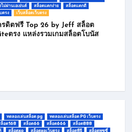
ไม่ผ่านเอเย่นต์
สล็อตแตกง่าย
สล็อตแตกดี
็บตรง
เว็บสล็อตเว็บตรง
ครดิตฟรี Top 26 by Jeff สล็อต
iteตรง แหล่งรวมเกมสล็อตโบนัส
ทดลองเล่นสล็อต pg
ทดลองเล่นสล็อต PG เว็บตรง
สล็อต168
สล็อต66
สล็อต666
สล็อต888
้
สล็อตxo
สล็อตxoเว็บตรง
สล็อตพีจี
สล็อตพุซซี่