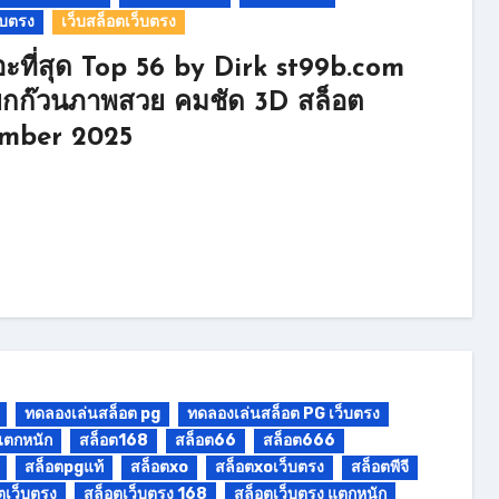
็บตรง
เว็บสล็อตเว็บตรง
อะที่สุด Top 56 by Dirk st99b.com
ยยกก๊วนภาพสวย คมชัด 3D สล็อต
ember 2025
ทดลองเล่นสล็อต pg
ทดลองเล่นสล็อต PG เว็บตรง
 แตกหนัก
สล็อต168
สล็อต66
สล็อต666
สล็อตpgแท้
สล็อตxo
สล็อตxoเว็บตรง
สล็อตพีจี
ตเว็บตรง
สล็อตเว็บตรง 168
สล็อตเว็บตรง แตกหนัก