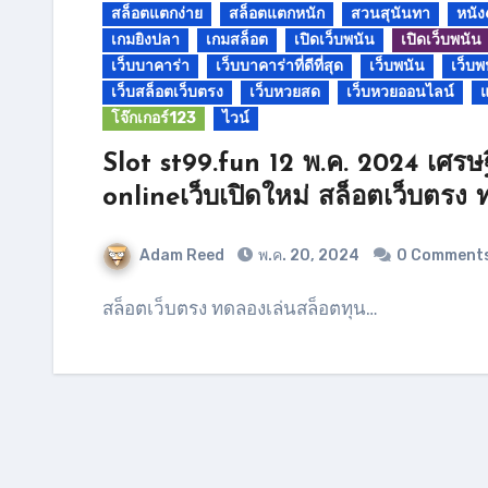
สล็อตแตกง่าย
สล็อตแตกหนัก
สวนสุนันทา
หนั
เกมยิงปลา
เกมสล็อต
เปิดเว็บพนัน
เปิดเว็บพนัน
เว็บบาคาร่า
เว็บบาคาร่าที่ดีที่สุด
เว็บพนัน
เว็บ
เว็บสล็อตเว็บตรง
เว็บหวยสด
เว็บหวยออนไลน์
โจ๊กเกอร์123
ไวน์
Slot st99.fun 12 พ.ค. 2024 เศรษ
onlineเว็บเปิดใหม่ สล็อตเว็บตรง
Adam Reed
พ.ค. 20, 2024
0 Comment
สล็อตเว็บตรง ทดลองเล่นสล็อตทุน…