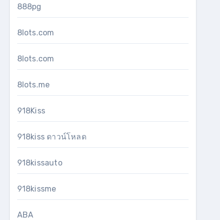
888pg
8lots.com
8lots.com
8lots.me
918Kiss
918kiss ดาวน์โหลด
918kissauto
918kissme
ABA