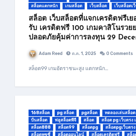
สล็อตแตกหนัก
เกมสล็อต
เว็บสล็อต
เว็บสล็อตเว
สล็อต เว็บสล็อตที่แจกเครดิตฟรีเย
รับ เครดิตฟรี 100 เกมคาสิโนรว
ปลอดภัยคุ้มค่าการลงทุน 29 Dec
Adam Reed
ต.ค. 1, 2025
0 Comments
สล็อต99 เกมอัตราชนะสูง แตกหนัก…
168สล็อต
pg สล็อต
pgสล็อต
ทดลองเล่นสล็อต
ปั่นสล็อต
ฟลูสล็อตพีจี
สล็อต
สล็อต pg เว็บตรง
สล็อต888
สล็อต99
สล็อตpg
สล็อตpgเว็บตรง
สล็อตพุซซี่
สล็อตออนไลน์
สล็อตเครดิตฟรี
สล็อ