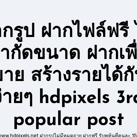
กรูป ฝากไฟล์ฟรี 
ำกัดขนาด ฝากเพื
าย สร้างรายได้ก
ง่ายๆ hdpixels 3r
popular post
www.hdpixels.net ฝากรูปไม่มีหมดอายุ ฝากฟรี รับพท้นที่คนละ 1