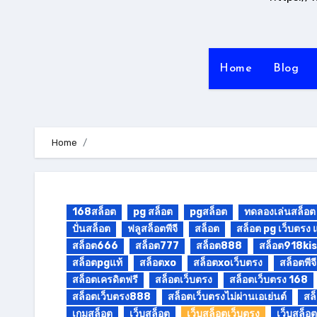
Home
Blog
Home
168สล็อต
pg สล็อต
pgสล็อต
ทดลองเล่นสล็อต
ปั่นสล็อต
ฟลูสล็อตพีจี
สล็อต
สล็อต pg เว็บตรง
สล็อต666
สล็อต777
สล็อต888
สล็อต918ki
สล็อตpgแท้
สล็อตxo
สล็อตxoเว็บตรง
สล็อตพีจี
สล็อตเครดิตฟรี
สล็อตเว็บตรง
สล็อตเว็บตรง 168
สล็อตเว็บตรง888
สล็อตเว็บตรงไม่ผ่านเอเย่นต์
สล
เกมสล็อต
เว็บสล็อต
เว็บสล็อตเว็บตรง
เว็บสล็อ