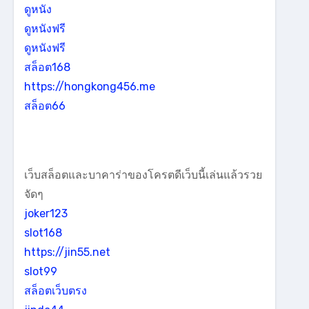
ดูหนัง
ดูหนังฟรี
ดูหนังฟรี
สล็อต168
https://hongkong456.me
สล็อต66
เว็บสล็อตและบาคาร่าของโครตดีเว็บนี้เล่นแล้วรวย
จัดๆ
joker123
slot168
https://jin55.net
slot99
สล็อตเว็บตรง