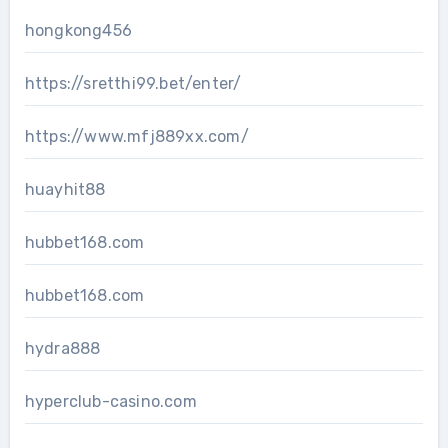
hongkong456
https://sretthi99.bet/enter/
https://www.mfj889xx.com/
huayhit88
hubbet168.com
hubbet168.com
hydra888
hyperclub-casino.com