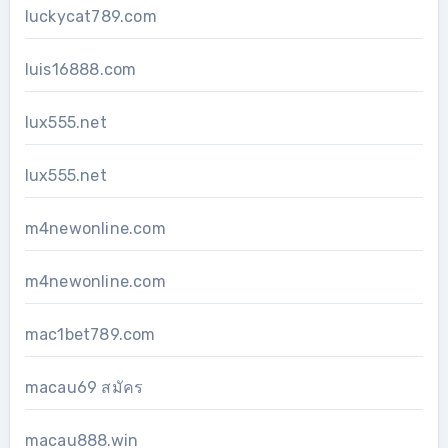
luckycat789.com
luis16888.com
lux555.net
lux555.net
m4newonline.com
m4newonline.com
mac1bet789.com
macau69 สมัคร
macau888.win