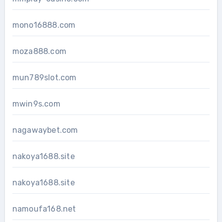
mono16888.com
moza888.com
mun789slot.com
mwin9s.com
nagawaybet.com
nakoya1688.site
nakoya1688.site
namoufa168.net