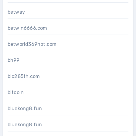
betway
betwin6666.com
betworld369hot.com
bh99
bio285th.com
bitcoin
bluekong8.fun
bluekong8.fun