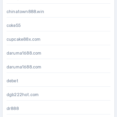
chinatown888.win
coke55
cupcake88x.com
daruma1688.com
daruma1688.com
debet
dgb222hot.com
dr888