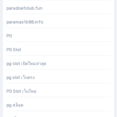
paradise1club.fun
paramax1688.info
PG
PG Slot
pg slot เปิดใหม่ล่าสุด
pg slot เว็บตรง
PG Slot เว็บใหม่
pg สล็อต