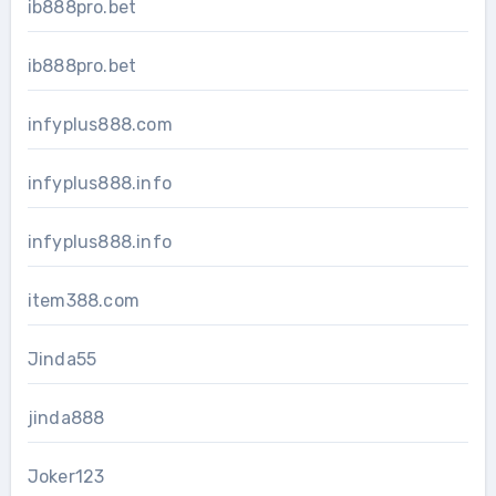
ib888pro.bet
ib888pro.bet
infyplus888.com
infyplus888.info
infyplus888.info
item388.com
Jinda55
jinda888
Joker123