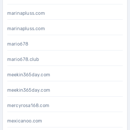
marinapluss.com
marinapluss.com
mario678
mario678.club
meekin365day.com
meekin365day.com
mercyrosa168.com
mexicanoo.com