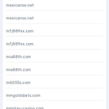
mexicanoo.net
mexicanoo.net
mfj889xx.com
mfj889xx.com
mia88th.com
mia88th.com
mib555s.com
mmgoldsbets.com
mmplay-casino.com