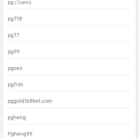
pg เว็บตรง
pg718
pg77
pg99
pgceo
pgfish
pggold168bet.com
pgheng
Pgheng99