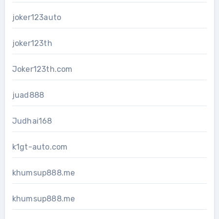
joker123auto
joker123th
Joker123th.com
juad888
Judhai168
k1gt-auto.com
khumsup888.me
khumsup888.me