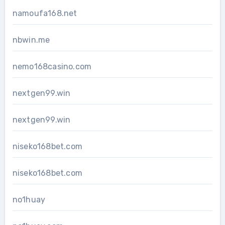
namoufa168.net
nbwin.me
nemo168casino.com
nextgen99.win
nextgen99.win
niseko168bet.com
niseko168bet.com
no1huay