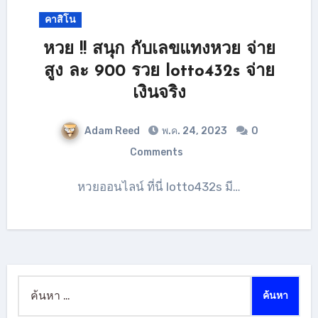
คาสิโน
หวย !! สนุก กับเลขแทงหวย จ่าย
สูง ละ 900 รวย lotto432s จ่าย
เงินจริง
Adam Reed
พ.ค. 24, 2023
0
Comments
หวยออนไลน์ ที่นี่ lotto432s มี…
ค้นหา
สำหรับ: