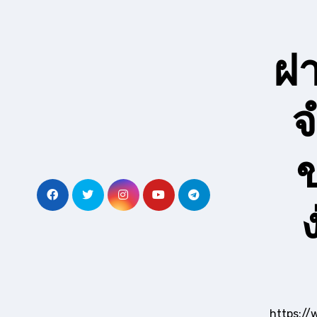
Skip
to
content
ฝา
จ
ข
https://