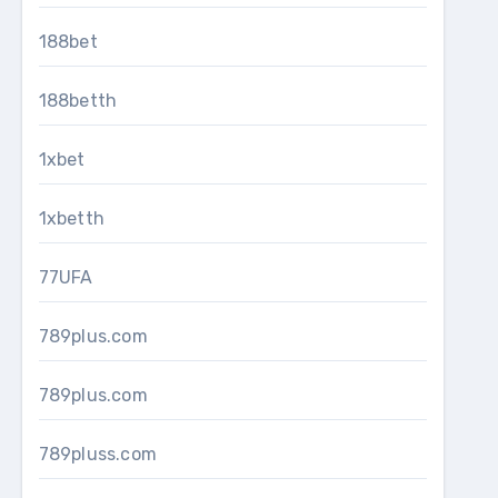
188bet
188betth
1xbet
1xbetth
77UFA
789plus.com
789plus.com
789pluss.com