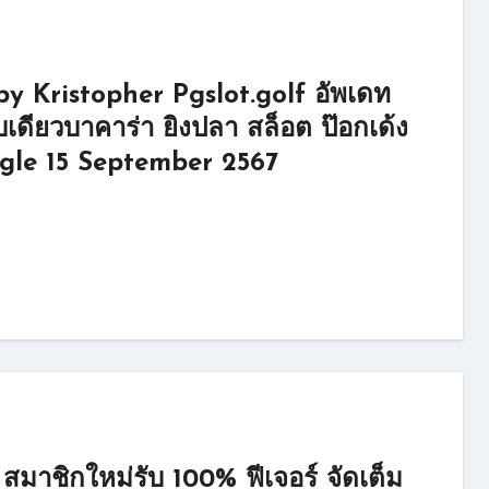
 by Kristopher Pgslot.golf อัพเดท
เดียวบาคาร่า ยิงปลา สล็อต ป๊อกเด้ง
ogle 15 September 2567
 สมาชิกใหม่รับ 100% ฟีเจอร์ จัดเต็ม