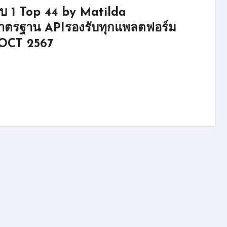
ับ 1 Top 44 by Matilda
มาตรฐาน APIรองรับทุกแพลตฟอร์ม
 OCT 2567