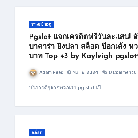
ทางเข้าpg
Pgslot แจกเครดิตฟรีวันละแสน! อ
บาคาร่า ยิงปลา สล็อต ป๊อกเด้ง หว
บาท Top 43 by Kayleigh pgslot
Adam Reed
พ.ย. 6, 2024
0 Comments
บริการดีๆจากพวกเรา pg slot เปิ…
สล็อต