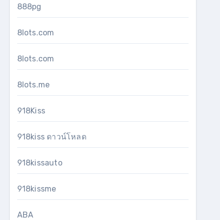
888pg
8lots.com
8lots.com
8lots.me
918Kiss
918kiss ดาวน์โหลด
918kissauto
918kissme
ABA