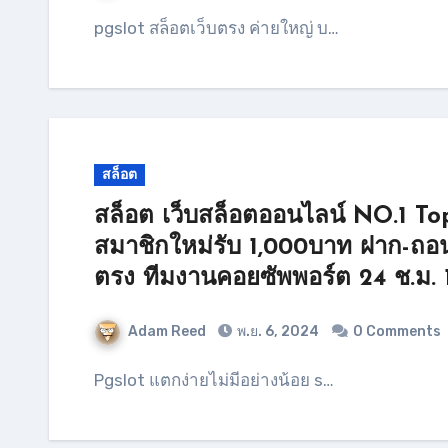
pgslot สล็อตเว็บตรง ค่ายใหญ่ บ…
สล็อต
สล็อต เว็บสล็อตออนไลน์ NO.1 To
สมาชิกใหม่รับ 1,000บาท ฝาก-ถอน 
ตรง ทีมงานคอยซัพพอร์ต 24 ช.ม. 
Adam Reed
พ.ย. 6, 2024
0 Comments
Pgslot แตกง่ายไม่มีอย่างน้อย s…