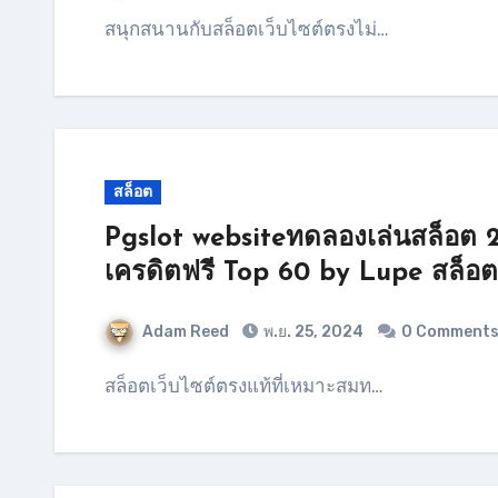
สนุกสนานกับสล็อตเว็บไซต์ตรงไม่…
สล็อต
Pgslot websiteทดลองเล่นสล็อต 2
เครดิตฟรี Top 60 by Lupe สล็
Adam Reed
พ.ย. 25, 2024
0 Comment
สล็อตเว็บไซต์ตรงแท้ที่เหมาะสมท…