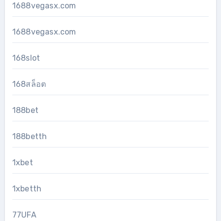
1688vegasx.com
1688vegasx.com
168slot
168สล็อต
188bet
188betth
1xbet
1xbetth
77UFA