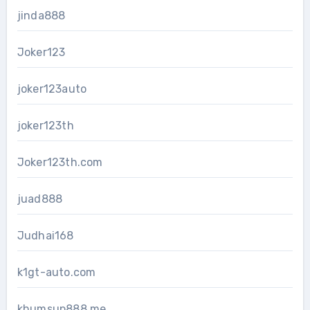
jinda888
Joker123
joker123auto
joker123th
Joker123th.com
juad888
Judhai168
k1gt-auto.com
khumsup888.me