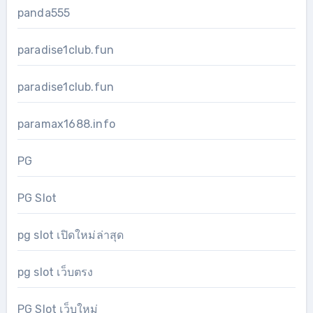
panda555
paradise1club.fun
paradise1club.fun
paramax1688.info
PG
PG Slot
pg slot เปิดใหม่ล่าสุด
pg slot เว็บตรง
PG Slot เว็บใหม่