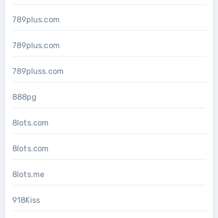
789plus.com
789plus.com
789pluss.com
888pg
8lots.com
8lots.com
8lots.me
918Kiss