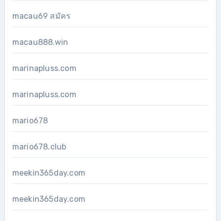
macau69 สมัคร
macau888.win
marinapluss.com
marinapluss.com
mario678
mario678.club
meekin365day.com
meekin365day.com