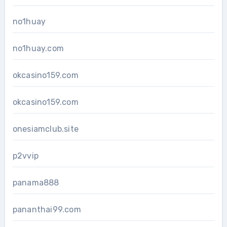
no1huay
no1huay.com
okcasino159.com
okcasino159.com
onesiamclub.site
p2vvip
panama888
pananthai99.com