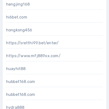
hengjing168
hi6bet.com
hongkong456
https://sretthi99.bet/enter/
https://www.mfj889xx.com/
huayhit88
hubbet168.com
hubbet168.com
hydra888