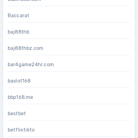
Baccarat
baj88thb
baj88thbz.com
bar4game24hr.com
baslot168
bbp168.me
bestbet
betflixtikto