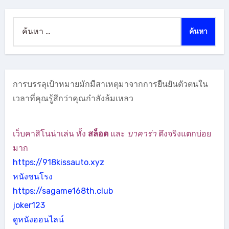
ค้นหา
สำหรับ:
การบรรลุเป้าหมายมักมีสาเหตุมาจากการยืนยันตัวตนใน
เวลาที่คุณรู้สึกว่าคุณกำลังล้มเหลว
เว็บคาสิโนน่าเล่น ทั้ง
สล็อต
และ
บาคาร่า
ตึงจริงแตกบ่อย
มาก
https://918kissauto.xyz
หนังชนโรง
https://sagame168th.club
joker123
ดูหนังออนไลน์