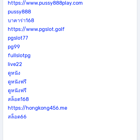
https://www.pussy888play.com
pussy888
บาคาร่า168
https://www.pgslot.golf
pgslot77
pg99
fullslotpg
live22
ดูหนัง
ดูหนังฟรี
ดูหนังฟรี
สล็อต168
https://hongkong456.me
สล็อต66