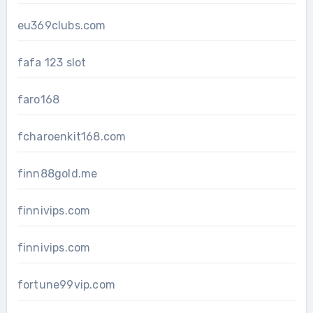
eu369clubs.com
fafa 123 slot
faro168
fcharoenkit168.com
finn88gold.me
finnivips.com
finnivips.com
fortune99vip.com