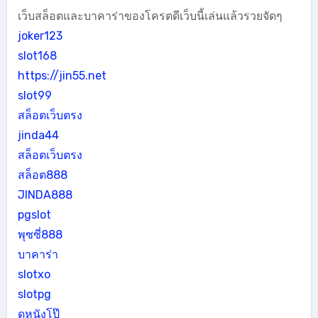
เว็บสล็อตและบาคาร่าของโครตดีเว็บนี้เล่นแล้วรวยจัดๆ
joker123
slot168
https://jin55.net
slot99
สล็อตเว็บตรง
jinda44
สล็อตเว็บตรง
สล็อต888
JINDA888
pgslot
พุซซี่888
บาคาร่า
slotxo
slotpg
ดูหนังโป๊