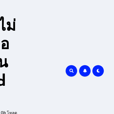
ไม่
่อ
ัน
d
5 Gb โหลด