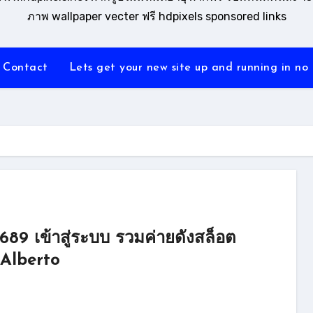
ภาพ wallpaper vecter ฟรี hdpixels sponsored links
Contact
Lets get your new site up and running in no 
89 เข้าสู่ระบบ รวมค่ายดังสล็อต
 Alberto
s