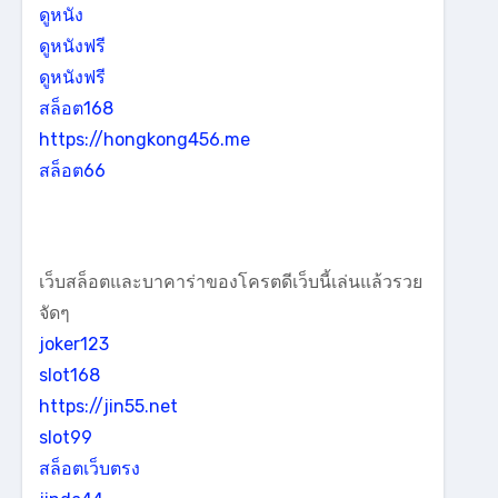
ดูหนัง
ดูหนังฟรี
ดูหนังฟรี
สล็อต168
https://hongkong456.me
สล็อต66
เว็บสล็อตและบาคาร่าของโครตดีเว็บนี้เล่นแล้วรวย
จัดๆ
joker123
slot168
https://jin55.net
slot99
สล็อตเว็บตรง