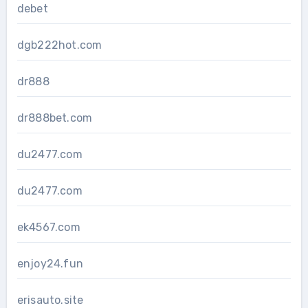
debet
dgb222hot.com
dr888
dr888bet.com
du2477.com
du2477.com
ek4567.com
enjoy24.fun
erisauto.site