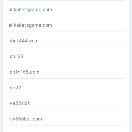
lalikabetsgame.com
lalikabetsgame.com
lcbet444.com
lion123
lionth168.com
live22
live22slot
lnw365bet.com