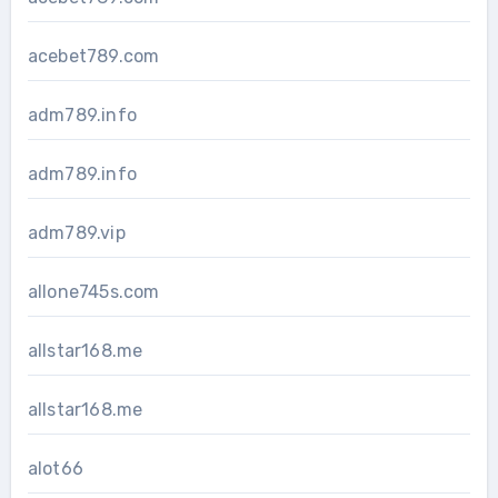
acebet789.com
adm789.info
adm789.info
adm789.vip
allone745s.com
allstar168.me
allstar168.me
alot66