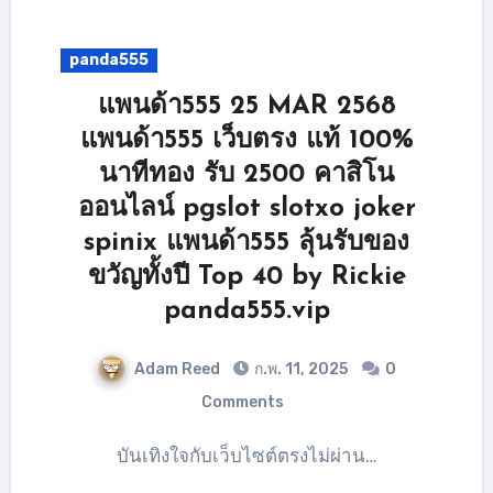
panda555
แพนด้า555 25 MAR 2568
แพนด้า555 เว็บตรง แท้ 100%
นาทีทอง รับ 2500 คาสิโน
ออนไลน์ pgslot slotxo joker
spinix แพนด้า555 ลุ้นรับของ
ขวัญทั้งปี Top 40 by Rickie
panda555.vip
Adam Reed
ก.พ. 11, 2025
0
Comments
บันเทิงใจกับเว็บไซต์ตรงไม่ผ่าน…