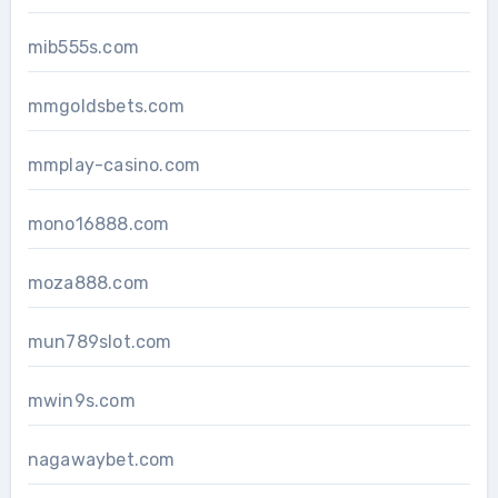
mib555s.com
mmgoldsbets.com
mmplay-casino.com
mono16888.com
moza888.com
mun789slot.com
mwin9s.com
nagawaybet.com