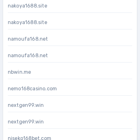
nakoya1688.site
nakoya1688.site
namoufa168.net
namoufa168.net
nbwin.me
nemo168casino.com
nextgen99.win
nextgen99.win
niseko168bet.com