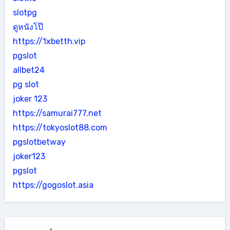
slotpg
ดูหนังโป๊
https://1xbetth.vip
pgslot
allbet24
pg slot
joker 123
https://samurai777.net
https://tokyoslot88.com
pgslotbetway
joker123
pgslot
https://gogoslot.asia