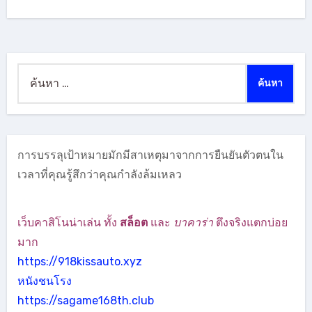
ค้นหา
สำหรับ:
การบรรลุเป้าหมายมักมีสาเหตุมาจากการยืนยันตัวตนใน
เวลาที่คุณรู้สึกว่าคุณกำลังล้มเหลว
เว็บคาสิโนน่าเล่น ทั้ง
สล็อต
และ
บาคาร่า
ตึงจริงแตกบ่อย
มาก
https://918kissauto.xyz
หนังชนโรง
https://sagame168th.club