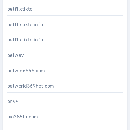
betflixtikto
betflixtikto.info
betflixtikto.info
betway
betwin6666.com
betworld369hot.com
bh99
bio285th.com