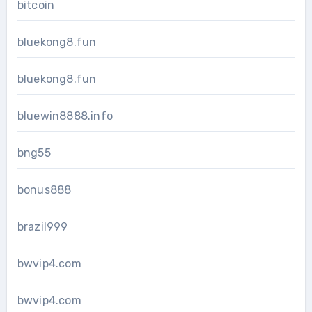
bitcoin
bluekong8.fun
bluekong8.fun
bluewin8888.info
bng55
bonus888
brazil999
bwvip4.com
bwvip4.com