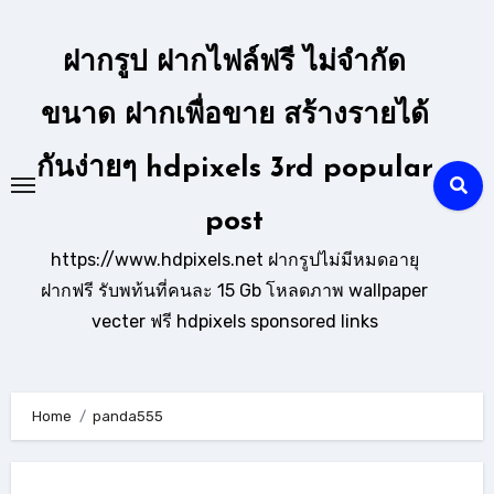
Skip
to
ฝากรูป ฝากไฟล์ฟรี ไม่จำกัด
content
ขนาด ฝากเพื่อขาย สร้างรายได้
กันง่ายๆ hdpixels 3rd popular
post
https://www.hdpixels.net ฝากรูปไม่มีหมดอายุ
ฝากฟรี รับพท้นที่คนละ 15 Gb โหลดภาพ wallpaper
vecter ฟรี hdpixels sponsored links
Home
panda555