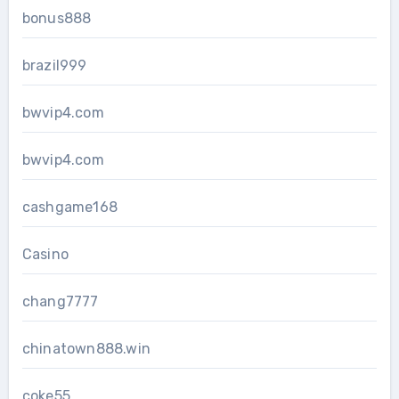
bonus888
brazil999
bwvip4.com
bwvip4.com
cashgame168
Casino
chang7777
chinatown888.win
coke55