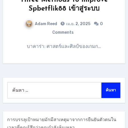
Spbetflik88 เข้าสู่ระบบ
Adam Reed
เม.ย. 2, 2025
0
Comments
บาคาร่า: ศาสตร์และศิลป์ของเกมก…
ค้นหา
สำหรับ:
การบรรลุเป้าหมายมักมีสาเหตุมาจากการยืนยันตัวตนใน
เวลาที่คุณรู้สึกว่าคุณกำลังล้มเหลว