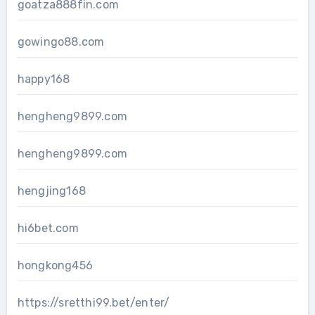
goatza888fin.com
gowingo88.com
happy168
hengheng9899.com
hengheng9899.com
hengjing168
hi6bet.com
hongkong456
https://sretthi99.bet/enter/