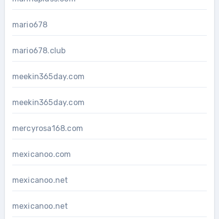
mario678
mario678.club
meekin365day.com
meekin365day.com
mercyrosa168.com
mexicanoo.com
mexicanoo.net
mexicanoo.net