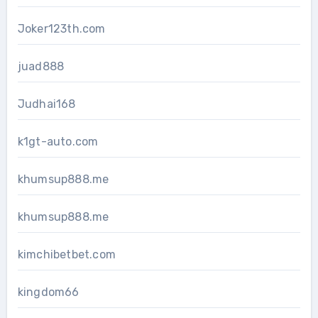
Joker123th.com
juad888
Judhai168
k1gt-auto.com
khumsup888.me
khumsup888.me
kimchibetbet.com
kingdom66