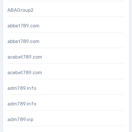
ABAGroup2
abbet789.com
abbet789.com
acebet789.com
acebet789.com
adm789.info
adm789.info
adm789.vip