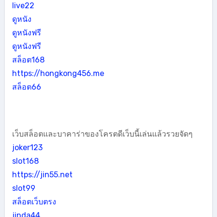
live22
ดูหนัง
ดูหนังฟรี
ดูหนังฟรี
สล็อต168
https://hongkong456.me
สล็อต66
เว็บสล็อตและบาคาร่าของโครตดีเว็บนี้เล่นแล้วรวยจัดๆ
joker123
slot168
https://jin55.net
slot99
สล็อตเว็บตรง
jinda44