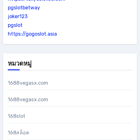
pgslotbetway
joker123
pgslot
https://gogoslot.asia
หมวดหมู่
1688vegasx.com
1688vegasx.com
168slot
168สล็อต