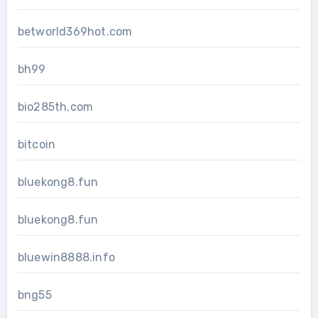
betworld369hot.com
bh99
bio285th.com
bitcoin
bluekong8.fun
bluekong8.fun
bluewin8888.info
bng55