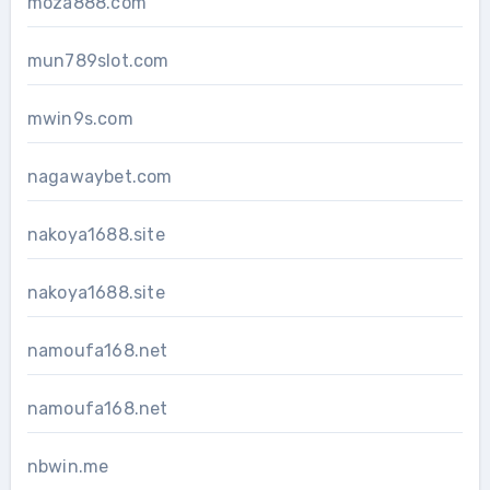
moza888.com
mun789slot.com
mwin9s.com
nagawaybet.com
nakoya1688.site
nakoya1688.site
namoufa168.net
namoufa168.net
nbwin.me