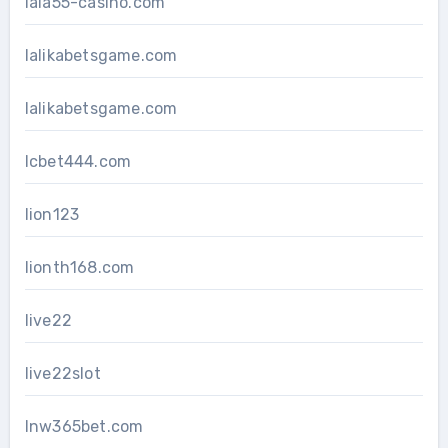
lala55-casino.com
lalikabetsgame.com
lalikabetsgame.com
lcbet444.com
lion123
lionth168.com
live22
live22slot
lnw365bet.com