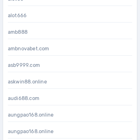
alot666
amb888
ambnovabet.com
asb9999.com
askwin88.online
audi688.com
aungpao168.online
aungpao168.online