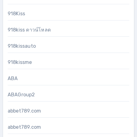
918Kiss
918kiss ดาวน์โหลด
918kissauto
918kissme
ABA
ABAGroup2
abbet789.com
abbet789.com