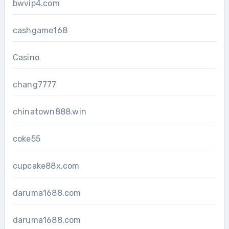
bwvip4.com
cashgame168
Casino
chang7777
chinatown888.win
coke55
cupcake88x.com
daruma1688.com
daruma1688.com