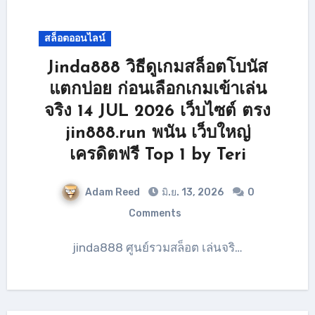
สล็อตออนไลน์
Jinda888 วิธีดูเกมสล็อตโบนัส
แตกบ่อย ก่อนเลือกเกมเข้าเล่น
จริง 14 JUL 2026 เว็บไซต์ ตรง
jin888.run พนัน เว็บใหญ่
เครดิตฟรี Top 1 by Teri
Adam Reed
มิ.ย. 13, 2026
0
Comments
jinda888 ศูนย์รวมสล็อต เล่นจริ…