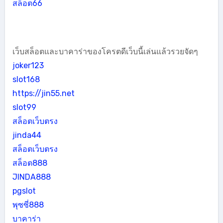
สล็อต66
เว็บสล็อตและบาคาร่าของโครตดีเว็บนี้เล่นแล้วรวยจัดๆ
joker123
slot168
https://jin55.net
slot99
สล็อตเว็บตรง
jinda44
สล็อตเว็บตรง
สล็อต888
JINDA888
pgslot
พุซซี่888
บาคาร่า