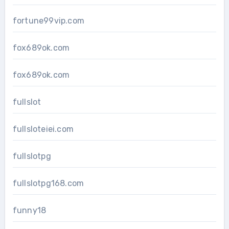
fortune99vip.com
fox689ok.com
fox689ok.com
fullslot
fullsloteiei.com
fullslotpg
fullslotpg168.com
funny18