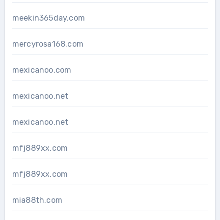
meekin365day.com
mercyrosa168.com
mexicanoo.com
mexicanoo.net
mexicanoo.net
mfj889xx.com
mfj889xx.com
mia88th.com