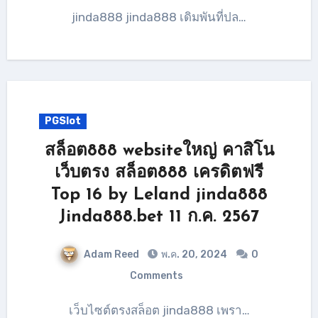
jinda888 jinda888 เดิมพันที่ปล…
PGSlot
สล็อต888 websiteใหญ่ คาสิโน
เว็บตรง สล็อต888 เครดิตฟรี
Top 16 by Leland jinda888
Jinda888.bet 11 ก.ค. 2567
Adam Reed
พ.ค. 20, 2024
0
Comments
เว็บไซต์ตรงสล็อต jinda888 เพรา…