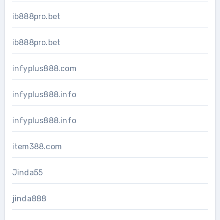
ib888pro.bet
ib888pro.bet
infyplus888.com
infyplus888.info
infyplus888.info
item388.com
Jinda55
jinda888