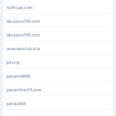
no1huay.com
okcasino159.com
okcasino159.com
onesiamclub.site
p2vvip
panama888
pananthai99.com
panda555