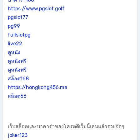
https://www.pgslot.golf
pgslot77
pg99
fullslotpg
live22
ดูหนัง
ดูหนังฟรี
ดูหนังฟรี
สล็อต168
https://hongkong456.me
สล็อต66
เว็บสล็อตและบาคาร่าของโครตดีเว็บนี้เล่นแล้วรวยจัดๆ
joker123