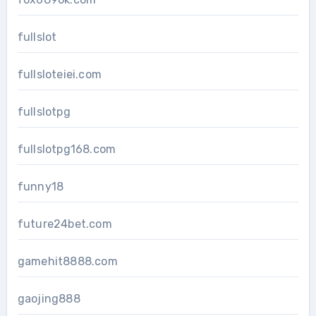
fullslot
fullsloteiei.com
fullslotpg
fullslotpg168.com
funny18
future24bet.com
gamehit8888.com
gaojing888