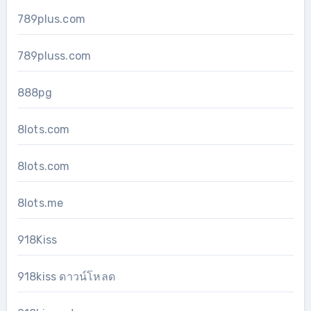
789plus.com
789pluss.com
888pg
8lots.com
8lots.com
8lots.me
918Kiss
918kiss ดาวน์โหลด