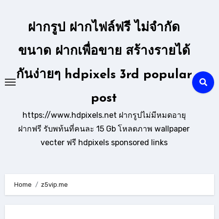
Skip
to
ฝากรูป ฝากไฟล์ฟรี ไม่จำกัด
content
ขนาด ฝากเพื่อขาย สร้างรายได้
กันง่ายๆ hdpixels 3rd popular
post
https://www.hdpixels.net ฝากรูปไม่มีหมดอายุ
ฝากฟรี รับพท้นที่คนละ 15 Gb โหลดภาพ wallpaper
vecter ฟรี hdpixels sponsored links
Home
z5vip.me