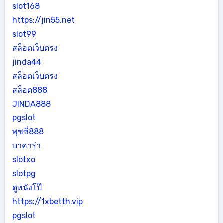
slot168
https://jin55.net
slot99
สล็อตเว็บตรง
jinda44
สล็อตเว็บตรง
สล็อต888
JINDA888
pgslot
พุซซี่888
บาคาร่า
slotxo
slotpg
ดูหนังโป๊
https://1xbetth.vip
pgslot