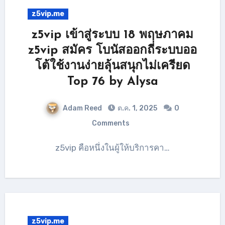
z5vip.me
z5vip เข้าสู่ระบบ 18 พฤษภาคม
z5vip สมัคร โบนัสออกถี่ระบบออ
โต้ใช้งานง่ายลุ้นสนุกไม่เครียด
Top 76 by Alysa
Adam Reed
ต.ค. 1, 2025
0
Comments
z5vip คือหนึ่งในผู้ให้บริการคา…
z5vip.me