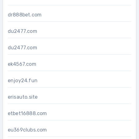
dr888bet.com
du2477.com
du2477.com
ek4567.com
enjoy24.fun
erisauto.site
etbet16888.com
eu369clubs.com