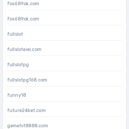
fox689ok.com
fox689ok.com
fullslot
fullsloteiei.com
fullslotpg
fullslotpg168.com
funny18
future24bet.com
gamehit8888.com