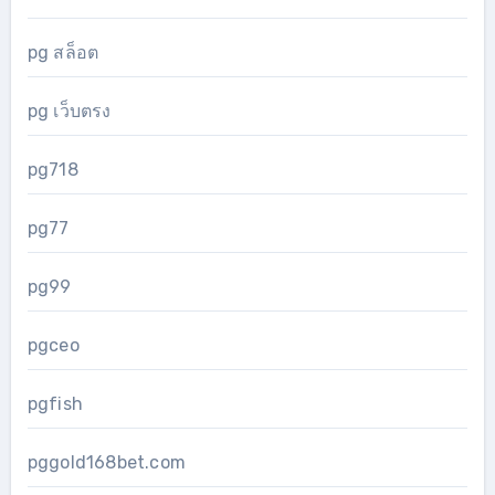
pg สล็อต
pg เว็บตรง
pg718
pg77
pg99
pgceo
pgfish
pggold168bet.com