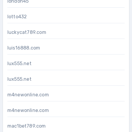
london45
lotto432
luckycat789.com
luis16888.com
lux555.net
lux555.net
m4newonline.com
m4newonline.com
mac1bet789.com