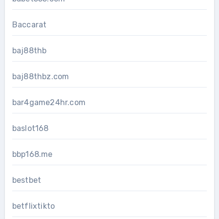
Baccarat
baj88thb
baj88thbz.com
bar4game24hr.com
baslot168
bbp168.me
bestbet
betflixtikto