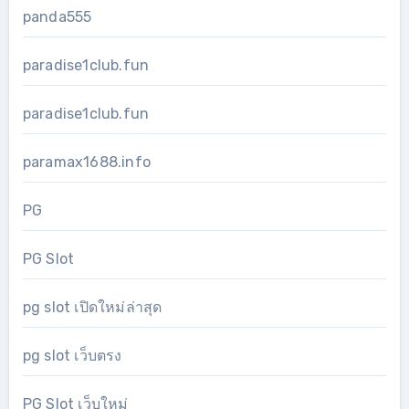
panda555
paradise1club.fun
paradise1club.fun
paramax1688.info
PG
PG Slot
pg slot เปิดใหม่ล่าสุด
pg slot เว็บตรง
PG Slot เว็บใหม่