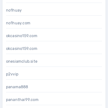
no1huay
no1huay.com
okcasino159.com
okcasino159.com
onesiamclub.site
p2vvip
panama888
pananthai99.com