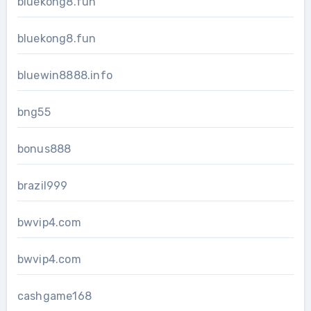
bluekong8.fun
bluekong8.fun
bluewin8888.info
bng55
bonus888
brazil999
bwvip4.com
bwvip4.com
cashgame168