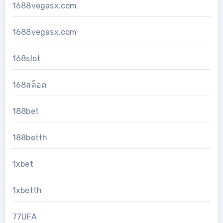
1688vegasx.com
1688vegasx.com
168slot
168สล็อต
188bet
188betth
1xbet
1xbetth
77UFA