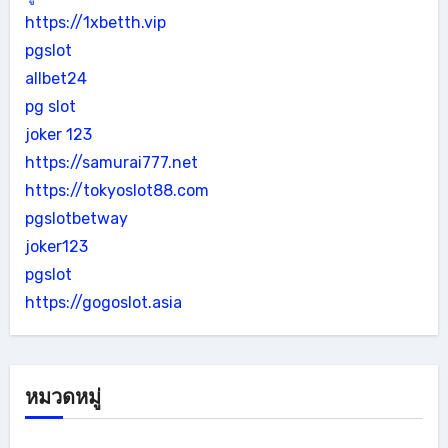
https://1xbetth.vip
pgslot
allbet24
pg slot
joker 123
https://samurai777.net
https://tokyoslot88.com
pgslotbetway
joker123
pgslot
https://gogoslot.asia
หมวดหมู่