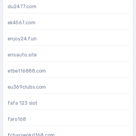
du2477.com
ek4567.com
enjoy24.fun
erisauto.site
etbet16888.com
eu369clubs.com
fafa 123 slot
faro168
fcharoenkit168.com