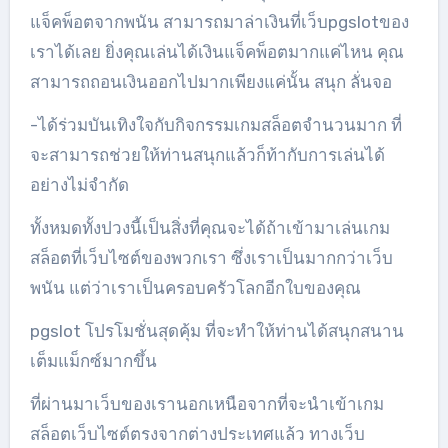
แจ็คพ็อตจากพนัน สามารถมาล่าเงินที่เว็บpgslotของ
เราได้เลย ยิ่งคุณเล่นได้เงินแจ็คพ็อตมากแค่ไหน คุณ
สามารถถอนเงินออกไปมากเพียงแค่นั้น สนุก ลั่นจอ
-ได้ร่วมบันเทิงใจกับกิจกรรมเกมสล็อตจำนวนมาก ที่
จะสามารถช่วยให้ท่านสนุกแล้วก็ท้ากับการเล่นได้
อย่างไม่จำกัด
ทั้งหมดทั้งปวงนี้เป็นสิ่งที่คุณจะได้ถ้าเข้ามาเล่นเกม
สล็อตที่เว็บไซต์ของพวกเรา ซึ่งเราเป็นมากกว่าเว็บ
พนัน แต่ว่าเราเป็นครอบครัวโลกอีกใบของคุณ
pgslot โปรโมชั่นสุดคุ้ม ที่จะทำให้ท่านได้สนุกสนาน
เต็มแม็กซ์มากขึ้น
ที่ผ่านมาเว็บของเรานอกเหนือจากที่จะนำเข้าเกม
สล็อตเว็บไซต์ตรงจากต่างประเทศแล้ว ทางเว็บ