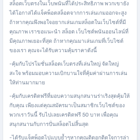
สล็อตเว็บตรงในเว็บพนันที่ได้ประสิทธิภาพ พวกเขายัง
ได้โอกาสได้แจ็คพ็อตสล็อตจากการเล่นเกมออกจะสูง
ถ้าหากคุณพึงพอใจอยากเล่นเกมสล็อตในเว็บไซต์ที่มี
คุณภาพ เราขอแนะนำ สล็อต เว็บไซต์พนันออนไลน์ที่
มีคุณภาพเยอะที่สุด ถ้าหากคุณมาเล่นเกมที่เว็บไซต์
ของเรา คุณจะได้รับความคุ้มราคาดังนี้
-คุ้มกับโปรโมชั่นสล็อตเว็บตรงที่เล่นใหญ่ จัดใหญ่
สะใจ พร้อมมอบความเบิกบานใจที่คุ้มค่าผ่านการเล่น
ให้ท่านมากมาย
-คุ้มกับเครดิตฟรีที่มอบความสนุกสนานร่าเริงสุดคุ้มให้
กับคุณ เพียงแต่คุณสมัครมาเป็นสมาชิกเว็บไซต์ของ
พวกเราวันนี้ รับไปเลยเครดิตฟรี 50 บาท เพื่อคุณ
สนุกสนานกับการปั่นสล็อตไม่สิ้นสุด
-ได้รับแจ็คพ็อตไปแบบย้ำๆหากคุณติดอกติดใจการล่า