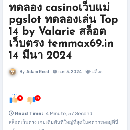
ทดลอง casinoเว็บแม่
pgslot ทดลองเล่น Top
14 by Valarie สล็อต
เว็บตรง temmax69.in
14 มีนา 2024
By
Adam Reed
ก.พ. 5, 2024
สล็อต
0
0
Read Time:
4 Minute, 57 Second
สล็อตเว็บตรง เกมเดิมพันที่ใหญ่ที่สุดในศตวรรษอยู่ที่นี่