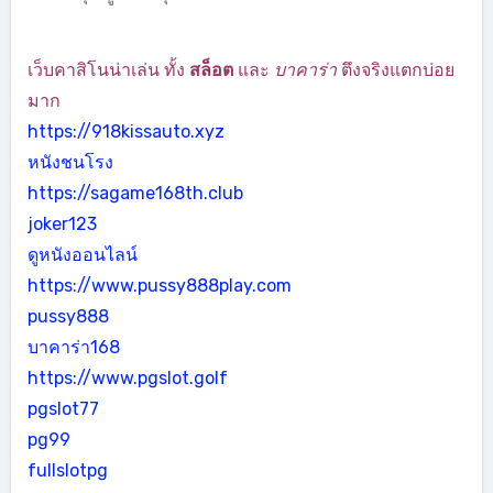
เว็บคาสิโนน่าเล่น ทั้ง
สล็อต
และ
บาคาร่า
ตึงจริงแตกบ่อย
มาก
https://918kissauto.xyz
หนังชนโรง
https://sagame168th.club
joker123
ดูหนังออนไลน์
https://www.pussy888play.com
pussy888
บาคาร่า168
https://www.pgslot.golf
pgslot77
pg99
fullslotpg