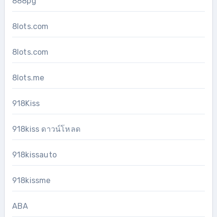
888pg
8lots.com
8lots.com
8lots.me
918Kiss
918kiss ดาวน์โหลด
918kissauto
918kissme
ABA