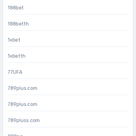
188bet
188betth
1xbet
1xbetth
77UFA
789plus.com
789plus.com
789pluss.com