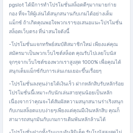
pgslot ได้มีการทำโปรโมชั่นสล็อตดีๆมากมายก่าย
กอง ที่จะให้ผู้เล่นได้สนุกสนานกับเกมได้อย่างเต็ม
แม็กซ์ ถ้าเกิดคุณพอใจพวกเราขอเสนอแนะโปรโมชั่น
สล็อตเว็บตรง ที่น่าสนใจดังนี้
-โปรโมชั่นแจกทรัพย์สมบัติสมาชิกใหม่ เพียงแค่คุณ
สมัครมาเป็นพวกเว็บไซต์สล็อต คุณรับไปเลยโบนัส
จุกๆจากเว็บไซต์ของพวกเราสูงสุด 1000% เพื่อคุณได้
สนุกเต็มแม็กซ์กับการเล่นเกมเยอะขึ้นเรื่อยๆ
-โปรโมชั่นลงทุนง่ายได้เงินเร็ว ฝากหลักสิบรับหลักร้อย
โปรโมชั่นนี้เหมาะกับนักเล่นสายทุนน้อยเป็นหลัก
เนื่องจากว่าคุณจะได้สัมผัสความสนุกสนานร่าเริงสนุก
กับเกมสล็อตแบบง่ายๆเพียงแต่คุณมีเงินหลักสิบ คุณก็
สามารถสนุกมันกับเกมการเดิมพันหลักล้านได้
-โปรโมชั่นฝากทั้งวันแบบอันลิมิเต็ด รับโบนัสสูงสุดไม่