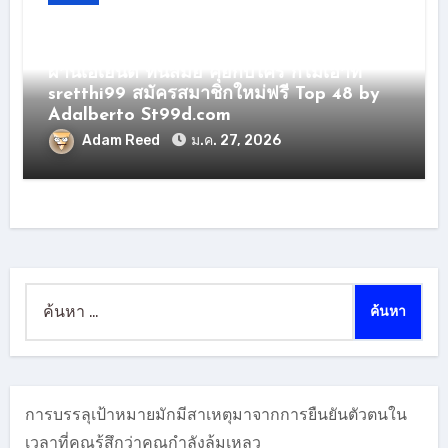
Sretthi99 26 มกรา 2569 สล็อต99 ผลิต
เศรษฐีหน้าใหม่อันดับ 1 ปั่นแตก แจกทุนฟรี ไม่
ผ่านเอเย่นต์ ทันสมัย คุยกับใคร ก็ไม่เอ้าท์
sretthi99 สมัครสมาชิกใหม่ฟรี Top 48 by
Adalberto St99d.com
Adam Reed
ม.ค. 27, 2026
ค้นหา
สำหรับ:
การบรรลุเป้าหมายมักมีสาเหตุมาจากการยืนยันตัวตนใน
เวลาที่คุณรู้สึกว่าคุณกำลังล้มเหลว