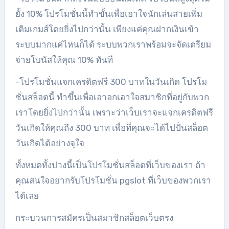
ยั้ง 10% โปรโมชั่นนี้ทำขั้นเพื่อเอาใจนักเล่นสายเพิ่ม
เติมเกมส์โดยยิ่งไปกว่านั้น เพียงแค่คุณฝากเงินเข้า
ระบบมากแค่ไหนก็ได้ ระบบพวกเราพร้อมจะจัดเตรียม
จ่ายโบนัสให้คุณ 10% ทันที
-โปรโมชั่นแจกเครดิตฟรี 300 บาทในวันเกิด โปรโม
ชั่นสล็อตนี้ ทำขึ้นเพื่อเอาอกเอาใจสมาชิกที่อยู่กับพวก
เราโดยยิ่งไปกว่านั้น เพราะว่าเว็บเราจะแจกเครดิตฟรี
วันเกิดให้คุณถึง 300 บาท เพื่อที่คุณจะได้ไปปั่นสล็อต
วันเกิดได้อย่างจุใจ
ทั้งหมดทั้งปวงนี้เป็นโปรโมชั่นสล็อตที่เว็บของเรา ถ้า
คุณสนใจอยากรับโปรโมชั่น pgslot ที่เว็บของพวกเรา
ได้เลย
กระบวนการสมัครเป็นสมาชิกสล็อตเว็บตรง