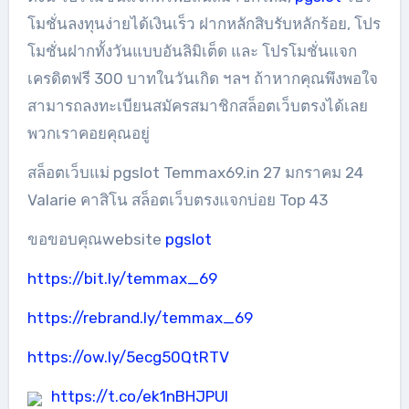
โมชั่นลงทุนง่ายได้เงินเร็ว ฝากหลักสิบรับหลักร้อย, โปร
โมชั่นฝากทั้งวันแบบอันลิมิเต็ด และ โปรโมชั่นแจก
เครดิตฟรี 300 บาทในวันเกิด ฯลฯ ถ้าหากคุณพึงพอใจ
สามารถลงทะเบียนสมัครสมาชิกสล็อตเว็บตรงได้เลย
พวกเราคอยคุณอยู่
สล็อตเว็บแม่ pgslot Temmax69.in 27 มกราคม 24
Valarie คาสิโน สล็อตเว็บตรงแจกบ่อย Top 43
ขอขอบคุณwebsite
pgslot
https://bit.ly/temmax_69
https://rebrand.ly/temmax_69
https://ow.ly/5ecg50QtRTV
https://t.co/ek1nBHJPUI