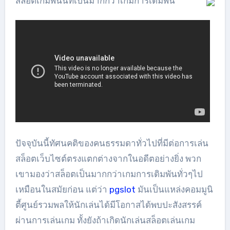
สล็อตเกมพนันที่เป็นมากกว่าเกมการเดิมพัน
ปัจจุบันนี้ทัศนคติของคนธรรมดาทั่วไปที่มีต่อการเล่น
สล็อตเว็บไซต์ตรงแตกต่างจากในอดีตอย่างยิ่ง พวก
เขามองว่าสล็อตเป็นมากกว่าเกมการเดิมพันทั่วๆไป
เหมือนในสมัยก่อน แต่ว่า
pgslot
มันเป็นแหล่งคอมมูนิ
ตี้ศูนย์รวมพลให้นักเล่นได้มีโอกาสได้พบปะสังสรรค์
ผ่านการเล่นเกม ทั้งยังถ้าเกิดนักเล่นสล็อตเล่นเกม