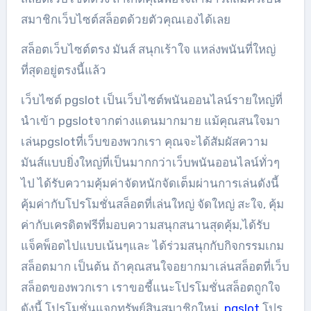
สมาชิกเว็บไซต์สล็อตด้วยตัวคุณเองได้เลย
สล็อตเว็บไซต์ตรง มันส์ สนุกเร้าใจ แหล่งพนันที่ใหญ่
ที่สุดอยู่ตรงนี้แล้ว
เว็บไซต์ pgslot เป็นเว็บไซต์พนันออนไลน์รายใหญ่ที่
นำเข้า pgslotจากต่างแดนมากมาย แม้คุณสนใจมา
เล่นpgslotที่เว็บของพวกเรา คุณจะได้สัมผัสความ
มันส์แบบยิ่งใหญ่ที่เป็นมากกว่าเว็บพนันออนไลน์ทั่วๆ
ไป ได้รับความคุ้มค่าจัดหนักจัดเต็มผ่านการเล่นดังนี้
คุ้มค่ากับโปรโมชั่นสล็อตที่เล่นใหญ่ จัดใหญ่ สะใจ, คุ้ม
ค่ากับเครดิตฟรีที่มอบความสนุกสนานสุดคุ้ม,ได้รับ
แจ็คพ็อตไปแบบเน้นๆและ ได้ร่วมสนุกกับกิจกรรมเกม
สล็อตมาก เป็นต้น ถ้าคุณสนใจอยากมาเล่นสล็อตที่เว็บ
สล็อตของพวกเรา เราขอชี้แนะโปรโมชั่นสล็อตถูกใจ
ดังนี้ โปรโมชั่นแจกทรัพย์สินสมาชิกใหม่,
pgslot
โปร