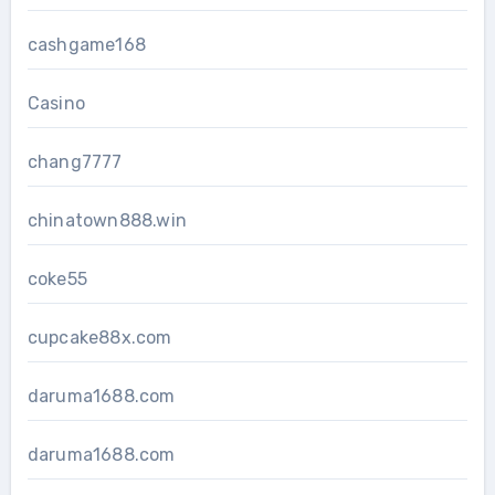
cashgame168
Casino
chang7777
chinatown888.win
coke55
cupcake88x.com
daruma1688.com
daruma1688.com