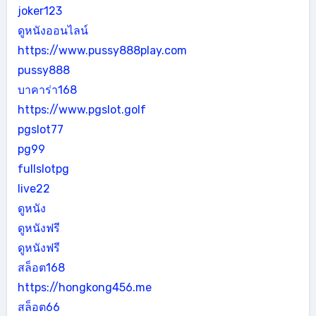
joker123
ดูหนังออนไลน์
https://www.pussy888play.com
pussy888
บาคาร่า168
https://www.pgslot.golf
pgslot77
pg99
fullslotpg
live22
ดูหนัง
ดูหนังฟรี
ดูหนังฟรี
สล็อต168
https://hongkong456.me
สล็อต66