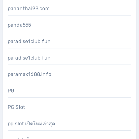
pananthai99.com
panda555
paradise1club.fun
paradise1club.fun
paramax1688.info
PG
PG Slot
pg slot เปิดใหม่ล่าสุด