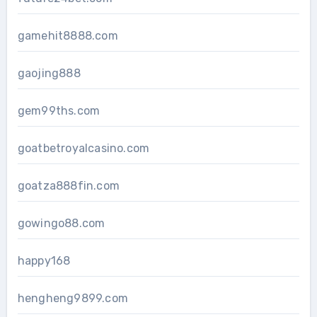
gamehit8888.com
gaojing888
gem99ths.com
goatbetroyalcasino.com
goatza888fin.com
gowingo88.com
happy168
hengheng9899.com