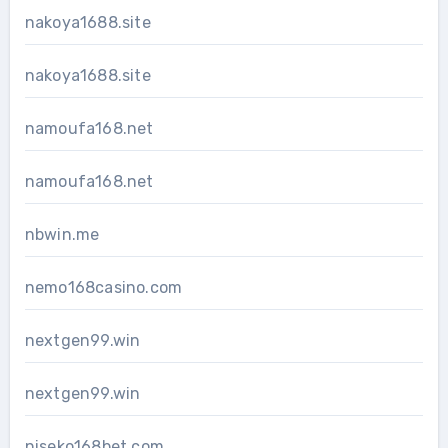
nakoya1688.site
nakoya1688.site
namoufa168.net
namoufa168.net
nbwin.me
nemo168casino.com
nextgen99.win
nextgen99.win
niseko168bet.com