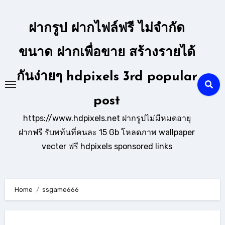
Skip
to
ฝากรูป ฝากไฟล์ฟรี ไม่จำกัด
content
ขนาด ฝากเพื่อขาย สร้างรายได้
กันง่ายๆ hdpixels 3rd popular
post
https://www.hdpixels.net ฝากรูปไม่มีหมดอายุ
ฝากฟรี รับพท้นที่คนละ 15 Gb โหลดภาพ wallpaper
vecter ฟรี hdpixels sponsored links
Home
ssgame666