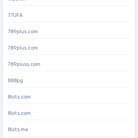
77UFA
789plus.com
789plus.com
789pluss.com
888pg
8lots.com
8lots.com
8lots.me