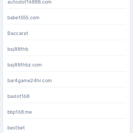
autoslot16888.com
babet555.com
Baccarat
baj88thb
baj88thbz.com
bar4game24hr.com
baslot168
bbp168.me
bestbet