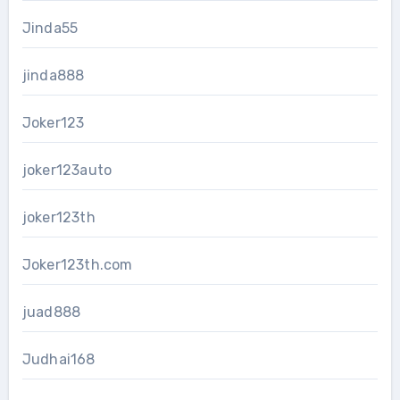
Jinda55
jinda888
Joker123
joker123auto
joker123th
Joker123th.com
juad888
Judhai168