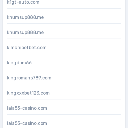
k1gt-auto.com
khumsup888.me
khumsup888.me
kimchibetbet.com
kingdom66
kingromans789.com
kingxxxbet123.com
lala55-casino.com
lala55-casino.com