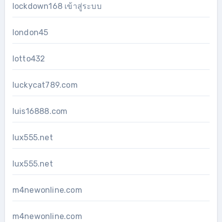
lockdown168 เข้าสู่ระบบ
london45
lotto432
luckycat789.com
luis16888.com
lux555.net
lux555.net
m4newonline.com
m4newonline.com