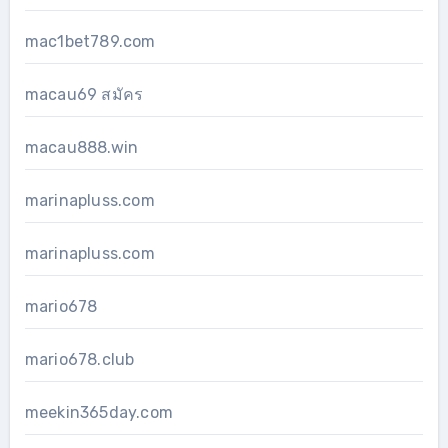
mac1bet789.com
macau69 สมัคร
macau888.win
marinapluss.com
marinapluss.com
mario678
mario678.club
meekin365day.com