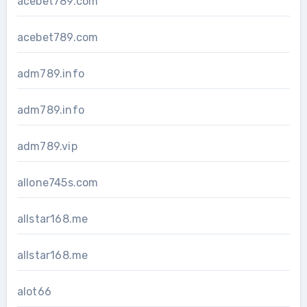
acebet789.com
acebet789.com
adm789.info
adm789.info
adm789.vip
allone745s.com
allstar168.me
allstar168.me
alot66