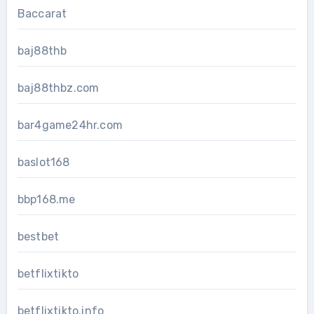
Baccarat
baj88thb
baj88thbz.com
bar4game24hr.com
baslot168
bbp168.me
bestbet
betflixtikto
betflixtikto.info