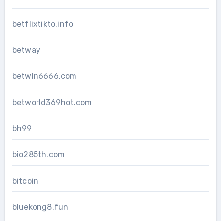
betflixtikto.info
betway
betwin6666.com
betworld369hot.com
bh99
bio285th.com
bitcoin
bluekong8.fun