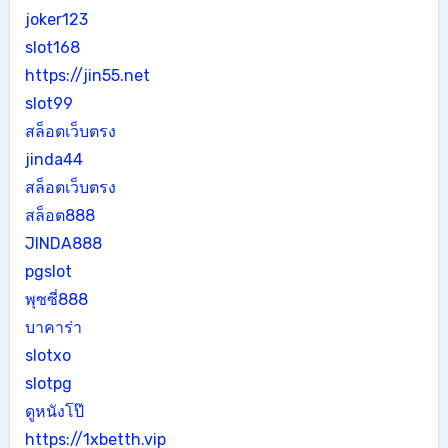
joker123
slot168
https://jin55.net
slot99
สล็อตเว็บตรง
jinda44
สล็อตเว็บตรง
สล็อต888
JINDA888
pgslot
พุซซี่888
บาคาร่า
slotxo
slotpg
ดูหนังโป๊
https://1xbetth.vip