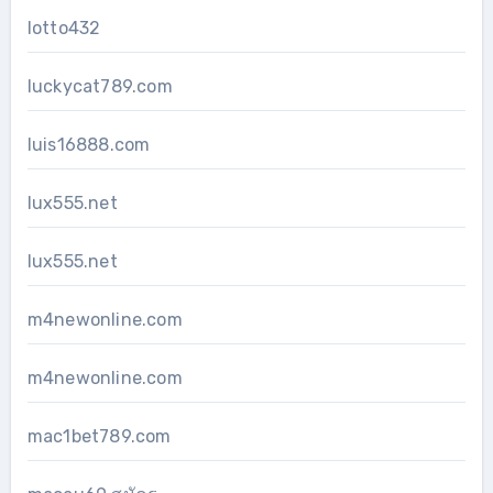
lotto432
luckycat789.com
luis16888.com
lux555.net
lux555.net
m4newonline.com
m4newonline.com
mac1bet789.com