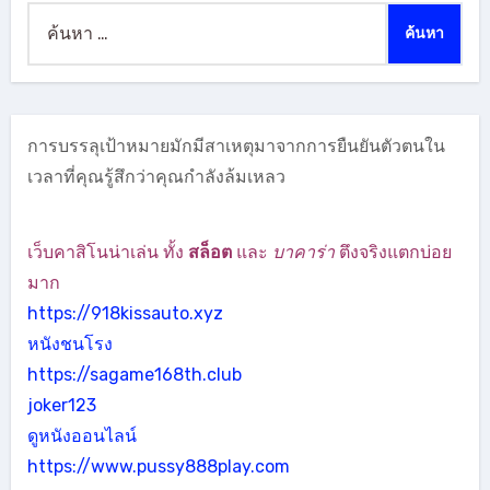
ค้นหา
สำหรับ:
การบรรลุเป้าหมายมักมีสาเหตุมาจากการยืนยันตัวตนใน
เวลาที่คุณรู้สึกว่าคุณกำลังล้มเหลว
เว็บคาสิโนน่าเล่น ทั้ง
สล็อต
และ
บาคาร่า
ตึงจริงแตกบ่อย
มาก
https://918kissauto.xyz
หนังชนโรง
https://sagame168th.club
joker123
ดูหนังออนไลน์
https://www.pussy888play.com