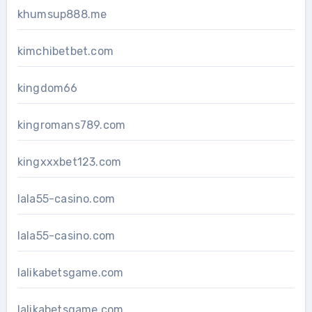
khumsup888.me
kimchibetbet.com
kingdom66
kingromans789.com
kingxxxbet123.com
lala55-casino.com
lala55-casino.com
lalikabetsgame.com
lalikabetsgame.com