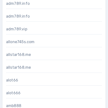
adm789.info
adm789.info
adm789.vip
allone745s.com
allstar168.me
allstar168.me
alot66
alot666
amb888