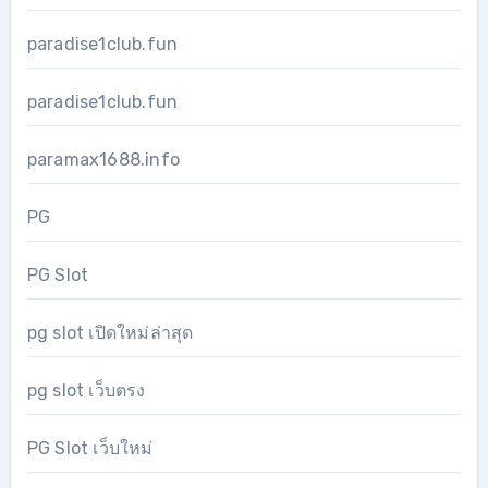
paradise1club.fun
paradise1club.fun
paramax1688.info
PG
PG Slot
pg slot เปิดใหม่ล่าสุด
pg slot เว็บตรง
PG Slot เว็บใหม่