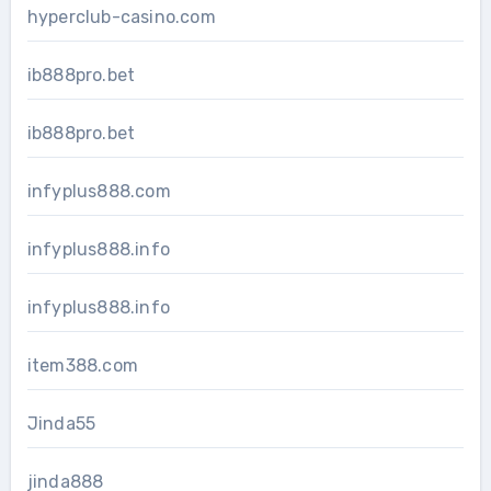
hyperclub-casino.com
ib888pro.bet
ib888pro.bet
infyplus888.com
infyplus888.info
infyplus888.info
item388.com
Jinda55
jinda888