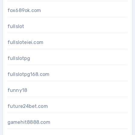
fox689ok.com
fullslot
fullsloteiei.com
fullslotpg
fullslotpg168.com
funny18
future24bet.com
gamehit8888.com