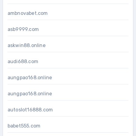
ambnovabet.com
asb9999.com
askwin88.online
audi688.com
aungpao168.online
aungpao168.online
autoslot16888.com
babet555.com