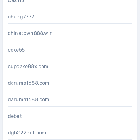
Casino
chang7777
chinatown888.win
coke55
cupcake88x.com
daruma1688.com
daruma1688.com
debet
dgb222hot.com