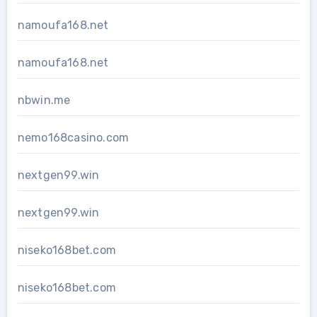
namoufa168.net
namoufa168.net
nbwin.me
nemo168casino.com
nextgen99.win
nextgen99.win
niseko168bet.com
niseko168bet.com