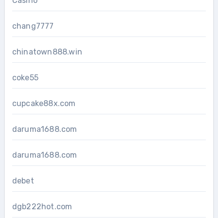
Casino
chang7777
chinatown888.win
coke55
cupcake88x.com
daruma1688.com
daruma1688.com
debet
dgb222hot.com