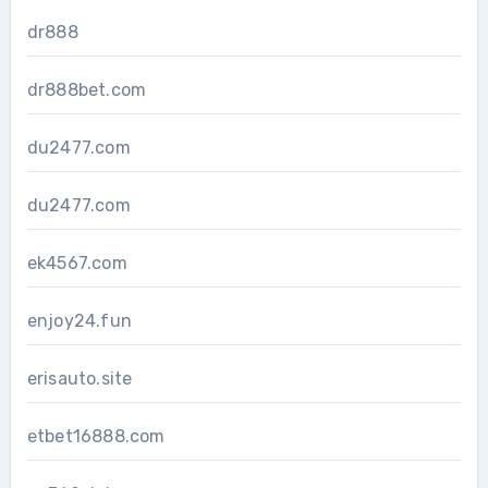
dr888
dr888bet.com
du2477.com
du2477.com
ek4567.com
enjoy24.fun
erisauto.site
etbet16888.com