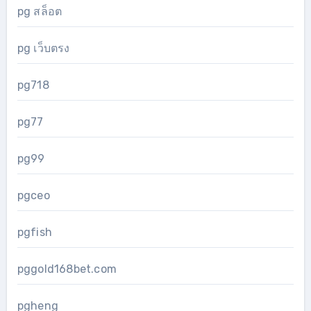
pg สล็อต
pg เว็บตรง
pg718
pg77
pg99
pgceo
pgfish
pggold168bet.com
pgheng