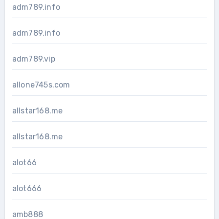
adm789.info
adm789.info
adm789.vip
allone745s.com
allstar168.me
allstar168.me
alot66
alot666
amb888