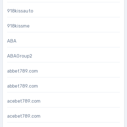
918kissauto
918kissme
ABA
ABAGroup2
abbet789.com
abbet789.com
acebet789.com
acebet789.com