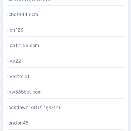
lcbet444.com
lion123
lionth168.com
live22
live22slot
lnw365bet.com
lockdown168 เข้าสู่ระบบ
london45