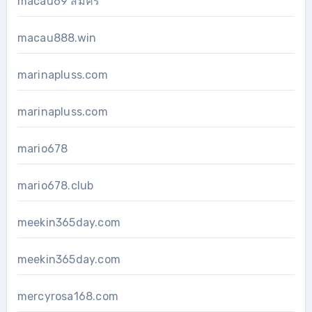
macau69 สมัคร
macau888.win
marinapluss.com
marinapluss.com
mario678
mario678.club
meekin365day.com
meekin365day.com
mercyrosa168.com