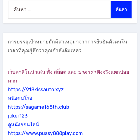
ค้นหา
สำหรับ:
การบรรลุเป้าหมายมักมีสาเหตุมาจากการยืนยันตัวตนใน
เวลาที่คุณรู้สึกว่าคุณกำลังล้มเหลว
เว็บคาสิโนน่าเล่น ทั้ง
สล็อต
และ
บาคาร่า
ตึงจริงแตกบ่อย
มาก
https://918kissauto.xyz
หนังชนโรง
https://sagame168th.club
joker123
ดูหนังออนไลน์
https://www.pussy888play.com