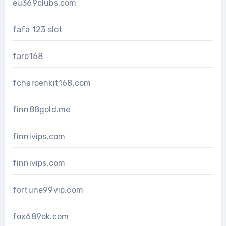
eu369clubs.com
fafa 123 slot
faro168
fcharoenkit168.com
finn88gold.me
finnivips.com
finnivips.com
fortune99vip.com
fox689ok.com