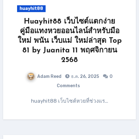
huayhit88
Huayhit88 เว็บไซต์แตกง่าย
คู่มือแทงหวยออนไลน์สำหรับมือ
ใหม่ พนัน เว็บแม่ ใหม่ล่าสุด Top
81 by Juanita 11 พฤศจิกายน
2568
Adam Reed
ธ.ค. 26, 2025
0
Comments
huayhit88 เว็บไซต์หวยที่ช่วงแร…