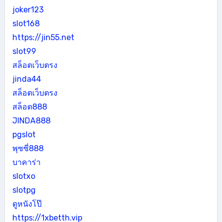
joker123
slot168
https://jin55.net
slot99
สล็อตเว็บตรง
jinda44
สล็อตเว็บตรง
สล็อต888
JINDA888
pgslot
พุซซี่888
บาคาร่า
slotxo
slotpg
ดูหนังโป๊
https://1xbetth.vip