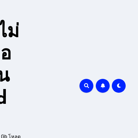
ไม่
่อ
ัน
d
5 Gb โหลด