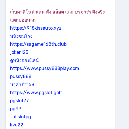
เว็บคาสิโนน่าเล่น ทั้ง
สล็อต
และ
บาคาร่า
ตึงจริง
แตกบ่อยมาก
https://918kissauto.xyz
หนังชนโรง
https://sagame168th.club
joker123
ดูหนังออนไลน์
https://www.pussy888play.com
pussy888
บาคาร่า168
https://www.pgslot.golf
pgslot77
pg99
fullslotpg
live22