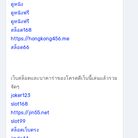
ดูหนัง
ดูหนังฟรี
ดูหนังฟรี
สล็อต168
https://hongkong456.me
สล็อต66
เว็บสล็อตและบาคาร่าของโครตดีเว็บนี้เล่นแล้วรวย
จัดๆ
joker123
slot168
https://jin55.net
slot99
สล็อตเว็บตรง