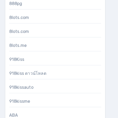
888pg
8lots.com
8lots.com
8lots.me
918Kiss
918kiss ดาวน์โหลด
918kissauto
918kissme
ABA