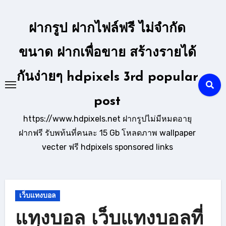
Skip
to
ฝากรูป ฝากไฟล์ฟรี ไม่จำกัด
content
ขนาด ฝากเพื่อขาย สร้างรายได้
กันง่ายๆ hdpixels 3rd popular
post
https://www.hdpixels.net ฝากรูปไม่มีหมดอายุ
ฝากฟรี รับพท้นที่คนละ 15 Gb โหลดภาพ wallpaper
vecter ฟรี hdpixels sponsored links
เว็บแทงบอล
แทงบอล เว็บแทงบอลที่