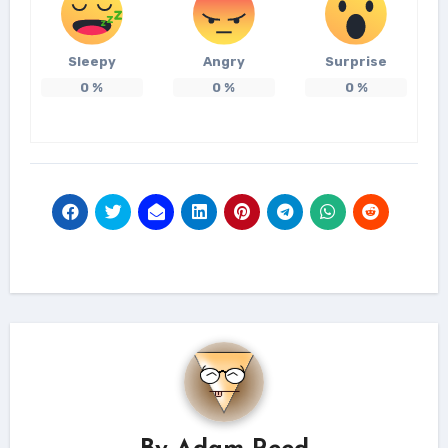
Sleepy
Angry
Surprise
0
%
0
%
0
%