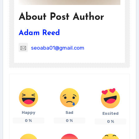
About Post Author
Adam Reed
seoaba01@gmail.com
Happy
Sad
Excited
0
%
0
%
0
%