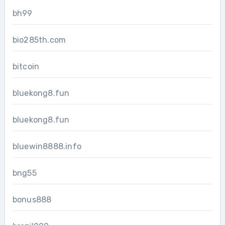
bh99
bio285th.com
bitcoin
bluekong8.fun
bluekong8.fun
bluewin8888.info
bng55
bonus888