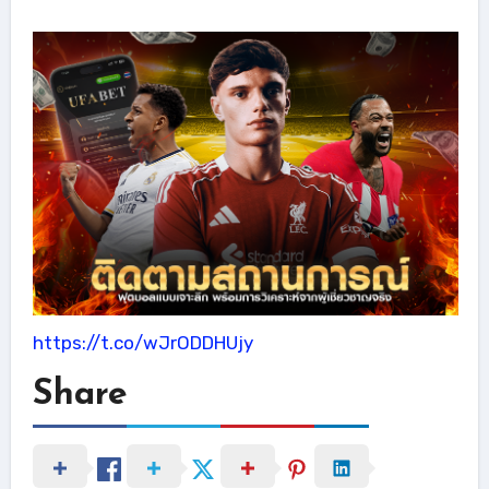
https://t.co/wJrODDHUjy
Share