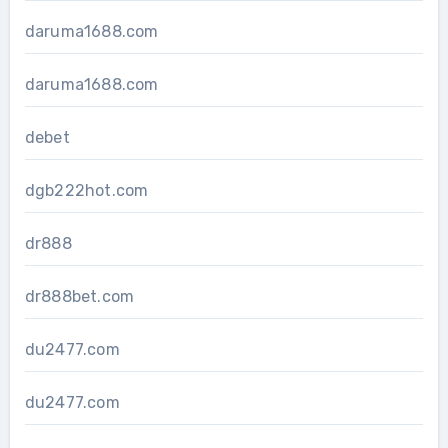
daruma1688.com
daruma1688.com
debet
dgb222hot.com
dr888
dr888bet.com
du2477.com
du2477.com