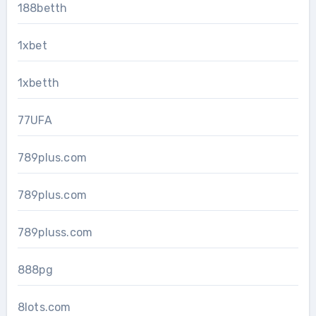
188betth
1xbet
1xbetth
77UFA
789plus.com
789plus.com
789pluss.com
888pg
8lots.com