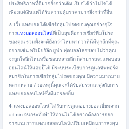
ประสิทธิภาพที่ดีมากยิ่งกว่าเดิม เรียกได้ว่าไม่ใช่ได้
เพียงแค่เงินแต่ได้รับความคุ้มราคามากยิ่งกว่าที่อื่น
3. เว็บแทงบอล ได้เชียร์กลุ่มโปรดของคุณอย่างจุใจ
การ
แทงบอลออนไลน์
ที่เป็นสุขคือการเชียร์ทีมโปรด
ของคุณ รวมทั้งจะดียิ่งกว่าไหมหากว่าที่นี่มีทุกลีกที่คุณ
อยากเช่น พรีเมียร์ลีก ยูฟ่า ฟุตบอลโลกฯลฯ ไม่ว่าคุณ
จะถูกใจลีกไหนหรือชอบหลายลีก ก็สามารถจะแทงบอล
ออนไลน์ให้แฮปปี้ได้ มีระบบระเบียบการดูแลซัพพอร์ต
สมาชิกในการเชียร์กลุ่มโปรดของคุณ มีความมากมาย
หลากหลาย ด้วยเหตุนี้คุณจะได้รับสมรรถนะสูงกับการ
แทงบอลออนไลน์ซึ่งมีแต่รอยยิ้ม
4. แทงบอลออนไลน์ ได้รับการดูแลอย่างยอดเยี่ยมจาก
admin จนกระทั่งทำให้ท่านไม่ได้อยากต้องการออก
จากเกม การแทงบอลออนไลน์เปรียบเหมือนการลงทุน