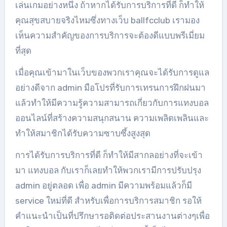
เล่นเกมอย่างหนึ่ง ถ้าหากได้รับการบริการที่ดี ก็ทำให้
คุณสุขสบายจริงไหมซึ่งทางเว็บ ballfcclub เรามอง
เห็นความสำคัญของการบริการจะต้องดีแบบพรีเมี่ยม
ที่สุด
เมื่อคุณเข้ามาในเว็บของพวกเราคุณจะได้รับการดูแล
อย่างดีจาก admin มือโปรที่รับการเทรนการฝึกฝนมา
แล้วทำให้มีความรู้ความสามารถเกี่ยวกับการแทงบอล
ออนไลน์ที่สร้างความสนุกสนาน ความเพลิดเพลินและ
ทำให้สมาชิกได้รับความซาบซึ้งสูงสุด
การได้รับการบริการที่ดี ก็ทำให้มีสากลอย่างที่จะเข้า
มา แทงบอล กับเราก็เลยทำให้พวกเรามีการปรับปรุง
admin อยู่ตลอด เพื่อ admin มีความพร้อมแล้วก็มี
service ใหม่ที่ดี สำหรับเพื่อการบริการสมาชิก รอให้
คำแนะนำเป็นที่ปรึกษารอติดต่อประสานงานต่างๆเพื่อ