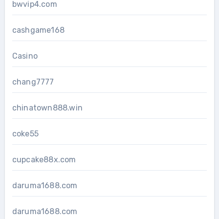
bwvip4.com
cashgame168
Casino
chang7777
chinatown888.win
coke55
cupcake88x.com
daruma1688.com
daruma1688.com