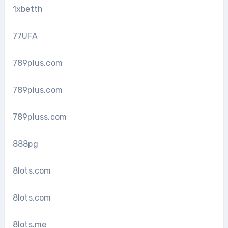
1xbetth
77UFA
789plus.com
789plus.com
789pluss.com
888pg
8lots.com
8lots.com
8lots.me