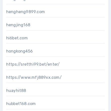
hengheng9899.com
hengjing168
hi6bet.com
hongkong456
https://sretthi99.bet/enter/
https://www.mfj889xx.com/
huayhit88
hubbet168.com