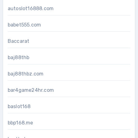
autoslot16888.com
babet555.com
Baccarat
baj88thb
baj88thbz.com
bar4game24hr.com
baslot168
bbp168.me