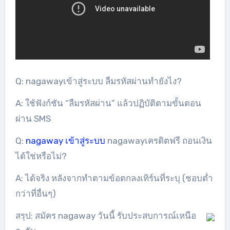
Q: nagawayเข้าสู่ระบบ ลืมรหัสผ่านทำยังไง?
A: ใช้ฟังก์ชัน “ลืมรหัสผ่าน” แล้วปฏิบัติตามขั้นตอน
ผ่าน SMS
Q:
nagaway เข้าสู่ระบบ
nagawayเครดิตฟรี ถอนเงิน
ได้ใช่หรือไม่?
A: ได้จริง หลังจากทำตามข้อตกลงเทิร์นที่ระบุ (ชอบต่ำ
กว่าที่อื่นๆ)
สรุป: สมัคร nagaway วันนี้ รับประสบการณ์เหนือ