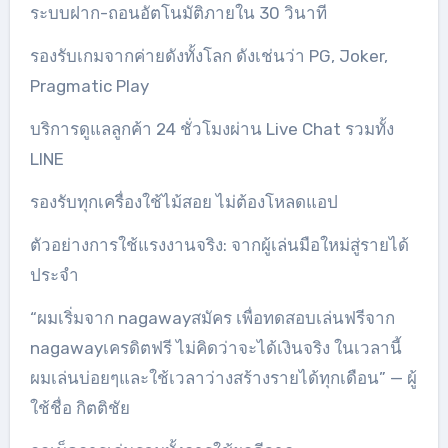
ระบบฝาก-ถอนอัตโนมัติภายใน 30 วินาที
รองรับเกมจากค่ายดังทั้งโลก ดังเช่นว่า PG, Joker,
Pragmatic Play
บริการดูแลลูกค้า 24 ชั่วโมงผ่าน Live Chat รวมทั้ง
LINE
รองรับทุกเครื่องใช้ไม้สอย ไม่ต้องโหลดแอป
ตัวอย่างการใช้แรงงานจริง: จากผู้เล่นมือใหม่สู่รายได้
ประจำ
“ผมเริ่มจาก nagawayสมัคร เพื่อทดสอบเล่นฟรีจาก
nagawayเครดิตฟรี ไม่คิดว่าจะได้เงินจริง ในเวลานี้
ผมเล่นบ่อยๆและใช้เวลาว่างสร้างรายได้ทุกเดือน” — ผู้
ใช้ชื่อ กิตติชัย