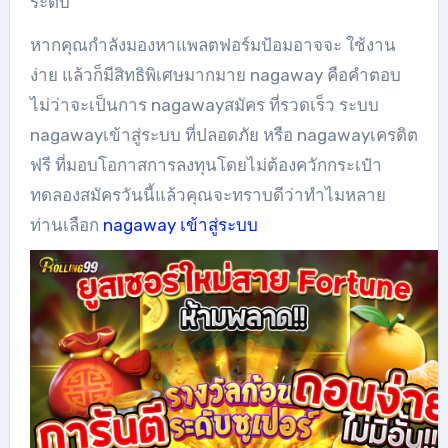
ระดับ
หากคุณกำลังมองหาแพลตฟอร์มป้อมอาจจะ ใช้งาน
ง่าย แล้วก็มีสิทธิพิเศษมากมาย nagaway คือคำตอบ
ไม่ว่าจะเป็นการ nagawayสมัคร ที่รวดเร็ว ระบบ
nagawayเข้าสู่ระบบ ที่ปลอดภัย หรือ nagawayเครดิต
ฟรี ที่มอบโอกาสการลงทุนโดยไม่ต้องควักกระเป๋า
ทดลองสมัครวันนี้แล้วคุณจะทราบดีว่าทำไมหลาย
ท่านเลือก
nagaway เข้าสู่ระบบ