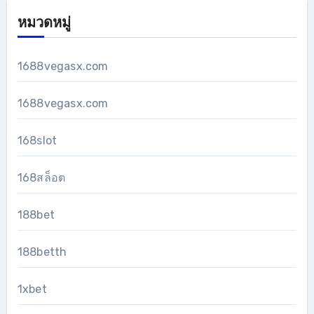
หมวดหมู่
1688vegasx.com
1688vegasx.com
168slot
168สล็อต
188bet
188betth
1xbet