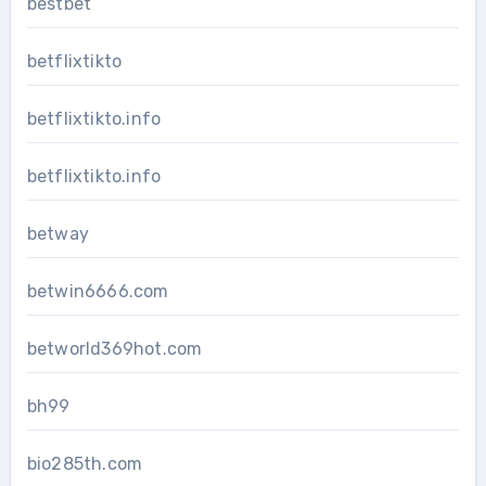
bestbet
betflixtikto
betflixtikto.info
betflixtikto.info
betway
betwin6666.com
betworld369hot.com
bh99
bio285th.com