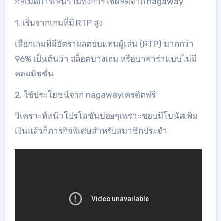
กลเม็ดการเล่นรวมทั้งการใช้ผลดีจาก nagaway
1. เริ่มจากเกมที่มี RTP สูง
เลือกเกมที่มีอัตราผลตอบแทนผู้เล่น (RTP) มากกว่า
96% เป็นต้นว่า สล็อตบางเกม หรือบาคาร่าแบบไม่มี
คอมมิชชั่น
2. ใช้ประโยชน์จาก nagawayเครดิตฟรี
วิเคราะห์หน้าโปรโมชั่นบ่อยๆเพราะชอบมีโบนัสเพิ่ม
เงินแล้วก็ภารกิจพิเศษสำหรับสมาชิกประจำ