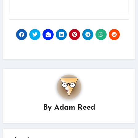
By
Adam Reed