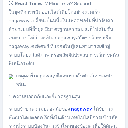
Read Time:
2 Minute, 32 Second
ในยุคที่การพนันออนไลน์เติบโตอย่างรวดเร็ว
nagaway เปลี่ยนเป็นหนึ่งในแพลตฟอร์มที่น่าจับตา
ด้วยระบบที่ล้ำยุค มีมาตรฐานสากล และก็โปรโมชั่น
เยอะมาก ไม่ว่าจะเป็น nagawayสมัคร กล้วยๆหรือ
nagawayเครดิตฟรี ที่แจกจริง ผู้เล่นสามารถเข้าสู่
ระบบโดยสวัสดิภาพ พร้อมสัมผัสประสบการณ์การพนัน
ที่เหนือระดับ
เหตุผลที่ nagaway คือหนทางอันดับต้นๆของนัก
พนัน
1. ความปลอดภัยและก็มาตรฐานสูง
ระบบรักษาความปลอดภัยของ
nagaway
ได้รับการ
พัฒนาโดยตลอด อีกทั้งในด้านเทคโนโลยีการเข้ารหัส
รวมทั้งระบบป้องกันการรั่วไหลของข้อมูล เพื่อให้ผู้เล่น