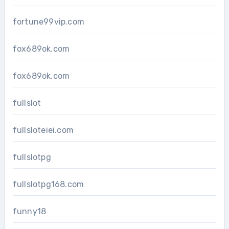
fortune99vip.com
fox689ok.com
fox689ok.com
fullslot
fullsloteiei.com
fullslotpg
fullslotpg168.com
funny18