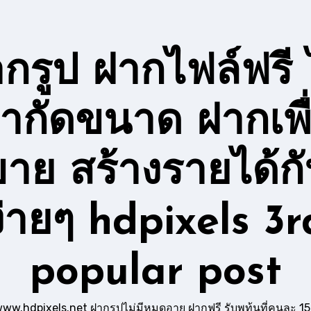
กรูป ฝากไฟล์ฟรี 
ำกัดขนาด ฝากเพื
าย สร้างรายได้ก
ง่ายๆ hdpixels 3r
popular post
www.hdpixels.net ฝากรูปไม่มีหมดอายุ ฝากฟรี รับพท้นที่คนละ 1