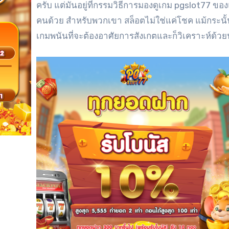
ครับ แต่มันอยู่ที่กรรมวิธีการมองดูเกม pgslot77 ขอ
คนด้วย สำหรับพวกเขา สล็อตไม่ใช่แค่โชค แม้กระนั้
เกมพนันที่จะต้องอาศัยการสังเกตและก็วิเคราะห์ด้วยน