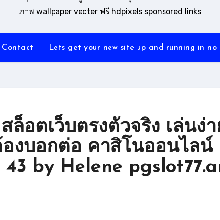
ภาพ wallpaper vecter ฟรี hdpixels sponsored links
Contact
Lets get your new site up and running in no 
ล็อตเว็บตรงตัวจริง เล่นง่า
องบอกต่อ คาสิโนออนไลน์ เ
op 43 by Helene pgslot77.a