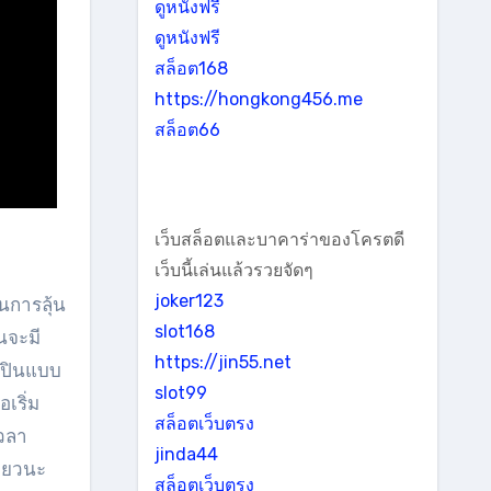
ดูหนังฟรี
ดูหนังฟรี
สล็อต168
https://hongkong456.me
สล็อต66
เว็บสล็อตและบาคาร่าของโครตดี
เว็บนี้เล่นแล้วรวยจัดๆ
joker123
นการลุ้น
slot168
ันจะมี
https://jin55.net
้สปินแบบ
slot99
อเริ่ม
สล็อตเว็บตรง
เวลา
jinda44
ดียวนะ
สล็อตเว็บตรง