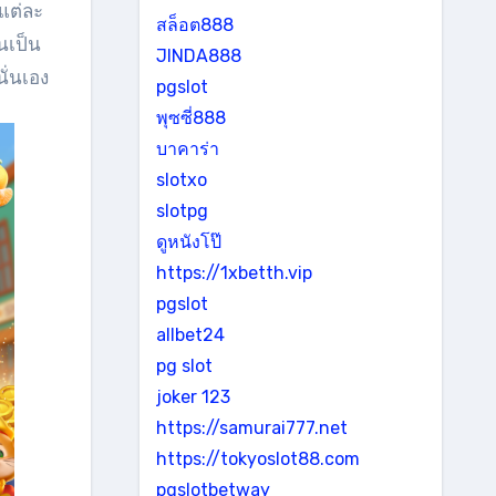
งแต่ละ
สล็อต888
นเป็น
JINDA888
ั่นเอง
pgslot
พุซซี่888
บาคาร่า
slotxo
slotpg
ดูหนังโป๊
https://1xbetth.vip
pgslot
allbet24
pg slot
joker 123
https://samurai777.net
https://tokyoslot88.com
pgslotbetway