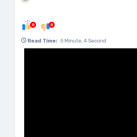
0
0
Read Time:
5 Minute, 4 Second