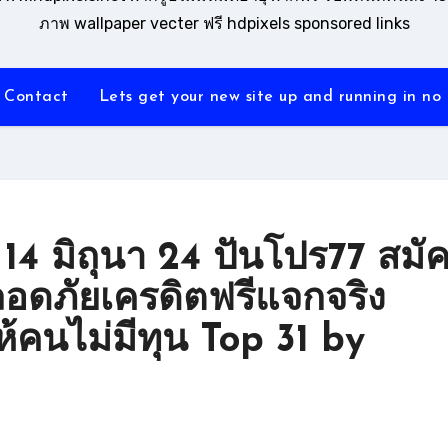
ภาพ wallpaper vecter ฟรี hdpixels sponsored links
Contact
Lets get your new site up and running in no 
14 มิถุนา 24 ปันโปร77 สมั
ลอดภัยเครดิตฟรีแจกจริง
้คนไม่มีทุน Top 31 by