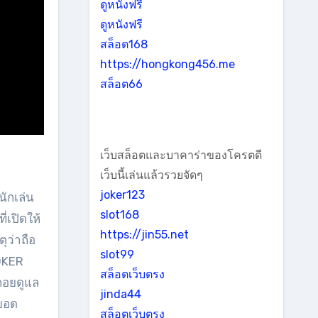
ดูหนังฟรี
ดูหนังฟรี
สล็อต168
https://hongkong456.me
สล็อต66
เว็บสล็อตและบาคาร่าของโครตดี
เว็บนี้เล่นแล้วรวยจัดๆ
joker123
นักเล่น
slot168
่เปิดให้
https://jin55.net
ุว่าถือ
slot99
OKER
สล็อตเว็บตรง
นคอยดูแล
jinda44
่ยอด
สล็อตเว็บตรง