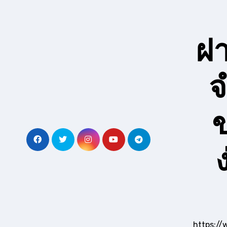
Skip
to
content
ฝา
จ
ข
https://