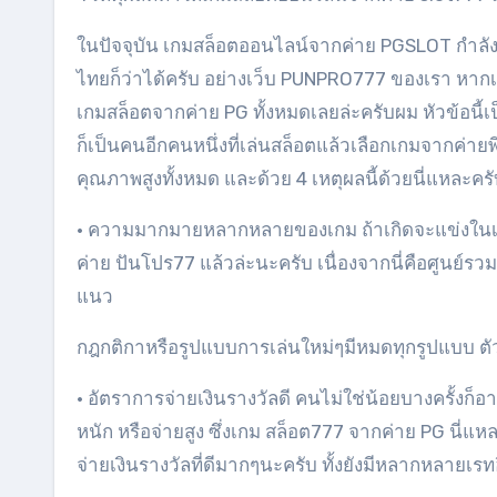
ในปัจจุบัน เกมสล็อตออนไลน์จากค่าย PGSLOT กำลังเป็
ไทยก็ว่าได้ครับ อย่างเว็บ PUNPRO777 ของเรา หากเที
เกมสล็อตจากค่าย PG ทั้งหมดเลยล่ะครับผม หัวข้อนี้เ
ก็เป็นคนอีกคนหนึ่งที่เล่นสล็อตแล้วเลือกเกมจากค่ายพี
คุณภาพสูงทั้งหมด และด้วย 4 เหตุผลนี้ด้วยนี่แหละคร
• ความมากมายหลากหลายของเกม ถ้าเกิดจะแข่งในเ
ค่าย ปันโปร77 แล้วล่ะนะครับ เนื่องจากนี่คือศูนย์
แนว
กฎกติกาหรือรูปแบบการเล่นใหม่ๆมีหมดทุกรูปแบบ ตั
• อัตราการจ่ายเงินรางวัลดี คนไม่ใช่น้อยบางครั้งก็
หนัก หรือจ่ายสูง ซึ่งเกม สล็อต777 จากค่าย PG นี่แ
จ่ายเงินรางวัลที่ดีมากๆนะครับ ทั้งยังมีหลากหลายเรท