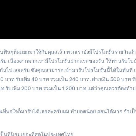
บฟินๆที่ผมยกมาให้กับคุณแล้ว พวกเรายังมีโปรโมชั่นรายวันส
รับ เนื่องจากพวกเรามีโปรโมชั่นฝากแรกของวัน ให้ท่านรับโบน
กันไปเลยครับ ซึ่งคุณสามารถเข้ามารับโปรโมชั่นนี้ได้ในทันที เ
 บาท รับเพิ่ม 40 บาท รวมเป็น 240 บาท, ฝากเงิน 500 บาท รับ
ท รับเพิ่ม 200 บาท รวมเป็น 1,200 บาท แต่ว่าคุณควรต้องทำย
ันที่พอใจก็มารับได้เลยค่ะครับผม ทำยอดน้อย ถอนได้มาก จำเป็
ป็นที่นิยมเยอะที่สุดในประเทศไทย