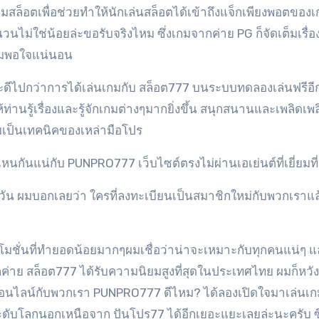
มสล็อตเพื่อช่วยทำให้นักเล่นสล็อตได้เข้าถึงแจ็กเพียงพอตของเ
ำนวนไม่ใช่น้อยล่ะขอรับจริงไหม ซึ่งเกมจากค่าย PG ก็จัดเต็มเรื
ามพอใจแน่นอน
จะดีไปกว่าการได้เล่นเกมกับ สล็อต777 บนระบบทดลองเล่นฟรีอีก
ท่านรู้เรื่องและรู้จักเกมต่างๆมากยิ่งขึ้น สนุกสนานและเพลิดเพ
มเป็นเทคนิคของเหล่ามือโปร
ันแน่กับ PUNPRO777 เว็บไซต์ตรงไม่ผ่านเอเย่นต์ที่เยี่ยมที่
ัน ผมบอกเลยว่า ใครที่ลงทะเบียนเป็นสมาชิกใหม่กับพวกเราแล้
รโมชั่นที่ทำยอดน้อยมากๆผมเชื่อว่าน่าจะเหมาะกับทุกคนแน่ๆ แ
่าย สล็อต777 ได้รับความนิยมสูงที่สุดในประเทศไทย ผมก็หวังว
อตออนไลน์กับพวกเรา PUNPRO777 ดีไหม? ได้ลองเปิดใจมาเล่นเ
ดับโลกนอกเหนือจาก ปันโปร77 ได้อีกเยอะแยะเลยล่ะนะครับ ซึ