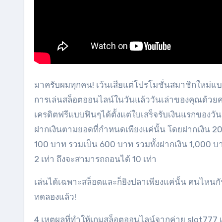
มาครับผมทุกคน! เว้นเสียแต่โปรโมชั่นสมาชิกใหม่แบ
การเล่นสล็อตออนไลน์ในวันแล้ววันเล่าของคุณด้วยค
เครดิตฟรีแบบฟินๆได้ตั้งแต่ใบเสร็จรับเงินแรกของวัน
ฝากเงินตามยอดที่กำหนดเพียงแค่นั้น โดยฝากเงิน 200
100 บาท รวมเป็น 600 บาท รวมทั้งฝากเงิน 1,000 บา
2 เท่า ถึงจะสามารถถอนได้ 10 เท่า
เล่นได้เฉพาะสล็อตและก็ยิงปลาเพียงแค่นั้น คนไหนก
ทดลองแล้ว!
4 เหตุผลที่ทำให้เกมสล็อตออนไลน์จากค่าย slot777 เ