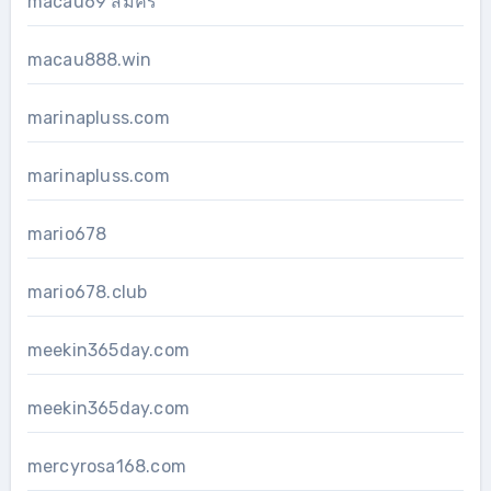
macau69 สมัคร
macau888.win
marinapluss.com
marinapluss.com
mario678
mario678.club
meekin365day.com
meekin365day.com
mercyrosa168.com