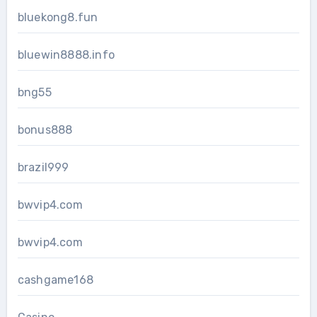
bluekong8.fun
bluewin8888.info
bng55
bonus888
brazil999
bwvip4.com
bwvip4.com
cashgame168