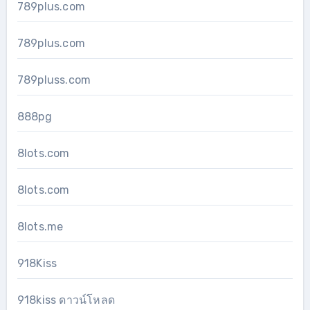
789plus.com
789plus.com
789pluss.com
888pg
8lots.com
8lots.com
8lots.me
918Kiss
918kiss ดาวน์โหลด