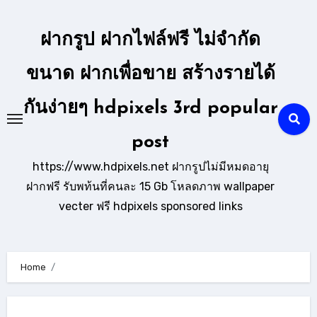
Skip
to
ฝากรูป ฝากไฟล์ฟรี ไม่จำกัด
content
ขนาด ฝากเพื่อขาย สร้างรายได้
กันง่ายๆ hdpixels 3rd popular
post
https://www.hdpixels.net ฝากรูปไม่มีหมดอายุ
ฝากฟรี รับพท้นที่คนละ 15 Gb โหลดภาพ wallpaper
vecter ฟรี hdpixels sponsored links
Home