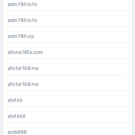
adm789.info
adm789.info
adm789.vip
allone745s.com
allstar168.me
allstar168.me
alot66
alot666
amb888