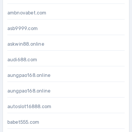
ambnovabet.com
asb9999.com
askwin88.online
audi688.com
aungpao168.online
aungpao168.online
autoslot16888.com
babet555.com