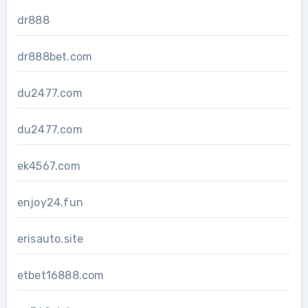
dr888
dr888bet.com
du2477.com
du2477.com
ek4567.com
enjoy24.fun
erisauto.site
etbet16888.com