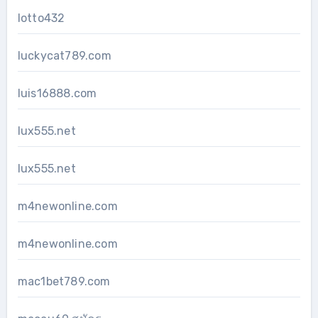
lotto432
luckycat789.com
luis16888.com
lux555.net
lux555.net
m4newonline.com
m4newonline.com
mac1bet789.com