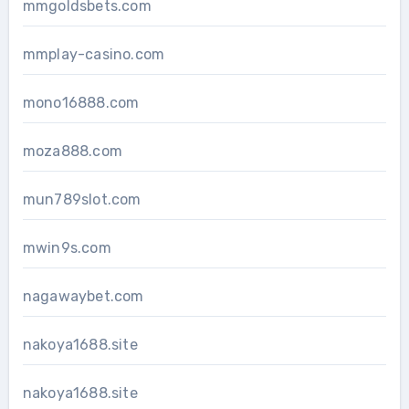
mmgoldsbets.com
mmplay-casino.com
mono16888.com
moza888.com
mun789slot.com
mwin9s.com
nagawaybet.com
nakoya1688.site
nakoya1688.site