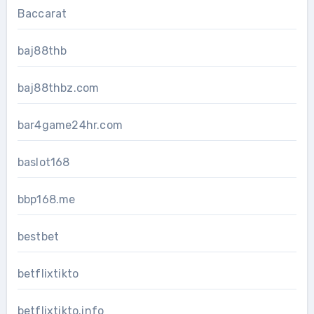
Baccarat
baj88thb
baj88thbz.com
bar4game24hr.com
baslot168
bbp168.me
bestbet
betflixtikto
betflixtikto.info