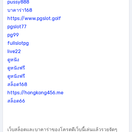
pussy888
บาคาร่า168
https://www.pgslot.golf
pgslot77
pg99
fullslotpg
live22
ดูหนัง
ดูหนังฟรี
ดูหนังฟรี
สล็อต168
https://hongkong456.me
สล็อต66
เว็บสล็อตและบาคาร่าของโครตดีเว็บนี้เล่นแล้วรวยจัดๆ